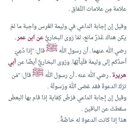
علامة مِن علامات النِّفاق .
وقيل إن إجابة الداعي في وليمة العُرس واجبة ما لمْ
يكن هناك عُذرٌ مانع، لمَا رَوى البخاريُّ
عن ابن عمر
ـ
ﷺ
رضي الله عنهما ـ أن رسول الله
قال: “إذا دُعِيَ
أحدُكم إلى وليمة فلْيَأْتِهَا. ورَوى البخاريُّ أيضًا عن
أبي
ﷺ
هريرة
ـ رضي الله عنه ـ أن رسول الله
قال: “مَن
ترَكَ الدعوةَ فقد عَصَى اللهَ ورَسولَهُ .
وقيل إن إجابة الداعي فرْضُ كِفاية إذا قام بها البعضُ
سقطتْ عن الباقينَ .
هذا إذا كانت الدعوة له خاصَّةً .