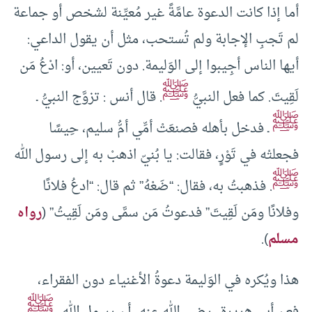
أما إذا كانت الدعوة عامَّةً غير مُعيِّنة لشخص أو جماعة
لم تَجبِ الإجابة ولم تُستحب، مثل أن يقول الداعي:
أيها الناس أجِيبوا إلى الوَليمة. دون تَعيين، أو: ادْعُ مَن
ﷺ
لَقِيتَ. كما فعل النبيُّ
. قال أنس : تزوَّج النبيُّ ـ
ﷺ
ـ فدخل بأهله فصنعَتْ أمِّي أمُّ سليم، حِيسًا
فجعلتْه في تَوْرٍ، فقالت: يا بُنيّ اذهبْ به إلى رسول الله
ﷺ
. فذهبتُ به، فقال: “ضَعْهُ” ثم قال: “ادعُ فلانًا
وفلانًا ومَن لَقِيتَ” فدعوتُ مَن سمَّى ومَن لَقِيتُ” (
رواه
مسلم
).
هذا ويُكره في الوَليمة دعوةُ الأغنياء دون الفقراء،
ﷺ