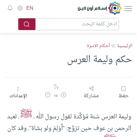
إسلام أون لاين
EN
الرئيسية
أحكام الاسرة
حكم وليمة العرس
زيادة حجم الخط
تقليل حجم الخط
حفظ
مشاركة
الإعدادات
16
ﷺ
وليمة العرس سُنة مُؤكَّدة لقول رسول الله ـ
ـ لعبد
الرحمن بن عوف حين تزوَّج: “أَوْلِمْ ولو بشاة”. وقد كان