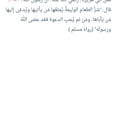
فعن أبي هريرة ـ رضي الله عنه ـ أن رسول الله ـ
ـ
قال: “شرُّ الطعامِ الوليمةُ يُمنَعُها مَن يأتيها ويُدعَى إليها
مَن يَأباها، ومَن لم يُجبِ الدعوة فقد عصَى اللهَ
ورسولَه” (رواه مسلم ).