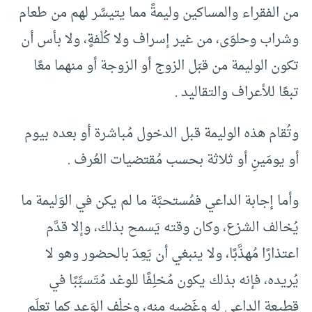
من الفقراء والمساكين وليمةً مما يتيسَّر لهم من طعام
وشراب وحلوَى، من غير إسراف ولا كُلْفةٍ، ولا بأس أن
تكون الوليمة من قبَل الزوج أو الزوجة أو منهما معًا
تبعًا للأعراف والتقاليد .
وتُقام هذه الوليمة قبل الدخول مُباشرة أو بعده بيوم
أو يومَينِ أو ثلاثة بحسب مُقتضيات العُرف .
وأما إجابة الداعي فمُستحبَّة ما لم يكن في الوَليمة ما
يُخالف الشرْع، وكان وقته يَسمح بذلك، وإلا قدَّم
اعتذارًا مُهذَّبًا، ولا ينبغي أن يَعِدَ بالحضور وهو لا
يُريده، فإنه بذلك يكون مُخلِفًا للوعْد مُتَسبِّبًا في
قطيعة الداعي له وغَضبه منه، وخلْف الوَعد كما تعلَم