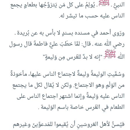
ﷺ
النبيُّ ـ
ـ يُولِمُ على كل مَن يَتزوَّجُها بطعامٍ يجمع
الناس عليه حسب ما تيسَّر له.
ورَوى أحمد في مسنده بسندٍ لا بأس به عن بُريدة ـ
رضي الله عنه ـ قال: لمَّا خطَبَ عليٌّ فاطمةَ قال رسول
ﷺ
الله
: “إنه لا بدَّ للعُرس مِن وَليمةٍ”
وسُمِّيتِ الوليمةُ وليمةً لاجتماع الناس عليها، مأخوذةً
من الوَلْمِ وهو الاجتماع. ولكن لا يُقال لكل ما يجتمع
الناس عليه وَليمةٌ وإنما اشتهر اجتماع الناس على
الطعام في العُرس خاصة باسم الوَليمة .
فيُسنُّ لأهل العَروسَينِ أن يُقيموا للمَدعوِّينَ وغيرهم