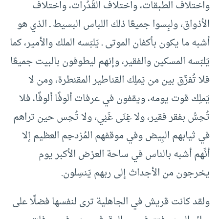
واختلاف الطبقات، واختلاف القُدُرات، واختلاف
الأذواق، ولبِسوا جميعًا ذلك اللباس البسيط ـ الذي هو
أشبه ما يكون بأكفان الموتى ـ يَلبَسه الملك والأمير، كما
يَلبَسه المسكين والفقير، وإنهم ليطوفون بالبيت جميعًا
فلا تُفرِّق بين من يَملِك القناطير المقنطرة، ومن لا
يَملِك قوت يومه، ويقفون في عرفات ألوفًا ألوفًا، فلا
تُحِسُّ بفقر فقير، ولا غِنَى غَنِي، ولا تُحِس حين تراهم
في ثيابهم البِيض وفي موقفهم المُزدحِم العظيم إلا
أنَّهم أشبه بالناس في ساحة العرْض الأكبر يوم
يخرجون من الأجداث إلى ربهم يَنسِلون.
ولقد كانت قريش في الجاهلية ترى لنفسها فضلًا على