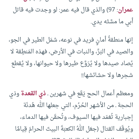
عمران
: 97) والذي قال فيه عمر: لو وجدت فيه قاتل
أبي ما مسَّتْه يدي.
إنها منطقةُ أمانٍ فريد في نوعه، شمَل الطير في الجو،
والصيد في البَرِّ، والنبات في الأرض، فهذه المَنطِقة لا
يُصاد صيدها ولا يُرَوَّع طيرها ولا حيوانها، ولا يُقطع
شجرها ولا حشائشها!!
ومعظم أعمال الحج يَقَع في شهرين ـ
ذي القعدة
وذي
الحجة ـ من الأشهر الحُرُم، التي جعلها الله هُدنَة
إجبارية تُغمَد فيها السيوف، وتُحقَن فيها الدماء،
ويُوقَف القتال (جعَل اللهُ الكعبَةَ البيتَ الحرامَ قِيامًا