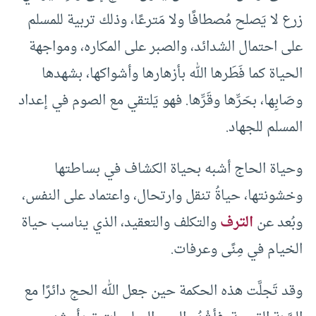
زرع لا يَصلح مُصطافًا ولا مَترعًا، وذلك تربية للمسلم
على احتمال الشدائد، والصبر على المكاره، ومواجهة
الحياة كما فَطَرها الله بأزهارها وأشواكها، بشهدها
وصَابِها، بحَرِّها وقَرِّها. فهو يَلتقي مع الصوم في إعداد
المسلم للجهاد.
وحياة الحاج أشبه بحياة الكشاف في بساطتها
وخشونتها، حياةُ تنقل وارتحال، واعتماد على النفس،
وبُعد عن
الترف
والتكلف والتعقيد، الذي يناسب حياة
الخيام في مِنًى وعرفات.
وقد تَجلَّت هذه الحكمة حين جعل الله الحج دائرًا مع