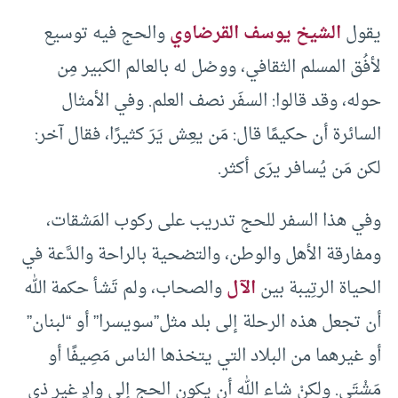
يقول
الشيخ يوسف القرضاوي
والحج فيه توسيع
لأفُق المسلم الثقافي، ووصْل له بالعالم الكبير مِن
حوله، وقد قالوا: السفَر نصف العلم. وفي الأمثال
السائرة أن حكيمًا قال: مَن يعِش يَرَ كثيرًا، فقال آخر:
لكن مَن يُسافر يرَى أكثر.
وفي هذا السفر للحج تدريب على ركوب المَشقات،
ومفارقة الأهل والوطن، والتضحية بالراحة والدَّعة في
الحياة الرتِيبة بين
الآل
والصحاب، ولم تَشأ حكمة الله
أن تجعل هذه الرحلة إلى بلد مثل”سويسرا” أو “لبنان”
أو غيرهما من البلاد التي يتخذها الناس مَصِيفًا أو
مَشْتَى. ولكنْ شاء الله أن يكون الحج إلى وادٍ غير ذي