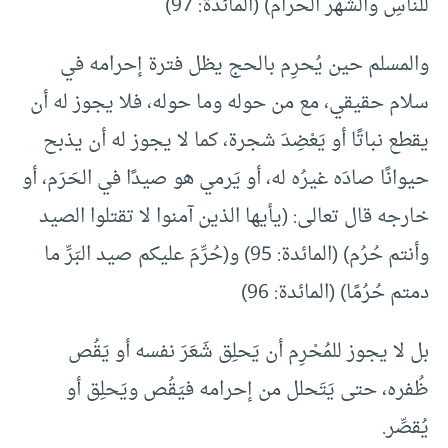
للناسِ والشهْر الحرام) (المائدة: 97)
والمسلم حين يُحرِم بالحج يظل فترة إحرامه في
سلام حقيقي، مع من حوله وما حوله، فلا يجوز له أن
يقطع نباتًا أو يَعْضِدَ شجرة، كما لا يجوز له أن يذبح
حيوانًا صادَه غيرُه له، أو يَرمي هو صيدًا في الحَرَم، أو
خارجه قال تعالى: (يأيها الذين آمنوا لا تقتلوا الصيد
وأنتم حُرُم) (المائدة: 95) و(حُرِّمَ عليكم صيد البَرِّ ما
دمتم حُرُمًا) (المائدة: 96)
بل لا يجوز للمُحْرِم أن يَحلِق شَعَرَ نفسه أو يَقُص
ظُفره، حتى يَتَحلل من إحرامه فيَقُص ويَحلِق أو
يُقصِّر.