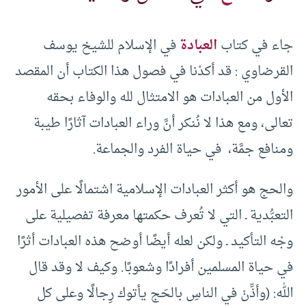
جاء في كتاب
العبادة
في الإسلام للشيخ يوسف
القرضاوي : قد أكدْنا في فصول هذا الكتاب أن المقصد
الأول من العبادات هو الامتثال لله والوفاء بحقه
تعالى، ومع هذا لا نُنكر أنَّ وراء العبادات آثارًا طيبة
ومنافع جمَّة، في حياة الفرد والجماعة.
والحج هو أكثر العبادات الإسلامية اشتمالًا على الأمور
التعبُّدية ـ التي لا تُعرف حكمتها معرفة تفصيلية على
وجْه التأكيد ـ ولكن لعله أيضًا أوضح هذه العبادات أثرًا
في حياة المسلمين أفرادًا وشعوبًا. وكيف لا وقد قال
الله: (وأذِّنْ في الناسِ بالحَج يأتوك رِجالًا وعلى كل