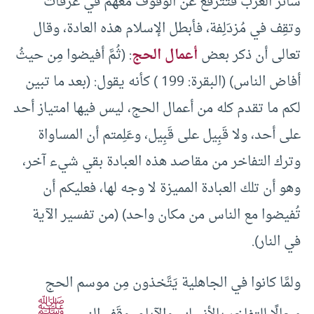
سائر العرب فتترفع عن الوقوف معهم في عرفات
وتقِف في مُزدَلِفة، فأبطل الإسلام هذه العادة، وقال
تعالى أن ذكر بعض
أعمال الحج
: (ثُمَّ أفيضوا مِن حيثُ
أفاض الناس) (البقرة: 199 ) كأنه يقول: (بعد ما تبين
لكم ما تقدم كله من أعمال الحج، ليس فيها امتياز أحد
على أحد، ولا قَبِيل على قَبِيل، وعَلِمتم أن المساواة
وترك التفاخر من مقاصد هذه العبادة بقي شيء آخر،
وهو أن تلك العبادة المميزة لا وجه لها، فعليكم أن
تُفيضوا مع الناس من مكان واحد) (من تفسير الآية
في النار).
ولمَّا كانوا في الجاهلية يَتَّخذون مِن موسم الحج
ﷺ