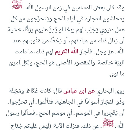
ﷺ
وقد كان بعض المسلمين في زمن الرسول الله ـ
ـ
يتحاشَون التجارة في أيام الحج ويَتَحرَّجون من كل
عمل دنيوي يَجْلِب لهم ربحًا أو يُدِرُّ عليهم رزقًا، خشية
أن يَنال ذلك من عبادتهم، أو يَحُطَّ من مَثُوبتهم عند
الله ـ عز وجل ـ فأجاز
الله الكريم
لهم ذلك، ما دامت
النِيَّة خالصة، والمقصود الأصلي هو الحج، ولكل امرئ
ما نوى.
روى البخاري
عن ابن عباس
قال: كانت عُكَاظ ومَجَنَّة
وذُو المَجَاز أسواقًا في الجاهلية. فتَأَثَّموا ـ أيْ تحرَّجوا ـ
أن يَتَّجِروا في الموسم ـ أيْ موسم الحج ـ فسألوا رسول
ﷺ
الله ـ
ـ عن ذلك. فنزلت الآية: (لَيْسَ عَلَيكم جُنَاح