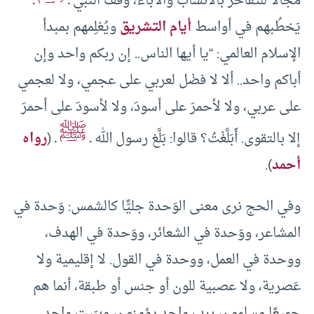
مجالًا للتفاخر بالأنساب والآباء، وقَف النبي ـ
ـ
يَخطُبهم في أواسط
أيام التشريق
ويُعْلِمهم بمبدأ
الإسلام العالمي: “يا أيها الناس.. إن ربكم واحد وإن
أباكم واحد.. ألا لا فضْل لعربي على عجمي، ولا لعجمي
على عربي، ولا لأحمرَ على أسودَ، ولا لأسودَ على أحمرَ
ﷺ
إلا بالتقوى. أَبَلَّغْتُ؟ قالوا: بَلَّغ رسول الله ـ
ـ (
رواه
أحمد
).
وفي الحج نرى معنى الوَحدة جليًّا كالشمس: وَحدة في
المشاعر، ووَحدة في الشعائر، ووَحدة في الهدف،
ووحدة في العمل، ووحدة في القول. لا إقليمية ولا
عَصرية، ولا عصبية للون أو جنس أو طبقة، أنما هم
جميعًا مسلمون، برب واحد يؤمنون، وبِبَيت واحد