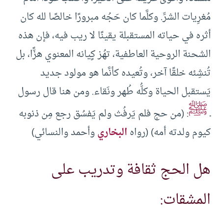
مُغرِيات الشرِّ. وكلَّما كان حَجُه مبرورًا خالصًا لله كان
أثره في حياته المستقبلة يقينًا لا ريب فيه، فإن هذه
الشحنة الروحية العاطفية، تهُز كِِيانه المعنوي هزًّا، بل
تُنشِئه خلقًا آخر، وتُعيده كأنَّما هو مولود جديد
يَستقبل الحياة وكلُّه طُهر ونَقاء. ومن هنا قال رسول
ﷺ
ـ
: (من حج فلم يَرفُث ولم يَفسُق رجع مِن ذنوبه
كيوم ولدته أمه) (رواه
البخاري
وأحمد والنسائي)
هل الحج ثقافة وتدريب على
المشقات: