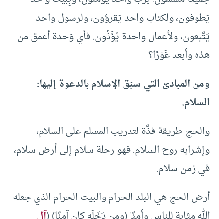
يَطوفون، ولكتاب واحد يَقرؤون، ولرسول واحد
يَتَّبعون، ولأعمال واحدة يُؤَدُّون. فأي وَحدة أعمق من
هذه وأبعد غَوْرًا؟
ومن المبادئ التي سبَق الإسلام بالدعوة إليها:
السلام.
والحج طريقة فذَّة لتدريب المسلم على السلام،
وإشرابه روح السلام. فهو رحلة سلام إلى أرض سلام،
في زمن سلام.
أرض الحج هي البلد الحرام والبيت الحرام الذي جعله
الله مثابة للناس وأمنًا (ومن دَخَلَه كان آمِنًا) (
آل