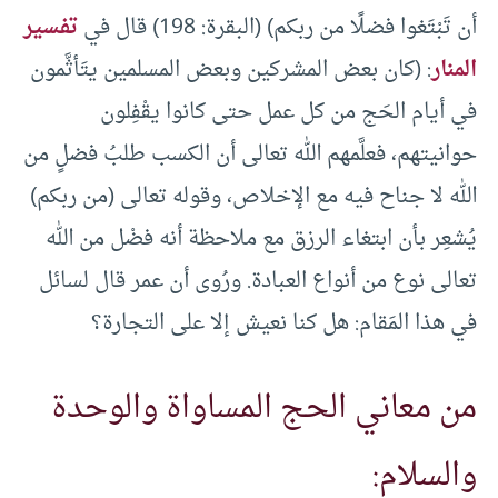
أن تَبْتَغوا فضلًا من ربكم) (البقرة: 198) قال في
تفسير
المنار
: (كان بعض المشركين وبعض المسلمين يتَأثَّمون
في أيام الحَج من كل عمل حتى كانوا يقْفِلون
حوانيتهم، فعلَّمهم الله تعالى أن الكسب طلبُ فضلٍ من
الله لا جناح فيه مع الإخلاص، وقوله تعالى (من ربكم)
يُشعِر بأن ابتغاء الرزق مع ملاحظة أنه فضْل من الله
تعالى نوع من أنواع العبادة. ورُوى أن عمر قال لسائل
في هذا المَقام: هل كنا نعيش إلا على التجارة؟
من معاني الحج المساواة والوحدة
والسلام: