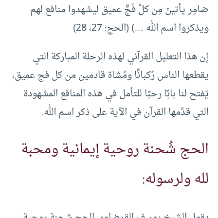
ضامِر يأتينَ مِن كلِّ فَجٍّ عميق ليشهدوا منافع لهم
ويذكروا اسم الله …) (الحج: 27، 28)
إن هذا التعليل القرآني لهذه الرحلة المباركة التي
يقطعها الناس رُكبانًَا ومُشاة قادمين من كل فج عميق،
يَفتح لنا بابًا رحبًا للتأمل في هذه المنافع المشهودة
التي قدَّمها القرآن في الآية على ذكر اسم الله.
الحج شُحنة روحية إيمانية ومحبة
لله ولرسوله:
يقول الشيخ يوسف القرضاوي الحج شحنة روحية