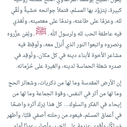
كبيرة، يَتزوَّد بها المسلم، فتملأ جوانحه خشيةً وتُقًي
لله، وعزمًا على طاعته، وندمًا على معصيته، وتُغذي
ﷺ
فيه عاطفة الحب لله ولرسول الله ـ
ـ ولِمَن عزَّروه
ونصروه واتبعوا النور الذي أُنزل معه، وتُوقِظ فيه
مشاعر الأخوة لأبناء دينه في كل مكان، وتُوقِد في
صدره شعلة الحماسة لدينه، والغيرة على حُرُماته.
إن الأرض المقدسة وما لها من ذكريات، وشعائر الحج
وما لها من أثر في النفس، وقوة الجماعة وما لها من
إيحاء في الفكر والسلوك… كل هذا يَرك أثره واضحًا
في أعماق المسلم، فيعود من رحلته أصفي قلبًا، وأطهر
مَسلكًا، وأقوى عزيمة على الخير، وأصلب عودًا أمام