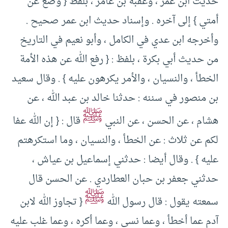
حديث ابن عمر ، وعقبة بن عامر ، بلفظ { وضع عن
أمتي } إلى آخره . وإسناد حديث ابن عمر صحيح .
وأخرجه ابن عدي في الكامل ، وأبو نعيم في التاريخ
من حديث أبي بكرة ، بلفظ : { رفع الله عن هذه الأمة
الخطأ ، والنسيان ، والأمر يكرهون عليه } . وقال سعيد
بن منصور في سننه : حدثنا خالد بن عبد الله ، عن
ﷺ
هشام ، عن الحسن ، عن النبي
قال : { إن الله عفا
لكم عن ثلاث : عن الخطأ ، والنسيان ، وما استكرهتم
عليه } . وقال أيضا : حدثني إسماعيل بن عياش ،
حدثني جعفر بن حبان العطاردي . عن الحسن قال
ﷺ
سمعته يقول : قال رسول الله
{ تجاوز الله لابن
آدم عما أخطأ ، وعما نسي ، وعما أكره ، وعما غلب عليه