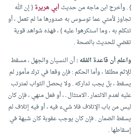
} . وأخرج ابن ماجه من حديث
أبي هريرة
{ إن الله
تجاوز لأمتي عما توسوس به صدورها ما لم تعمل ، أو
تتكلم به ، وما استكرهوا عليه } ، فهذه شواهد قوية
تقضي للحديث بالصحة .
واعلم أن قاعدة الفقه :
أن النسيان والجهل ، مسقط
للإثم مطلقا ، وأما الحكم : فإن وقعا في ترك مأمور لم
يسقط ، بل يجب تداركه . ولا يحصل الثواب لمترتب
عليه لعدم الائتمار ـ الامتثال ـ ، أو فعل منهي ، فإن كان
ليس من باب الإتلاف فلا شيء فيه ، أو فيه إتلاف لم
يسقط الضمان . فإن كان يوجب عقوبة كان شبهة في
إسقاطها .