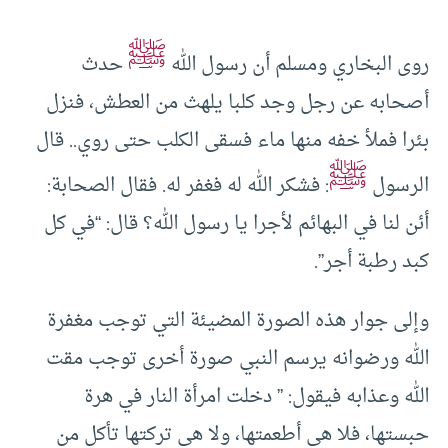
ﷺ
روى البخاري ومسلم أن رسول الله
حدث
أصحابه عن رجل وجد كلبا يلهث من العطش، فنزل
بئرا فملأ خفه منها ماء فسقى الكلب حتى روي.. قال
ﷺ
الرسول
: فشكر الله له فغفر له. فقال الصحابة:
أئن لنا في البهائم لأجرا يا رسول الله؟ قال: “في كل
كبد رطبة أجر”.
وإلى جوار هذه الصورة المضيئة التي توجب مغفرة
الله ورضوانه يرسم النبي صورة أخرى توجب مقت
الله وعذابه فيقول: ” دخلت امرأة النار في هرة
حبستها، فلا هي أطعمتها، ولا هي تركتها تأكل من