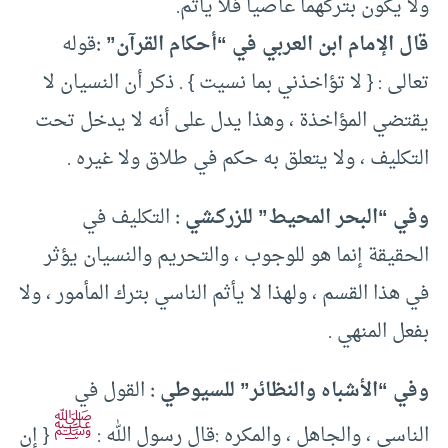
ولا يكون بتركهما عاصيا فلا يأثم.
قال الإمام ابن العربي في “أحكام القرآن” :
قوله
تعالى : { لا تؤاخذني بما نسيت } . ذكر أن النسيان لا
يقتضي المؤاخذة ، وهذا يدل على أنه لا يدخل تحت
التكليف ، ولا يتعلق به حكم في طلاق ولا غيره .
وفي “البحر المحيط” للزركشي :
التكليف في
الحقيقة إنما هو للوجوب ، والتحريم والنسيان يؤثر
في هذا القسم ، ولهذا لا يأثم الناسي بترك المأمور ، ولا
بفعل المنهي .
وفي “الأشباه والنظائر” للسيوطي :
القول في
ﷺ
الناسي ، والجاهل ، والمكره :قال رسول الله :
{ إن