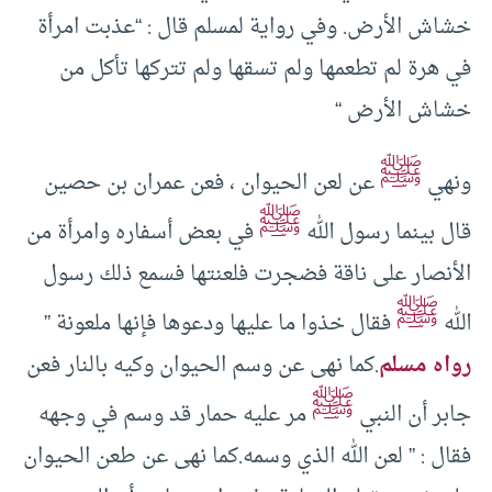
خشاش الأرض. وفي رواية لمسلم قال : “عذبت امرأة
في هرة لم تطعمها ولم تسقها ولم تتركها تأكل من
خشاش الأرض “
ﷺ
ونهي
عن لعن الحيوان ، فعن عمران بن حصين
ﷺ
قال بينما رسول الله
في بعض أسفاره وامرأة من
الأنصار على ناقة فضجرت فلعنتها فسمع ذلك رسول
ﷺ
الله
فقال خذوا ما عليها ودعوها فإنها ملعونة ”
رواه مسلم
.كما نهى عن وسم الحيوان وكيه بالنار فعن
ﷺ
جابر أن النبي
مر عليه حمار قد وسم في وجهه
فقال : ” لعن الله الذي وسمه.كما نهى عن طعن الحيوان