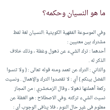
ما هو النسيان وحكمه؟
وفي الموسوعة الفقهية الكويتية :النسيان لغة لفظ
مشترك بين معنيين :
أحدهما : ترك الشيء عن ذهول وغفلة ، وذلك خلاف
الذكر له .
والثاني : الترك عن تعمد ومنه قوله تعالى : { ولا تنسوا
الفضل بينكم } أي : لا تقصدوا الترك والإهمال . ونسيت
ركعة أهملتها ذهولا ، وقال الزمخشري : من المجاز
نسيت الشيء تركته .وفي الاصطلاح : هو الغفلة عن
معلوم في غير حال النوم ، فلا ينافي الوجوب أي :