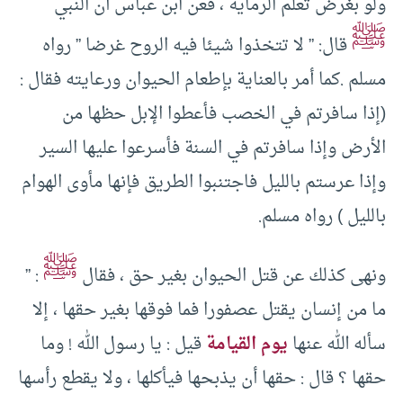
ولو بغرض تعلم الرماية ، فعن ابن عباس أن النبي
ﷺ
قال: ” لا تتخذوا شيئا فيه الروح غرضا ” رواه
مسلم .كما أمر بالعناية بإطعام الحيوان ورعايته فقال :
(إذا سافرتم في الخصب فأعطوا الإبل حظها من
الأرض وإذا سافرتم في السنة فأسرعوا عليها السير
وإذا عرستم بالليل فاجتنبوا الطريق فإنها مأوى الهوام
بالليل ) رواه مسلم.
ﷺ
ونهى كذلك عن قتل الحيوان بغير حق ، فقال
: ”
ما من إنسان يقتل عصفورا فما فوقها بغير حقها ، إلا
سأله الله عنها
يوم القيامة
قيل : يا رسول الله ! وما
حقها ؟ قال : حقها أن يذبحها فيأكلها ، ولا يقطع رأسها