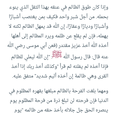
وإذا كان طوق الظالم في عنقه بهذا الثقل الذي ينوء
بحمله. من أجل شبر واحد فكيف بمن يغتصب أشبارًا
وأشبارًا وديارًا وعقارًا، إن الله قد يمهل الظالم لكنه لا
يهمله، فإن لم يقلع عن ظلمه ويرد المظالم إلى أهلها
أخذه الله أخذ عزيز مقتدر (فعن أبي موسى رضي الله
ﷺ
عنه قال: قال رسول الله
: “إن الله ليملي للظالم
فإذا أخذه لم يفلته ثم قرأ “وكذلك أخذ ربك إذا أخذ
القرى وهي ظالمة إن أخذه أليم شديد” متفق عليه.
ومهما بلغت الفرحة بالظالم مبلغها بقهره المظلوم في
الدنيا فإن فرحته لن تبلغ ذرة من فرحة المظلوم يوم
ينصره الحق جل جلاله بأخذ حقه من ظالمه “يوم