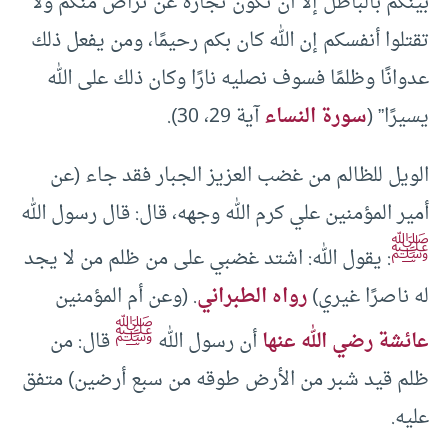
بينكم بالباطل إلا أن تكون تجارة عن تراض منكم ولا
تقتلوا أنفسكم إن الله كان بكم رحيمًا، ومن يفعل ذلك
عدوانًا وظلمًا فسوف نصليه نارًا وكان ذلك على الله
يسيرًا” (
سورة النساء
آية 29، 30).
الويل للظالم من غضب العزيز الجبار فقد جاء (عن
أمير المؤمنين علي كرم الله وجهه، قال: قال رسول الله
ﷺ
: يقول الله: اشتد غضبي على من ظلم من لا يجد
له ناصرًا غيري)
رواه الطبراني
. (وعن أم المؤمنين
ﷺ
عائشة رضي الله عنها
أن رسول الله
قال: من
ظلم قيد شبر من الأرض طوقه من سبع أرضين) متفق
عليه.