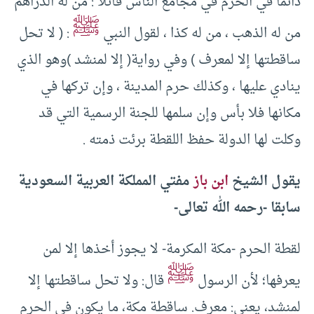
دائمًا في الحرم في مجامع الناس قائلا : من له الدراهم
ﷺ
من له الذهب ، من له كذا ، لقول النبي
: ( لا تحل
ساقطتها إلا لمعرف ) وفي رواية( إلا لمنشد )وهو الذي
ينادي عليها ، وكذلك حرم المدينة ، وإن تركها في
مكانها فلا بأس وإن سلمها للجنة الرسمية التي قد
وكلت لها الدولة حفظ اللقطة برئت ذمته .
يقول الشيخ
ابن باز
مفتي المملكة العربية السعودية
سابقا -رحمه الله تعالى-
لقطة الحرم -مكة المكرمة- لا يجوز أخذها إلا لمن
ﷺ
يعرفها؛ لأن الرسول
قال:
ولا تحل ساقطتها إلا
لمنشد
، يعني: معرف. ساقطة مكة، ما يكون في الحرم