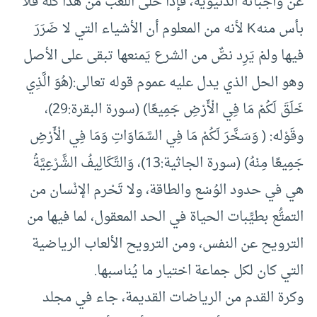
عن واجباته الدنيوية، فإذا خلى اللعب من هذا كله فلا
بأس منهK لأنه من المعلوم أن الأشياء التي لا ضَرَرَ
فيها ولمْ يَرِد نصٌّ من الشرع يَمنعها تبقى على الأصل
وهو الحل الذي يدل عليه عموم قوله تعالى:(هُوَ الَّذِي
خَلَقَ لَكُمْ مَا فِي الْأَرْضِ جَمِيعًا) (سورة البقرة:29)،
وقَوْله: ( وَسَخَّرَ لَكُمْ مَا فِي السَّمَاوَاتِ وَمَا فِي الْأَرْضِ
جَمِيعًا مِنْهُ) (سورة الجاثية:13)، وَالتَّكَالِيفُ الشَّرْعِيَّةُ
هي في حدود الوُسْع والطاقة، ولا تَحْرم الإنْسان من
التمتُّع بطيِّبات الحياة في الحد المعقول، لما فيها من
الترويح عن النفس، ومن الترويح الألعاب الرياضية
التي كان لكل جماعة اختيار ما يُناسبها.
وكرة القدم من الرياضات القديمة، جاء في مجلد