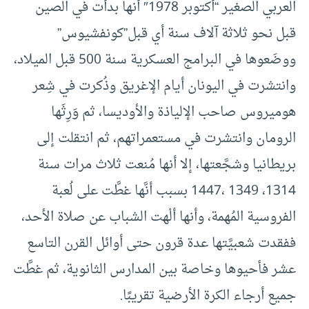
العربي الصغير “أكتوبر 1978″ أنها بدأت في الصين
قبل نحو ثلاثة آلاف سنة أي قبل”كونفشيوس”
ووضَعوها في البرامج العسكرية سنة 500 قبل الميلاد،
وانتشرت في اليونان أيام الإغريق وذُكرت في شِعر
هوميروس صاحب الإلياذة والأوديسا، ثم وَرِثَها
الرومان وانتشرت في مستعمراتهم، ثم انتقلت إلى
بريطانيا وشجَّعتها، إلا أنها مُنعت ثلاث مرات سنة
1314، 1349 ،1447 بسبب أنَّها غطَّت على لُعبة
الفروسية المُهمة، وأنها ألْهت الشباب عن صلاة الأحد،
ففقدت شعبيَّتها عدة قرون حتى أوائل القرن التاسع
عشر فأحيوها وخاصة بين المدارس الثانوية، ثم غطَّت
جميع أرجاء الكرة الأرضية تقريبًا.