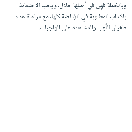
وبالجُمْلةِ فهِيَ في أصْلِها حَلال، ويَجب الاحتفاظ
بالآداب المطلوبة في الرِّياضة كلها، مع مراعاة عدم
طغيان اللَّعِب والمشاهدة على الواجبات.