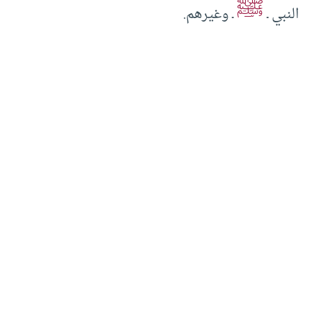
ﷺ
النبي ـ
ـ وغيرهم.