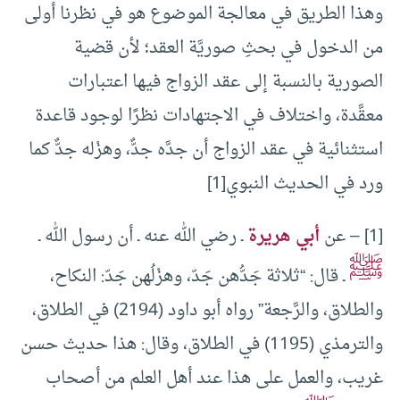
وهذا الطريق في معالجة الموضوع هو في نظرنا أولى
من الدخول في بحثِ صوريَّة العقد؛ لأن قضية
الصورية بالنسبة إلى عقد الزواج فيها اعتبارات
معقَّدة، واختلاف في الاجتهادات نظرًا لوجود قاعدة
استثنائية في عقد الزواج أن جدَّه جدٌّ، وهزْله جدٌّ كما
ورد في الحديث النبوي[1]
[1] – عن
أبي هريرة
ـ رضي الله عنه ـ أن رسول الله ـ
ﷺ
ـ قال: “ثلاثة جَدُّهن جَدّ، وهزْلُهن جَدّ: النكاح،
والطلاق، والرَّجعة” رواه أبو داود (2194) في الطلاق،
والترمذي (1195) في الطلاق، وقال: هذا حديث حسن
غريب، والعمل على هذا عند أهل العلم من أصحاب