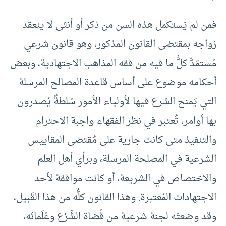
فمن لم يَستكمل هذه السن من ذكر أو أنثى لا ينعقد
زواجه بمقتضى القانون المذكور، وهو قانون شرعي
مُستمَدٌّ كلُّ ما فيه من فقه المذاهب الاجتهادية، وبعض
أحكامه موضوع على أساس قاعدة المصالح المرسلة
التي يَمنح الشرع فيها لأولياء الأمور سُلطةً يُصدرون
بها أوامر، تُعتبر في نظر الفقهاء واجبة الاحترام
والتنفيذ متى كانت جارية على مُقتضى المقاييس
الشرعية في المصلحة المرسلة، وبرأْي أهل العلم
والاختصاص في الشريعة، أو كانت موافقة لأحد
الاجتهادات المُعْتبرة. وهذا القانون كلُّه من هذا القَبيل،
وقد وضعتْه لجنة شرعية من قُضاة الشَّرْع وعُلَمائه،