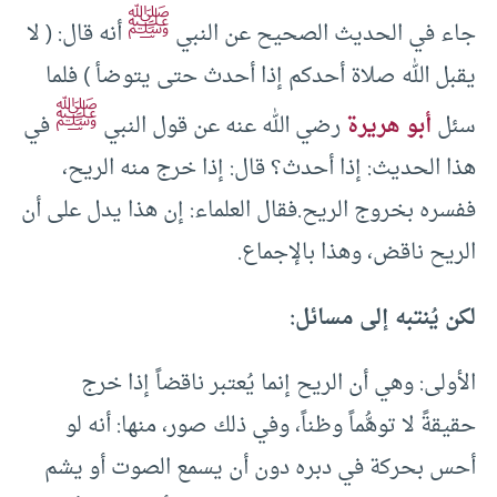
ﷺ
جاء في الحديث الصحيح عن النبي
أنه قال: ( لا
يقبل الله صلاة أحدكم إذا أحدث حتى يتوضأ ) فلما
ﷺ
سئل
أبو هريرة
رضي الله عنه عن قول النبي
في
هذا الحديث: إذا أحدث؟ قال: إذا خرج منه الريح،
ففسره بخروج الريح.فقال العلماء: إن هذا يدل على أن
الريح ناقض، وهذا بالإجماع.
لكن يُنتبه إلى مسائل:
الأولى: وهي أن الريح إنما يُعتبر ناقضاً إذا خرج
حقيقةً لا توهُّماً وظناً، وفي ذلك صور، منها: أنه لو
أحس بحركة في دبره دون أن يسمع الصوت أو يشم