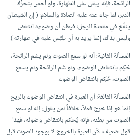
الرائحة، فإنه يبقى على الطهارة، ولو أحس بتحرُّك
الدبر، لما جاء عنه عليه الصلاة والسلام: ( إن الشيطان
ينفُخ في مقعدة الرجل؛ فيظن أن وضوءه انتقض
وليس بذاك، إنما يريد به أن يلبِّس عليه في طهارته ).
المسألة الثانية: أنه لو سمع الصوت ولم يشم الرائحة،
حُكِم بانتقاض الوضوء، ولو شم الرائحة ولم يسمع
الصوت، حُكِم بانتقاض الوضوء.
المسألة الثالثة: أن العبرة في انتقاض الوضوء بالريح
إنما هو إذا خرج فعلاً، خلافاً لمن يقول: إنه لو سمع
الصوت من بطنه، فإنه يُحكم بانتقاض وضوئه، فهذا
قول ضعيف؛ لأن العبرة بالخروج لا بوجود الصوت قبل