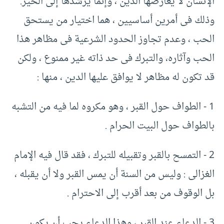
الإنسان لا يعارضها الدين ، وإنما يرشدها إلى الخير.‏
وذلك فى أمرين أساسيين ، هما اختيار من يستحق
الحب ، وعدم تجاوز الحدود الشرعية فى مظاهر هذا
الحب وآثاره، والتبرك فى حد ذاته غير ممنوع ، ولكن
قد تكون له مظاهر لا يوافق عليها الدين ، منها :‏
‏1 -‏ الطواف حول القبر ، وهو مكروه لما فيه من التشبه
بالطواف حول البيت الحرام .‏
‏2 -‏ التمسح بالقبر وتقبيله للتبرك ، فقد قال فيه الإمام
الغزالى :‏ وليس من السنة أن يمس القبر ولا أن يقبله ،
بل الوقوف من بعد أقرب إلى الاحترام .‏
‏3 -‏ الدعاء عند القبر ، وهذا الدعاء يجب أن يكون