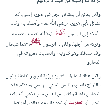
يراكم هو وقبيله من حيث لا ترونهم”.
ولكن يمكن أن يتشكل الجن في صورة إنسي، كما
تشكل لأبي هريرة -رضي الله عنه- وأمسك به، وكاد
ﷺ
يأخذه إلى الرسول -
-، لولا أنه نصحه بنصيحة
ﷺ
وتركه من أجلها، وقال له الرسول -
-: “هذا شيطان،
وقد صدقك وهو كذوب”، والحديث معروف في
البخاري.
ولكن هناك ادعاءات كثيرة برؤية الجن والعلاقة بالجن
والزواج بالجن، وتلبس الجني بالإنسي ومعظم هذه
الدعاوى باطلة وكثير من الناس ممن يدّعي أنه ركبه
الجني أو
العفريت
أو نحو ذلك هم يعانون أمراضا