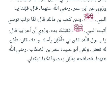
ورُوي عن ابن عمر ـ رضي الله عنهما ـ قال: قبَّلنا يد
ﷺ
النبي ـ
ـ وعن كعب بن مالك قال: لمَّا نزلتِ توبتي
ﷺ
أتيت النبي ـ
ـ فقبَّلتُ يده، ورُوي أن أعرابيا قال:
يا رسول الله: ائذن لي فأُقَبِّلَ رأسك ويدك، قال: فأذِن
له ففعَل، ولقي أبو عبيدة عمر بن الخطاب ـ رضي الله
عنهما ـ فصافحه وقبَّل يده، وتَنَحَّيَا يَبْكِيَانِ.