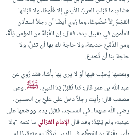
هشام: ما قبَّلتِ العربُ الأيدي إلا هُلُوعًا، ولا قبَّلتْها
العَجَمُ إلاَّ خُضُوعًا، وما رُوي أيضًا أن رجلاً استأذن
المأمون في تقبيل يده، فقال: إن القُبْلَةَ من المؤمن ذِلَّةٌ،
ومن الذِّمِّيِّ خديعة، ولا حاجة لك بها أن تذلَّ، ولا
حاجة بنا أن تُخدع.
وبعضها يُحبَّب فيها أوْ لا يرى بها بأْسًا، فقد رُوي عن
ﷺ
عبد الله بن عمر قال: كنا نُقَبِّلَ يَدَ النبيِّ ـ
ـ وعن
مصعب قال: رأيت رجلاً دخل على عليٍّ بن الحسين ـ
رضي الله عنهما ـ في المسجد، فقبَّل يده، ووضعها على
عينيه، ولم يَنْهَهُ؛ وقد قال
الإمام الغزالي
ما نصه: “ولا
بأس بقُبْلةٍ يدِ المُعظَّم في الدين تَبَرُّكًا به وتوقيرًا له،