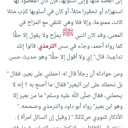
إلى القصد منها وإلى أسلوبها، فإن كان المقصود بها
استهزاء أو تحقيرا مثلاً، أو كان في أسلوبها كذِب مثلا
كانت ممنوعة، وإلا فلا وهي تلتقي مع المزاح في
ﷺ
المعنى، وقد كان النبي
يمزَح ولا يقول إلا حقًّا
كما رواه أحمد، وجاء في سنن
الترمذي
: قالوا إنك
تداعِبنا، قال:” إي ولا أقول إلا حقًّا” وهو حديث حسن.
ومن حوادثه أن رجلاً قال له: احملني على بعير، فقال ”
بل نحملك على ابن البعير” فقال: ما أصنع به ؟ إنه لا
يحملني، فقال صلّى الله عليه وسلم:” ما من بعير إلا
وهو ابن بعير” رواه أبو داود والترمذي وصححه. ”
الأذكار للنووي ص322 ” ( وقيل إن السائل امرأة ) .