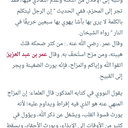
وننبِّه إلى الإقلال من النكتة وعدم التمادي فيها، فقد
تجر إلى المحرّم، ففي الحديث ” إن الرجل ليتكلم
بالكلمة لا يرى بها بأسًا يهوي بها سبعين خريفًا في
النار ” رواه الشيخان.
وقال عمر ـ رضي الله عنه ـ : من كثر ضحكه قلتْ
هيبته، ومن مزح استُخفّ به. وقال
عمر بن عبد العزيز
:
اتقوا الله وإياكم والمزاح، فإنّه يورث الضغينة ويجر
إلى القبيح.
يقول النووي في كتابه المذكور: قال العلماء: إن المزاح
المنهي عنه هو الذي فيه إفراط ويداوم عليه؛ لأنه
يورث قسوة القلب، ويشغل عن ذكر الله، ويؤول في
كثير من الأوقات إلى الإيذاء، ويورث الأحقاد، ويسقط