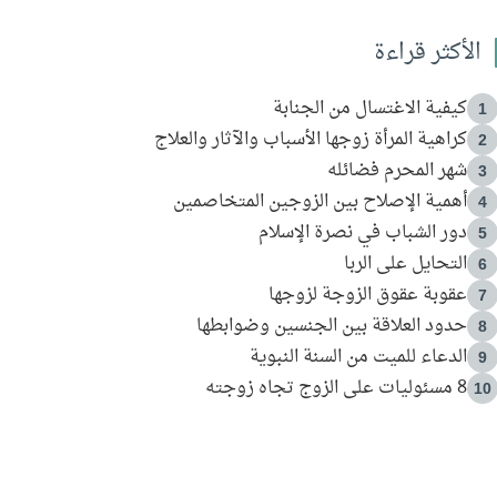
الأكثر قراءة
كيفية الاغتسال من الجنابة
1
كراهية المرأة زوجها الأسباب والآثار والعلاج
2
شهر المحرم فضائله
3
أهمية الإصلاح بين الزوجين المتخاصمين
4
دور الشباب في نصرة الإسلام
5
التحايل على الربا
6
عقوبة عقوق الزوجة لزوجها
7
حدود العلاقة بين الجنسين وضوابطها
8
الدعاء للميت من السنة النبوية
9
8 مسئوليات على الزوج تجاه زوجته
10