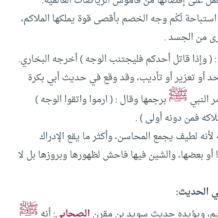
مل على إقصائها من قاموس الرياضات العالمية.
ستباحة لَكْم وجه الخصم بأقصى قوة يملكها الملاكم،
رى من الجسد .
 ( وإذا قاتل أحدكم فليجتنب الوجه ) أخرجه البخاري.
 أو تعزير أو تأديب، وقد وقع في حديث أبي بكرة
ﷺ
ر النبي
برجمها وقال : ( ارموا واتقوا الوجه )
كه فمن دونه أولى ) .
ه لأنه لطيف يجمع المحاسن، وأكثر ما يقع الإدراك
أو بعضها، والشين فيها فاحش لظهورها وبروزها بل لا
ي الحديث:
ﷺ
ريم، ويؤيده حديث سويد بن مقرن
الصحابي
: أنه