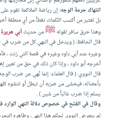
غربيين دفعهم شعورهم الإنساني إلى محاربتها والع
انتهاك حرمة الوجه:
إن رياضة الملاكمة تقوم على ا
بل تعتبر من أكسب اللكمات نقطاً من أي منطقة أخ
ﷺ
وهذا خرق سافر لقوله
من حديث
أبي هريرة
:
قال الحافظ: ( ويدخل في النهي كل من ضرب في حد
وغيره عند أبي داود وغيره في قصة التي زنت ، فأم
أخرجه أبو داود ، وإذا كان ذلك في حق من تعين إهلا
قال النووي: ( قال العلماء: إنما نُهي عن ضرب الوج
بأعضائه، فيخشى من ضربه أن تبطل أو تتشوه كلها 
يسلم إذا ضرب غالباً من شين ) .
وقال في الفتح في خصوص دلالة النهي الوارد ف
لم يتعرض النووي لحكم هذا النهي، وظاهره التح