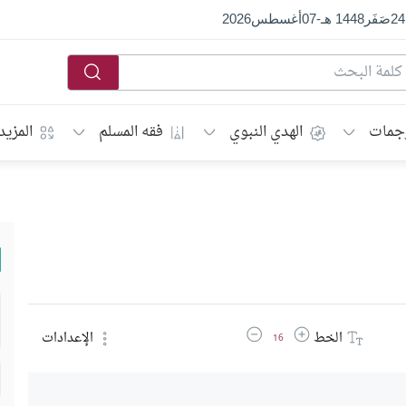
24
صَفَر
1448 هـ
-
07
أغسطس
2026
جمات
الهدي النبوي
فقه المسلم
المزيد
زيادة حجم الخط
تقليل حجم الخط
الخط
الإعدادات
16