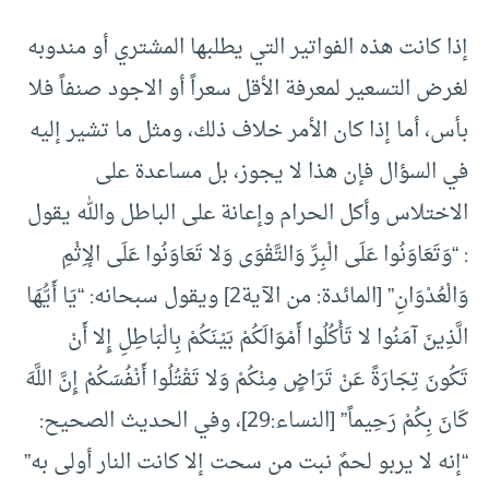
إذا كانت هذه الفواتير التي يطلبها المشتري أو مندوبه
لغرض التسعير لمعرفة الأقل سعراً أو الاجود صنفاً فلا
بأس، أما إذا كان الأمر خلاف ذلك، ومثل ما تشير إليه
في السؤال فإن هذا لا يجوز، بل مساعدة على
الاختلاس وأكل الحرام وإعانة على الباطل والله يقول
: “وَتَعَاوَنُوا عَلَى الْبِرِّ وَالتَّقْوَى وَلا تَعَاوَنُوا عَلَى الإِثْمِ
وَالْعُدْوَانِ” [المائدة: من الآية2] ويقول سبحانه: “يَا أَيُّهَا
الَّذِينَ آمَنُوا لا تَأْكُلُوا أَمْوَالَكُمْ بَيْنَكُمْ بِالْبَاطِلِ إِلا أَنْ
تَكُونَ تِجَارَةً عَنْ تَرَاضٍ مِنْكُمْ وَلا تَقْتُلُوا أَنْفُسَكُمْ إِنَّ اللَّهَ
كَانَ بِكُمْ رَحِيماً” [النساء:29]، وفي الحديث الصحيح:
“إنه لا يربو لحمٌ نبت من سحت إلا كانت النار أولى به”