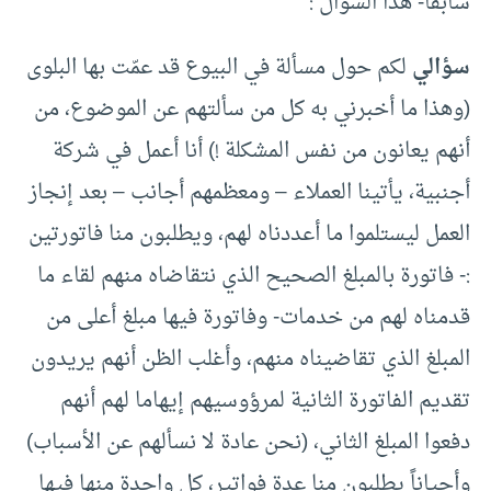
سابقاً- هذا السؤال :
سؤالي
لكم حول مسألة في البيوع قد عمّت بها البلوى
(وهذا ما أخبرني به كل من سألتهم عن الموضوع، من
أنهم يعانون من نفس المشكلة !) أنا أعمل في شركة
أجنبية، يأتينا العملاء – ومعظمهم أجانب – بعد إنجاز
العمل ليستلموا ما أعددناه لهم، ويطلبون منا فاتورتين
:- فاتورة بالمبلغ الصحيح الذي نتقاضاه منهم لقاء ما
قدمناه لهم من خدمات- وفاتورة فيها مبلغ أعلى من
المبلغ الذي تقاضيناه منهم، وأغلب الظن أنهم يريدون
تقديم الفاتورة الثانية لمرؤوسيهم إيهاما لهم أنهم
دفعوا المبلغ الثاني، (نحن عادة لا نسألهم عن الأسباب)
وأحياناً يطلبون منا عدة فواتير، كل واحدة منها فيها