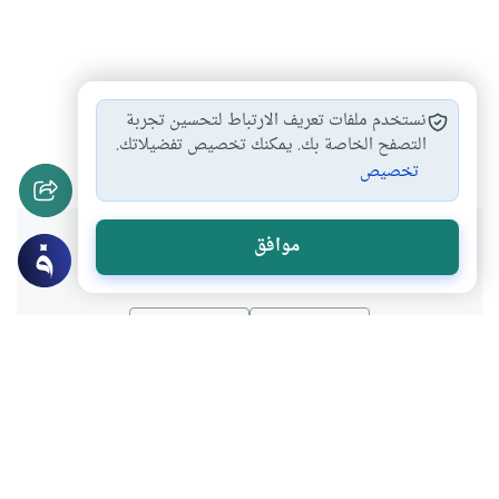
العطور في الصلاة
أدوات التجميل والكحول
#
#
نستخدم ملفات تعريف الارتباط لتحسين تجربة
حكم الكحول في…
التصفح الخاصة بك. يمكنك تخصيص تفضيلاتك.
#
تخصيص
هل انتفعت بهذا المحتوى؟
موافق
نعم
لا
موضوعات ذات صلة