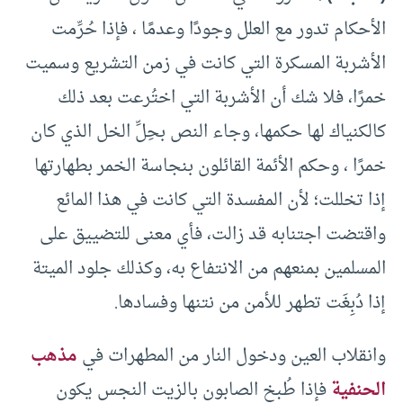
الأحكام تدور مع العلل وجودًا وعدمًا ، فإذا حُرِّمت
الأشربة المسكرة التي كانت في زمن التشريع وسميت
خمرًا، فلا شك أن الأشربة التي اختُرعت بعد ذلك
كالكنياك لها حكمها، وجاء النص بحِلِّ الخل الذي كان
خمرًا ، وحكم الأئمة القائلون بنجاسة الخمر بطهارتها
إذا تخللت؛ لأن المفسدة التي كانت في هذا المائع
واقتضت اجتنابه قد زالت، فأي معنى للتضييق على
المسلمين بمنعهم من الانتفاع به، وكذلك جلود الميتة
إذا دُبِغَت تطهر للأمن من نتنها وفسادها.
وانقلاب العين ودخول النار من المطهرات في
مذهب
الحنفية
فإذا طُبخ الصابون بالزيت النجس يكون