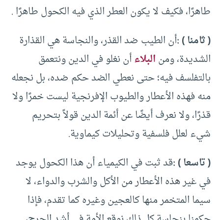
طاهرًا، فكيف لا يكون العطر الذي فيه الكحول طاهرًا .
( ثامنا ) :
أن الطيب ضد القذر، والنجاسة هي القذارة
الشديدة، ومن
البلاء
أن نغلو في الدين ونتعمق
بالتفلسف فيه؛ حتى نعطي الضد حكم ضده، بل نجعله
منه فهذه الأعطار والطيوب الإفرنجية ليست خمرًا ولا
قذرًا، ولا نعرف أيضًا عن أئمة الدين قولاً بتحريم
شيء لعلل فلسفية وتحليلات كيماوية.
( تاسعا ) :
قد ثبت في الكيمياء أن هذا الكحول يوجد
في غير هذه الأعطار من الأكل والشرب والدواء، لا
سيما المتخمر منها كالعجين وغيره كما تقدم، فإذا
حكمنا بنجاسة كل ذلك نوقع الأمة في أشد الحرج،