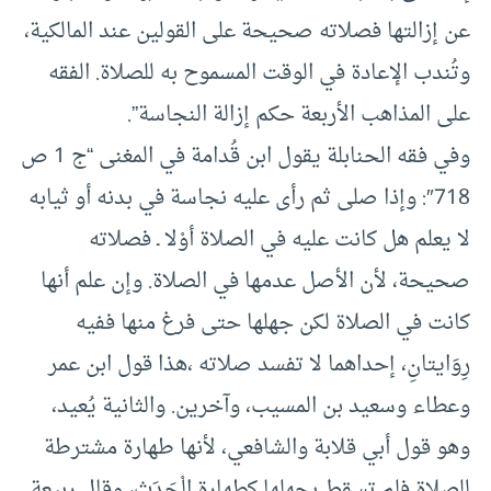
عن إزالتها فصلاته صحيحة على القولين عند المالكية،
وتُندب الإعادة في الوقت المسموح به للصلاة. الفقه
على المذاهب الأربعة حكم إزالة النجاسة”.
وفي فقه الحنابلة يقول ابن قُدامة في المغنى “ج 1 ص
718″: وإذا صلى ثم رأى عليه نجاسة في بدنه أو ثيابه
لا يعلم هل كانت عليه في الصلاة أوْلا ـ فصلاته
صحيحة، لأن الأصل عدمها في الصلاة. وإن علم أنها
كانت في الصلاة لكن جهلها حتى فرغ منها ففيه
رِوَايتانِ، إحداهما لا تفسد صلاته ،هذا قول ابن عمر
وعطاء وسعيد بن المسيب، وآخرين. والثانية يُعيد،
وهو قول أبي قلابة والشافعي، لأنها طهارة مشترطة
للصلاة فلم تسقط بجهلها كطهارة الْحَدَثِ، وقال ربيعة