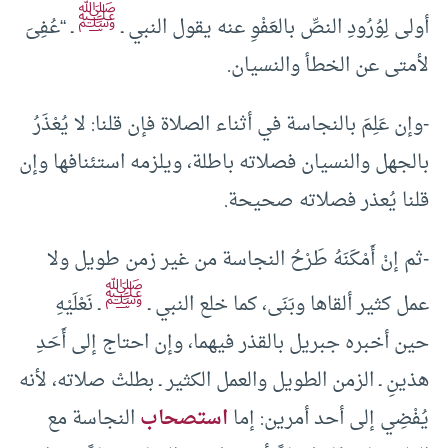
ﷺ
أولى لِوُرُودِ النصِّ بالعَفْوِ عنه يقول النبي ـ
ـ “عُفِىَ
لأمتى عن الخطأ والنسيان.
-وإن عَلِمَ بالنجاسة في أثناء الصلاة فإن قلنا: لا يُعْذَرُ
بالجهل والنسيان فصلاته باطلة، ويلزمه استئنافها وإن
قلنا يُعذر فصلاته صحيحة.
-ثم إنْ أَمْكَنَهُ طَرْحُ النجاسة من غير زمن طويل ولا
ﷺ
عمل كثير ألقاها وبَنَى، كما خلع النبي ـ
ـ نَعْلَيْهِ
حين أخبره جبريل بالقذر فيهما، وإن احتاج إلى أَحَدِ
هذينِ ـ الزمن الطويل والعمل الكثير ـ بطلتْ صلاته، لأنه
يُفْضِي إلى أحد أمرين: إما
استصحاب
النجاسة مع