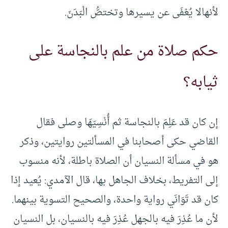
لأنهالا يُعْفَى عن يسيرها وتختصُّ الْبَدَنَ.
حكم صلاة من علم بالنجاسة على
ثيابه؟
إن كان قد عَلِمَ بالنجاسة ثم أُنْسِيَهَا وصلى فقال
القاضي حكى أصحابنا في المسألتين روايتين، وذكر
هو في مسألة النسيان أن الصلاة باطلة، لأنه منسوب
إلى التفريط، بخلاف الجاهل بها، قال الآمدي: يُعيد إذا
كان قد تَوَانَي رواية واحدة، والصحيح التسوية بينهما.
لأن ما عُذِرَ فيه بالجهل عُذِرَ فيه بالنسيان، بل النسيان