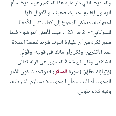
والحديث الذي دار عليه هذا الحكم وهو حديث خَلْعِ
الرسول لِنَعْلَيْهِ، حديث ضعيف، والأقوال كلها
اجتهادية، ويمكن الرجوع إلى كتاب “نيل الأوطار
للشوكاني” ج 2 ص 123، حيث لَخَّصَ الموضوع فيما
سبق ذكره من أن طهارة الثوب شرط لصحة الصلاة
عند الأكثرين، وذكر رأي مالك في قوليه، وقَوْلَيِ
الشافعي وقال: إن حُجَّةَ الجمهور هي قوله تعالى:
(وَثِيَابَكَ فَطَهِّرْ) (سورة
المدثر
: 4) وتحدث كون الأمر
للوجوب أو الندب، وأن الوجوب لا يستلزم الشرطية،
وفيه كلام طويل.