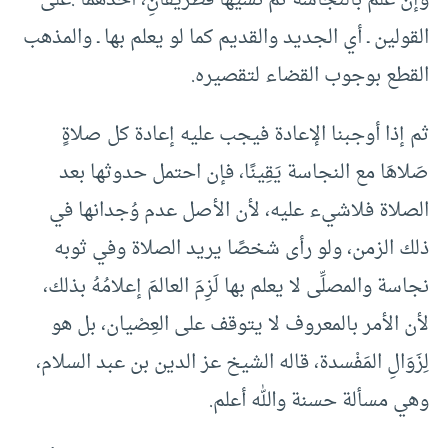
وإن علم بالنجاسة ثم نسيها فطريقانِ، أحدهما :على
القولين ـ أي الجديد والقديم كما لو يعلم بها ـ والمذهب
القطع بوجوب القضاء لتقصيره.
ثم إذا أوجبنا الإعادة فيجب عليه إعادة كل صلاةٍ
صَلاهَا مع النجاسة يَقِينًا، فإن احتمل حدوثها بعد
الصلاة فلاشيء عليه، لأن الأصل عدم وُجدانها في
ذلك الزمن، ولو رأى شخصًا يريد الصلاة وفي ثوبه
نجاسة والمصلِّى لا يعلم بها لَزِمَ العالمَ إعلامُهُ بذلك،
لأن الأمر بالمعروف لا يتوقف على العِصْيان، بل هو
لِزَوَالِ المَفْسدة، قاله الشيخ عز الدين بن عبد السلام،
وهي مسألة حسنة والله أعلم.