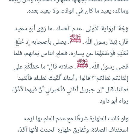
ومالك: يعيد ما كان في الوقت ولا يعيد بعده.
وَجْهُ الرواية الأولى ـ عدم الفساد ـ ما رَوَى أبو سعيد
ﷺ
قال: بَيْنَا رسول الله ـ
ـ يصلى بأصحابه إذ خَلَعَ
نَعْلَيْهِ فَوَضَعَهُمَا عن يساره، فخلع الناس نِعالهم، فلما
ﷺ
قضى رسول الله ـ
ـ صلاته قال” ما حَمَلَكُمْ على
إلقائكم نعالكم”؟ قالوا: رأيناك أَلْقَيْتَ نعليك فألقينا
نعالنا، قال “إن جبريل أتاني فأخبرني أنَّ فيهما قَذَرًا،
رواه أبو داود.
ولو كانت الطهارة شرطًا مع عدم العلم بها لزمه
استئناف الصلاة، وتُفارق طهارة الحدث لأنها آكَدُ،