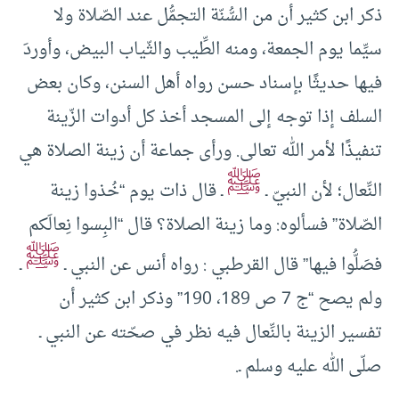
ذكر ابن كثير أن من السُّنّة التجمُّل عند الصّلاة ولا
سيِّما يوم الجمعة، ومنه الطِّيب والثّياب البيض، وأوردَ
فيها حديثًا بإسناد حسن رواه أهل السنن، وكان بعض
السلف إذا توجه إلى المسجد أخذ كل أدوات الزّينة
تنفيذًا لأمر الله تعالى. ورأى جماعة أن زينة الصلاة هي
ﷺ
النِّعال؛ لأن النبيّ ـ
ـ قال ذات يوم “خُذوا زينة
الصّلاة” فسألوه: وما زينة الصلاة؟ قال “البِسوا نِعالَكم
ﷺ
فصَلُّوا فيها” قال القرطبي : رواه أنس عن النبي ـ
ـ
ولم يصح “ج 7 ص 189، 190” وذكر ابن كثير أن
تفسير الزينة بالنِّعال فيه نظر في صحّته عن النبي ـ
صلّى الله عليه وسلم ـ.