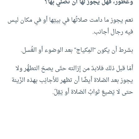
وعُطور، فهل يجوز لها أن تصلّي بها؟
نعم يجوز ما دامت صلاتُها في بيتِها أو في مكان ليس
فيه رجال أجانب.
بشرط أن يكون “المِكياج” بعد الوضوء أو الغُسل.
أمّا قبل ذلك فلابدّ من إزالته حتّى يصحّ التطهُّر ولا
يجوز بعد الصّلاة أيضًا أن تظهر للأجانِب بهذه الزّينة
حتى لا يَضيعَ ثوابُ الصّلاة أو يَقِلّ.