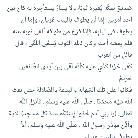
صَديق بمكّة يُعيره ثوبًا، ولا يسارٌ يستأجِره به كان بين
أحد أمرين: إمّا أن يطوف بالبيت عُريان، وإما أن
يطوف في ثيابِه، فإذا فرَغ من طوافه ألقى ثوبه عنه
فلم يمسّه أحد، وكان ذلك الثوب يُسمَّى اللَّقَى ، قال
قائل من العرب:
كَفَى حُزْنا كَدِّي عليه كأنّه لَقًى بينَ أيدي الطّائفين
حَريمُ
فكانوا على تلك الجَهالة والبِدعة والضّلالة حتى بعث
الله نبيَّه محمّدًا ـ صلّى الله عليه وسلم ـ فأنزل الله
تعالى: (يا بَنِي آدمَ خُذوا زِينتَكُم عندَ كلِّ مَسجِد) الآية.
وأذَّن مؤذِّن رسول الله ـ صلّى الله عليه وسلم ـ ألاَّ
يطوفَ بالبيت عريان.