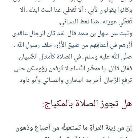
وكانوا يقولون لأبي : ألا تُغطي عنا استَ ابنك ـ ألا
تُغطّي عورته ـ هذا لفظ النسائي.
وثبت عن سهل بن سعد قال: لقد كان الرجال عاقدي
أزُرهم في أعناقِهم من ضيق الأزُر، خلف رسول الله ـ
صلّى الله عليه وسلم ـ في الصلاة كأمثال الصِّبيان،
فقال قائل: يا معشَر النِّساء لا تَرفعن رؤوسكن حتى
ترفع الرّجال. أخرجه البخاري والنسائي وأبو داود.
هل تجوز الصلاة بالمكياج:
إنّ من زينة المرأةِ ما تستعمِلُه من أصباغ ودُهون