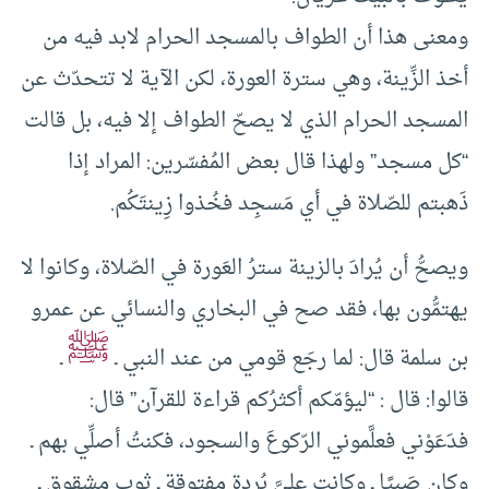
ومعنى هذا أن الطواف بالمسجد الحرام لابد فيه من
أخذ الزِّينة، وهي سترة العورة، لكن الآية لا تتحدّث عن
المسجد الحرام الذي لا يصحّ الطواف إلا فيه، بل قالت
“كل مسجد” ولهذا قال بعض المُفسّرين: المراد إذا
ذَهبتم للصّلاة في أي مَسجِد فخُذوا زِينتَكُم.
ويصحُّ أن يُرادَ بالزينة سترُ العَورة في الصّلاة، وكانوا لا
يهتمُّون بها، فقد صح في البخاري والنسائي عن عمرو
ﷺ
بن سلمة قال: لما رجَع قومي من عند النبي ـ
ـ
قالوا: قال : “ليؤمّكم أكثرُكم قراءة للقرآن” قال:
فدَعَوْني فعلَّموني الرّكوعَ والسجود، فكنتُ أصلِّي بهم ـ
وكان صَبِيًا ـ وكانت عليَّ بُردة مفتوقة ـ ثوب مشقوق ـ