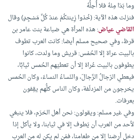
وما بَدَا مِنْهُ فلا أُحِلُّهُ
فنزلت هذه الآية: (خُذوا زِينتكُمْ عندَ كُلِّ مَسْجِدٍ) وقال
القاضي عياض
: هذه المرأة هي ضباعة بنت عامر بن
قرظ، وفي صحيح مسلم أيضا: كانت العرب تطوف
بالبيت عراة إلا الحُمْس: قريش وما ولدت، كانوا
يطوفون بالبيت عُراة إلا أن تعطيَهم الحُمس ثيابًا،
فيعطي الرّجالُ الرِّجالَ، والنّساءُ النساءَ، وكان الحُمس
يخرجون من المزدلَفة، وكان الناس كلُّهم يقِفون
بعرفات.
وفي غير مسلم: ويقولون: نحن أهل الحَرَم، فلا ينبغي
لأحد من العرب أن يَطوف إلا في ثيابنا، ولا يأكل إذا
دخل أرضنا إلا من طعامنا، فمَن لم يكن له من العرب