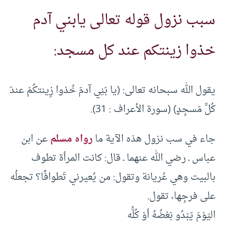
سبب نزول قوله تعالى يابني آدم
خذوا زينتكم عند كل مسجد:
يقول الله سبحانه تعالى: (يا بَنِي آدمَ خُذوا زِينتكُمْ عندَ
كُلِّ مَسجِدٍ) (سورة الأعراف : 31).
جاء في سب نزول هذه الآية ما
رواه مسلم
عن ابن
عباس ـ رضي الله عنهما ـ قال: كانت المرأة تطوف
بالبيت وهي عُريانة وتقول: من يُعيرني تَطوافًا؟ تجعلُه
على فرجِها، تقول.
اليَوْمَ يَبْدُو بَعْضُهُ أوْ كُلُّه