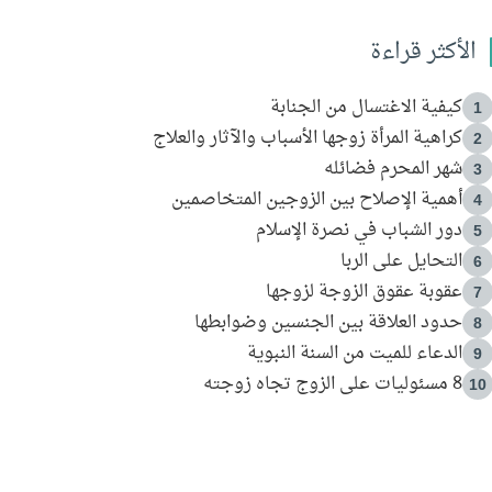
الأكثر قراءة
كيفية الاغتسال من الجنابة
1
كراهية المرأة زوجها الأسباب والآثار والعلاج
2
شهر المحرم فضائله
3
أهمية الإصلاح بين الزوجين المتخاصمين
4
دور الشباب في نصرة الإسلام
5
التحايل على الربا
6
عقوبة عقوق الزوجة لزوجها
7
حدود العلاقة بين الجنسين وضوابطها
8
الدعاء للميت من السنة النبوية
9
8 مسئوليات على الزوج تجاه زوجته
10