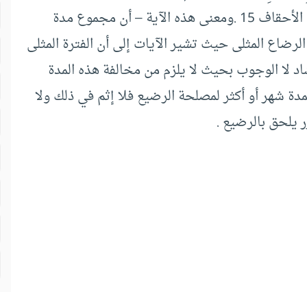
(وَحَمْلُهُ وَفِصَالُهُ ثَلاثُونَ شَهْراً) الأحقاف 15 .ومعنى هذه الآية – أن مجموع مدة
لرضاع المثلى حيث تشير الآيات إلى أن الفترة المثلى
د لا الوجوب بحيث لا يلزم من مخالفة هذه المدة
لمدة شهر أو أكثر لمصلحة الرضيع فلا إثم في ذلك ولا
 يلحق بالرضيع .