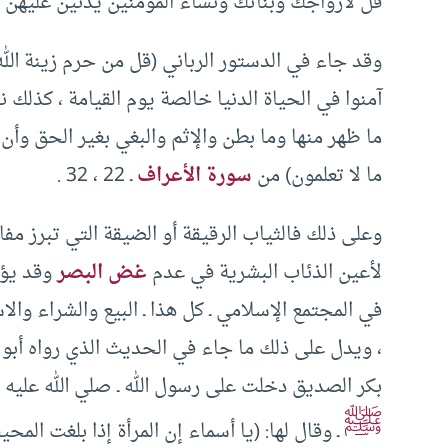
قل لأزواجك وبناتك ونساء المؤمنين يدنين عليهن من جل
وقد جاء في الدستور الرباني (قل من حرم زينة الله
آمنوا في الحياة الدنيا خالصة يوم القيامة ، كذلك
ما ظهر منها وما بطن والإثم والبغي بغير الحق وأن ت
ما لا تعلمون) من
سورة الأعراف
ـ 22 ، 32 .
وعلى ذلك فالثياب الرقيقة أو الضيقة التي تبرز مفا
لأعين الذئاب البشرية في عدم
غض البصر
وقد يؤد
في المجتمع الإسلامي ـ كل هذا ـ البيع والشراء وال
، ويدل على ذلك ما جاء في الحديث الذي رواه أبو دا
بكر الصديق دخلت على رسول الله ـ صلي الله عليه و
ﷺ
ـ وقال لها: (يا أسماء إن المرأة إذا بلغت الم