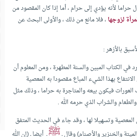
 حراما لأنه يؤدي إلى حرام ، أما إذا كان المقصود من
مرأة لزوجها
، فلا مانع من ذلك ، والأولى البحث عن
سبق بالأزهر :
رد في الكتاب المبين والسنة المطهرة ، ومن المعلوم أن
الانتفاع بهذا الشيء المباع مقصودا به المعصية
العورات فيكون بيعه والمتاجرة به حراما ، وذلك مثل
والطعام والشراب الذي حرمه الله .
ى المعصية وتسهيلا لها ، وقد جاء في الحديث المتفق
ﷺ
ميتة والخنزير والأصنام) وقال ـ
ـ أيضا ـ (إن الله