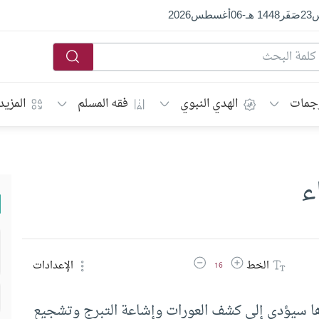
س
23
صَفَر
1448 هـ
-
06
أغسطس
2026
جمات
الهدي النبوي
فقه المسلم
المزيد
ء
زيادة حجم الخط
تقليل حجم الخط
الخط
الإعدادات
16
يرها سيؤدي إلى كشف العورات وإشاعة التبرج وتشجيع