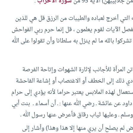
ابيبهن) الآية 95 من
سورة الأحزاب
.
 التي أخرج لعباده والطيبات من الرزق قل هي للذين
 نفصل الآيات لقوم يعلمون ، قل إنما حرم ربي الفواحش
شركوا بالله ما لم ينزل به سلطانا وأن تقولوا على الله
تن المرأة للأجانب لإثارة الشهوات وإتاحة الفرصة
ي ذلك إلى الخطف أو الاغتصاب أو إشاعة الفاحشة
استعمال لهذه الملابس يعتبر حراما لأنه يؤدي إلى حرام
ود عن عائشة ـ رضي الله عنها : ـ أن أسماء ـ بنت أبي
سلم ـ وعليها ثياب رقاق فأعرض عنها رسول الله ـ
حيض لم يصلح أن يري منها إلا هذا وهذا) وأشار إلى