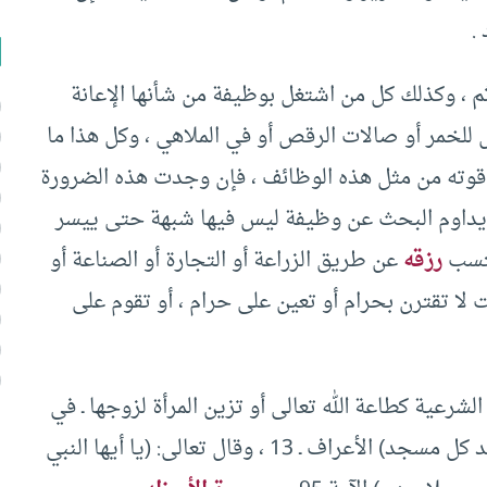
.
إثم ، وكذلك كل من اشتغل بوظيفة من شأنها الإعانة
لخمر أو صالات الرقص أو في الملاهي ، وكل هذا ما
قوته من مثل هذه الوظائف ، فإن وجدت هذه الضرورة
أن يداوم البحث عن وظيفة ليس فيها شبهة حتى ييسر
يكتسب
رزقه
عن طريق الزراعة أو التجارة أو الصناعة أو
لا تقترن بحرام أو تعين على حرام ، أو تقوم على
شرعية كطاعة الله تعالى أو تزين المرأة لزوجها ـ في
بيتها فقط ـ قال تعالى: (يا بني آدم خذوا زينتكم عند كل مسجد) الأعراف ـ 13 ، وقال تعالى: (يا أيها النبي