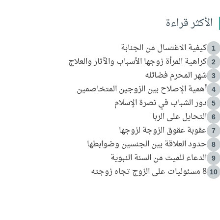
الأكثر قراءة
كيفية الاغتسال من الجنابة
1
كراهية المرأة زوجها الأسباب والآثار والعلاج
2
شهر المحرم فضائله
3
أهمية الإصلاح بين الزوجين المتخاصمين
4
دور الشباب في نصرة الإسلام
5
التحايل على الربا
6
عقوبة عقوق الزوجة لزوجها
7
حدود العلاقة بين الجنسين وضوابطها
8
الدعاء للميت من السنة النبوية
9
8 مسئوليات على الزوج تجاه زوجته
10