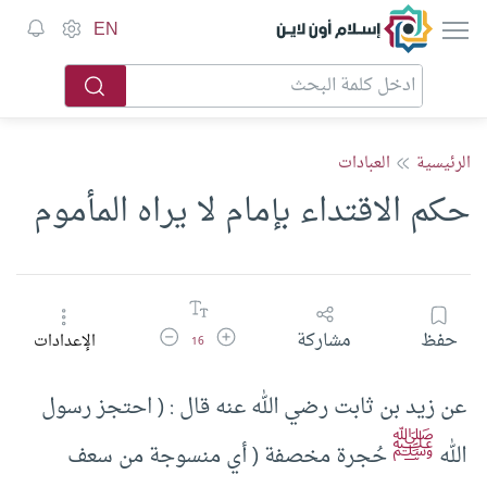
إسلام أون لاين
EN
الرئيسية
العبادات
حكم الاقتداء بإمام لا يراه المأموم
زيادة حجم الخط
تقليل حجم الخط
حفظ
مشاركة
الإعدادات
16
عن زيد بن ثابت رضي الله عنه قال : ( احتجز رسول
ﷺ
الله
حُجرة مخصفة ( أي منسوجة من سعف