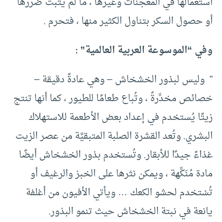
استعمالها في المعجنات وغيرها ، ما لم يثبت ضررها
أو حصول السكر بتناول الكثير منها ، فتحرم .
وفي “الموسوعة العربية العالمية” :
” وليس لبذور الخشخاش – وهي عادةً دقيقة –
خصائص مخدِّرةٌ ، وتُباع طعامًا للطيور ، كما أنها تنتج
زيتًا يُستخدم في إعداد بعض الأطعمة للاستهلاك
البشري. وتُعد القشرة الصلبة المتبقيَّة من عصر الزيت
غذاءً جيدًا للأبقار. وتُستخدم بذور الخشخاش أيضًا
مادة مُنَكِّهة ، ويمكن نثرها على الخبز والرغيف أو
تُسْتخدم لحشو الكعك … ويأتي الأفيون من أغلفة
يانعة في نبتة الخشخاش حيث تنمو البذور.