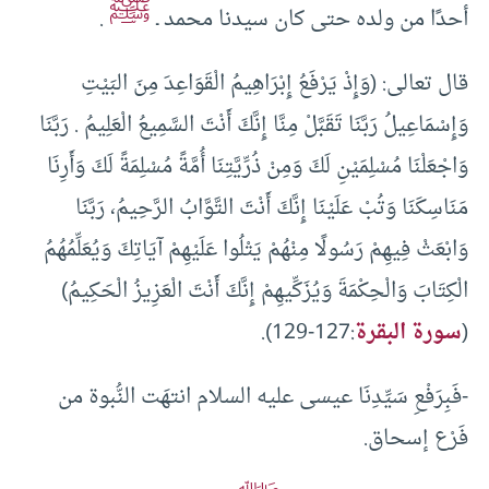
ﷺ
أحدًا من ولده حتى كان سيدنا محمد ـ
.
قال تعالى: (وَإِذْ يَرْفَعُ إِبْرَاهِيمُ الْقَوَاعِدَ مِنَ البَيْتِ
وَإِسْمَاعِيلُ رَبَّنَا تَقَبَّلْ مِنَّا إِنَّكَ أَنْتَ السَّمِيعُ الْعَلِيمُ . رَبَّنَا
وَاجْعَلْنَا مُسْلِمَيْنِ لَكَ وَمِنْ ذُرِّيَّتِنَا أُمَّةً مُسْلِمَةً لَكَ وَأَرِنَا
مَنَاسِكَنَا وَتُبْ عَلَيْنَا إِنَّكَ أَنْتَ التَّوَّابُ الرَّحِيمُ، رَبَّنَا
وَابْعَثْ فِيهِمْ رَسُولًا مِنْهُمْ يَتْلُوا عَلَيْهِمْ آيَاتِكَ وَيُعَلِّمُهُمُ
الْكِتَابَ وَالْحِكْمَةَ وَيُزَكِّيهِمْ إِنَّكَ أَنْتَ الْعَزِيزُ الْحَكِيمُ)
(
سورة البقرة
:127-129).
-فَبِرَفْعِ سَيِّدِنَا عيسى عليه السلام انتهَت النُّبوة من
فَرْع إسحاق.