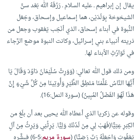
يقال إن إبراهيم ـ عليه السلام ـ رَزَقَهُ الله بَعْد سنِّ
الشيخوخة بِوَلَدَيْن، هما إسماعيل وإسحاق، وجَعَل
النُّبوة في أبناء إسحاق، الذي أنْجَب يَعْقوب وجعل من
ذريته أنبياء بني إسرائيل، وكانت النبوة موضع الرَّجاء
في تَوَارُثِ الأبناء لها.
ومن ذلك قول الله تعالي: (وَوَرِثَ سُلَيْمَانُ دَاوُدَ وَقَالَ يَا
أَيُّهَا النَّاسُ عُلِّمْنَا مَنْطِقَ الطَّيْرِ وَأُوتِينَا مِنْ كُلِّ شَيْءٍ إِنَّ
هَذَا لَهُوَ الفَضْلُ المُبِينُ) (سورة النمل:16).
وقوله عن زكريا الذي أعطاه الله يحيى بعد أن بلَغ من
الكِبَرِ عِتِيًّا(فَهَبْ لِي مِنْ لَدُنْكَ وَلِيًّا. يَرِثُنِي وَيَرِثُ مِنْ آلِ
يَعْقُوبَ وَاجْعَلْهُ رَبِّ رَضِيًّا) (
سورة مريم
:5-6) فبشَّره