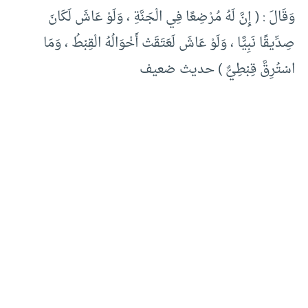
وَقَالَ : ( إِنَّ لَهُ مُرْضِعًا فِي الْجَنَّةِ ، وَلَوْ عَاشَ لَكَانَ
صِدِّيقًا نَبِيًّا ، وَلَوْ عَاشَ لَعَتَقَتْ أَخْوَالُهُ الْقِبْطُ ، وَمَا
اسْتُرِقَّ قِبْطِيٌّ ) حديث ضعيف