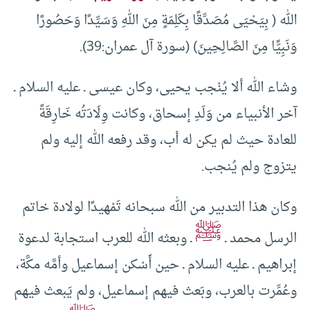
الله ( بِيَحْيَى مُصَدِّقًا بِكَلِمَةٍ مِنَ اللهِ وَسَيِّدًا وَحَصُورًا
وَنَبِيًّا مِنَ الصَّالِحِينَ) (سورة آل عمران:39).
وشاء الله ألا يُنْجب يحيى، وكان عيسى ـ عليه السلام ـ
آخر الأنبياء من وَلَدِ إسحاق، وكانت وِلَادَتُه خَارِقَةً
للعادة حيث لم يكن له أب، وقد رفعه الله إليه ولم
يتزوج ولم يُنجب.
وكان هذا التدبير من الله سبحانه تَمْهيدًا لولادة خاتم
ﷺ
الرسل محمد ـ
ـ وبعثه الله للعرب استجابة لدعوة
إبراهيم ـ عليه السلام ـ حين أَسْكن إسماعيل وأمَّه مكَّة،
وعُمِّرت بالعرب، وبَعث فيهم إسماعيل، ولم يَبعث فيهم