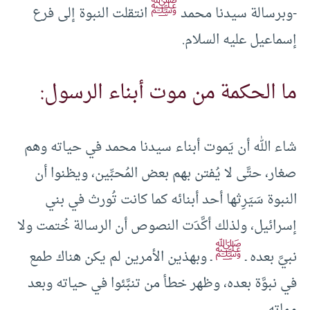
ﷺ
-وبرسالة سيدنا محمد
انتقلت النبوة إلى فرع
إسماعيل عليه السلام.
ما الحكمة من موت أبناء الرسول:
شاء الله أن يَموت أبناء سيدنا محمد في حياته وهم
صغار، حتَّى لا يُفتن بهم بعض المُحبِّين، ويظنوا أن
النبوة سَيَرِثها أحد أبنائه كما كانت تُورث في بني
إسرائيل، ولذلك أكَّدَت النصوص أن الرسالة خُتمت ولا
ﷺ
نبيَّ بعده ـ
ـ وبهذين الأمرين لم يكن هناك طمع
في نبوَّة بعده، وظهر خطأ من تنبَّئوا في حياته وبعد