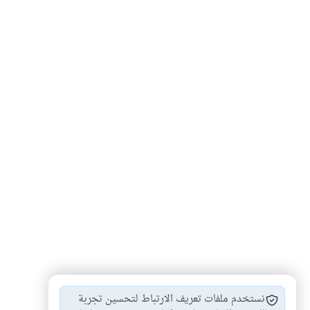
التبرك بآثار الرسول
اعتقادات خاطئة في…
#
#
نستخدم ملفات تعريف الارتباط لتحسين تجربة