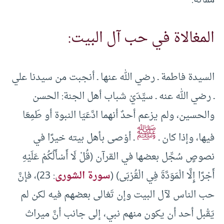
مماته.
المغالاة في حب آل البيت:
السيدة فاطمة ـ رضي الله عنها ـ أنجبت من سيدنا علي
ـ رضي الله عنه ـ سيِّدَيْ شباب أهل الجنة: الحسن
والحسين، ولم يزعم أحدٌ أنهما ادَّعَيَا النبوة أو طَمِعَا
ﷺ
فيها، وإذا كان ـ
ـ أوْصى بأهل بيته خيرًا في
نصوصٍ سُجِّل بعضها في القرآن (قُلْ لَا أَسْأَلُكُمْ عَلَيْهِ
أَجْرًا إِلَّا الْمَوَدَّةَ فِي الْقُرْبَى) (
سورة الشورى
: 23)، فإنَّ
حب الناس لآل البيت وإن تَغالى بعضهم فيه لكن لم
يَقْبل أحد أن يكون منهم نبي، إلى جانب أنَّ ميراث