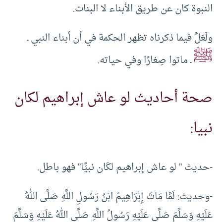
النبوة كان عن طريق الأبناء لا البنات.
ولَعَلَّ فيما ذكرناه تظهر الحكمة في أن أبناء النبي ـ
ﷺ
ـ ماتوا صِغارًا وفي حياته.
صحة أحاديث لو عاش إبراهيم لكان
نبيا:
-حديث ” لو عاش إبراهيم لكَان نبيًّا” فهو باطل.
-وحديث: لَمَّا مَاتَ إِبْرَاهِيمُ ابْنُ رَسُولِ اللَّهِ صَلَّى اللهُ
عَلَيْهِ وَسَلَّمَ صَلَّى عَلَيْهِ رَسُولُ اللَّهِ صَلَّى اللهُ عَلَيْهِ وَسَلَّمَ