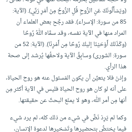
(ويَسْأَلُونَكَ عَنِ الرُّوحِ قُلِ الرُّوحُ مِنْ أمْرِ رَبِّي). (الآية:
85 من سورة: الإسراء). فقد رجَّح بعض العلماء أن
المراد منها في الآية نفسه، وقد سمَّاه اللهُ رُوحًا
(وكَذَلكَ أَوْحَيْنَا إليكَ رُوحًا مِن أَمْرِنَا). (الآية: 52 من
سورة: الشورى) وسابِقُ الآية ولاحقُها يُرشد إلى صحة
هذا الرأي.
وإذنْ فلا يتعيَّن أن يكون المَسئول عنه هو روح الحياة،
على أنه لو كان هو روح الحياة فليس في الآية أكثر مِن
أنها مِن أمر الله، وهو لا يمنَع البحثَ عن حقيقتها.
وكما لم يَرِدْ نَصٌّ في شيء من ذلك كله، لم يرد شيء
فيما يختصُّ بتحضيرها وتَسْخيرها لدعوة الإنسان،