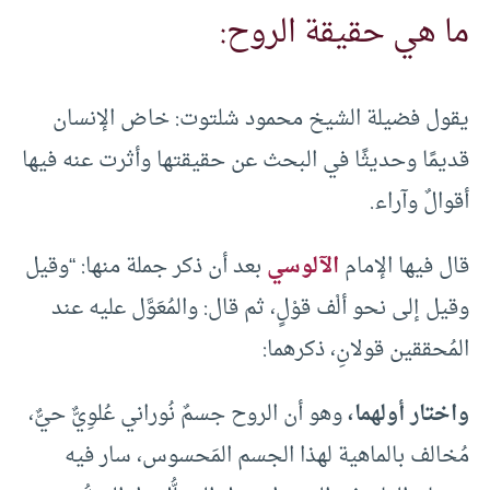
ما هي حقيقة الروح:
يقول فضيلة الشيخ محمود شلتوت: خاض الإنسان
قديمًا وحديثًا في البحث عن حقيقتها وأثرت عنه فيها
أقوالٌ وآراء.
قال فيها الإمام
الآلوسي
بعد أن ذكر جملة منها: “وقيل
وقيل إلى نحو ألْف قوْلٍ، ثم قال: والمُعَوَّل عليه عند
المُحققين قولانِ، ذكرهما:
واختار أولهما،
وهو أن الروح جسمٌ نُوراني عُلوِيٌّ حيٌّ،
مُخالف بالماهية لهذا الجسم المَحسوس، سار فيه