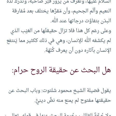
السلام عليها، وتعرف مَن يزور قبْر صاحبه، وتُدرك لذَّة
النعيم وألَم الجحيم، وأن مَقرَّها يختلف بعد مُفارقة
البدَن بتفاوُت درجاتها عند الله.
وعلى رغم كل هذا فلا تزال حقيقتُها من الغيْب الذي
لم يكشفه الله للإنسان، وهي في ذلك ككثير مما يَنتفع
الإنسان بآثاره دون أن يعرف كُنْهَهُ.
هل البحث عن حقيقة الروح حرام:
يقول فضيلة الشيخ محمود شلتوت: وباب البحث عن
حقيقتها مفتوح لم يمنع منه نصٌّ دينيٌّ.
ولا حُجَّةَ للقائلين بحُرمة البحث عنها في قوله ـ تعالى ـ: