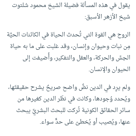
يقول في هذه المسألة فضيلة الشيخ محمود شلتوت
شيخ الأزهر الأسبق:
الروح هي القوة التي تُحدث الحياة في الكائنات الحيَّة
مِن نبات وحيوان وإنسان، وقد غلبت على ما به حياة
الحِسِّ والحركة، والعقل والتفكير، وأُضيفت إلى
الحيوان والإنسان.
ولم يرِد في الدين نصٌّ واضح صريحٌ يشرح حقيقتَها،
ويُحدد وُجودها، وكانت في نظَر الدين كغيرها من
سائر الحقائق الكونية تُركت للبحث البشريِّ يبحث
عنها، ويُصيب أو يُخطئ على حدٍّ سواء.