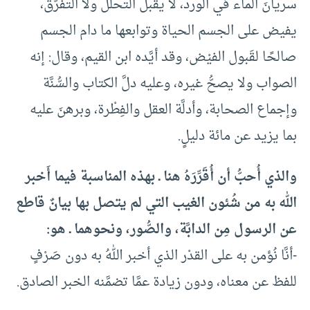
سريانَ الماء في الورد، لا يقبل التحلُّل ولا التفرُّق،
يفيض على الجسم الحياة وتوابعها ما دام الجسم
صالحًا لقَبول الفيْض، وقد أيَّده ابن القيم، وقال: إنه
الصواب ولا يصحُّ غيره، وعليه دلَّ الكتاب والسُّنَّة
وإجماع الصحابة، وأدلَّة العقل والفِطْرة، وبرهنَ عليه
بما يزيد عن مائة دليلٍ.
والذي أُحبُّ أن أُقَرِّرَهُ هنا ـ بهذه المناسبة فيما أَخبر
الله به من شُئون الغيب التي لم يتصل بها بيانٌ قاطع
عن الرسول مِن الدابَّة، والصُّور، ونحوهما ـ هو:
-أنَّا نُؤمن به على القدْر الذي أخبر اللهُ به دون صَرْفٍ
للفظ عن معناه، ودون زيادة عمَّا تضمَّنه الخبر الصادق.