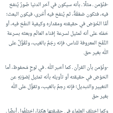
-فنُؤمن ـ مثلًا ـ بأنه سيكون في آخر الدنيا صُورٌ يُنفخ
فيه، فتكون صَعْقَةً، ثم يُنفخ فيه أُخْرى، فيكون البعث؛
أمَّا الخَوْض في حقيقته ومقداره وكيفية النفْخ فيه، أو
حَمْله على أنه تَمثيل لسرعة إفناء العالَم وبعثه بسرعة
النَّفْخ المعروفة للناس، فإنه رجْمٌ بالغيب، وتَقَوُّلٌ على
الله بغير حق.
-ونُؤمن بأن القرآن ـ كما أخبر الله ـ في لوحٍ مَحفوظ، أما
الخوْض في حقيقته أو تأويله بأنه تمثيل لِصَوْنِهِ عن
التغيير والتبديل؛ فإنه رجمٌ بالغيب، وتقوُّل على الله
بغير حق
وكما اختلف العلماء في حقيقتها هكذا، اختلفُوا ـ أيضًا ـ