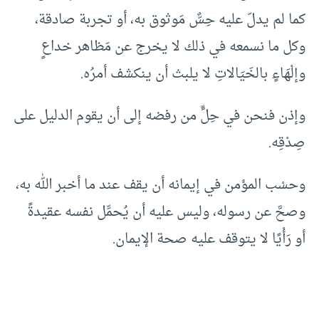
كما لم يدلّ عليه حِسٌّ مَوثوق به، أو تجربة صادقة،
وكل ما نسمعه في ذلك لا يخرج عن مَظاهر خداعٍ
وإلْهَاءٍ بالخَيَالاتِ لا يلبث أن ينكشف أمرُه.
وإذن فنحن في حِلٍّ من رفضه إلى أن يقوم الدليل على
صِدْقِه.
وحسْب المؤمن في إيمانه أن يقف عند ما أخبر الله به،
وصحَّ عن رسوله، وليس عليه أن يُحمِّل نفسه عقيدةً
أو رَأْيًا لا يتوقف عليه صحة الإيمان.