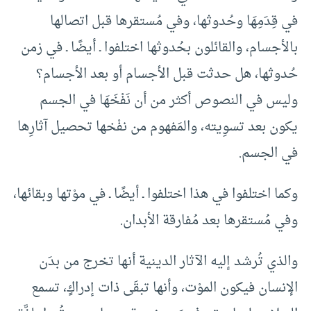
في قِدَمِهَا وحُدوثها، وفي مُستقرها قبل اتصالها
بالأجسام، والقائلون بحُدوثها اختلفوا ـ أيضًا ـ في زمن
حُدوثها، هل حدثت قبل الأجسام أو بعد الأجسام؟
وليس في النصوص أكثر من أن نَفْخَهَا في الجسم
يكون بعد تسوِيته، والمَفهوم من نفْخها تحصيل آثارِها
في الجسم.
وكما اختلفوا في هذا اختلفوا ـ أيضًا ـ في موْتها وبقائها،
وفي مُستقرها بعد مُفارقة الأبدان.
والذي تُرشد إليه الآثار الدينية أنها تخرج من بدَن
الإنسان فيكون الموْت، وأنها تبقَى ذات إدراكٍ، تسمع