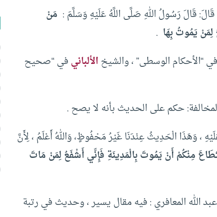
َالَ رَسُولُ اللهِ صَلَّى اللَّهُ عَلَيْهِ وَسَلَّمَ :
مَنْ
 لِمَنْ يَمُوتُ بِهَا
.
 “الأحكام الوسطى” ، والشيخ
الألباني
في “صحيح
مخالفة: حكم على الحديث بأنه لا يصح .
هِ ، وَهَذَا الْحَدِيثُ عِنْدَنَا غَيْرُ مَحْفُوظٍ، وَاللهُ أَعْلَمُ ، لِأَنَّ
َاعَ مِنْكُمْ أَنْ يَمُوتَ بِالْمَدِينَةِ فَإِنِّي أَشْفَعُ لِمَنْ مَاتَ
بد الله المعافري : فيه مقال يسير ، وحديث في رتبة