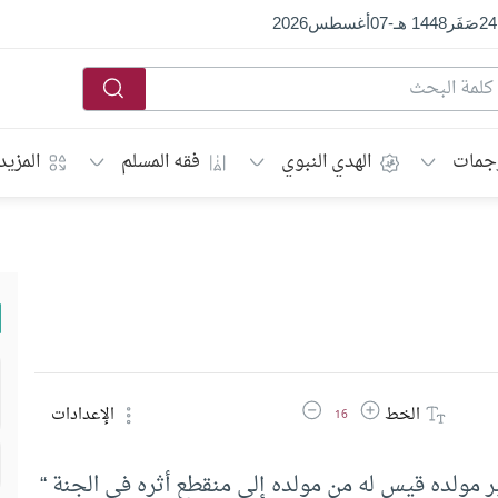
24
صَفَر
1448 هـ
-
07
أغسطس
2026
جمات
الهدي النبوي
فقه المسلم
المزيد
زيادة حجم الخط
تقليل حجم الخط
الخط
الإعدادات
16
 مولده قيس له من مولده إلى منقطع أثره في الجنة “