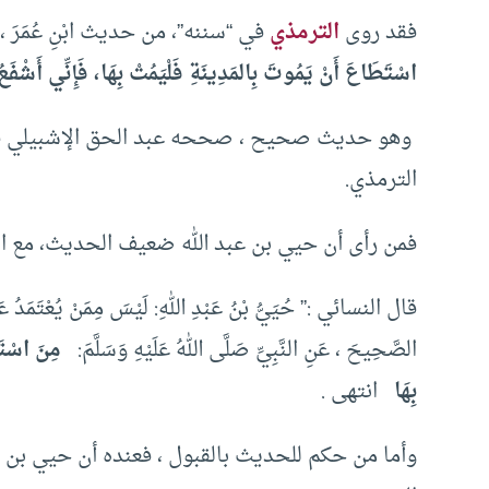
فقد روى
الترمذي
في “سننه”، من حديث ابْنِ عُمَرَ ، قَالَ: ق
اسْتَطَاعَ أَنْ يَمُوتَ بِالمَدِينَةِ فَلْيَمُتْ بِهَا، فَإِنِّي أَشْفَعُ
وهو حديث صحيح ، صححه عبد الحق الإشبيلي في
الترمذي.
فمن رأى أن حيي بن عبد الله ضعيف الحديث، مع ال
قال النسائي :” حُيَيُّ بْنُ عَبْدِ اللهِ: لَيْسَ مِمَنْ يُعْتَمَدُ عَلَيْ
الصَّحِيحَ ، عَنِ النَّبِيِّ صَلَّى اللهُ عَلَيْهِ وَسَلَّمَ:
مِنَ اسْتَط
بِهَا
انتهى .
وأما من حكم للحديث بالقبول ، فعنده أن حيي بن ع