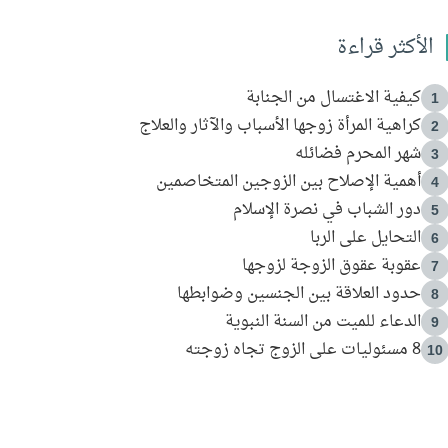
الأكثر قراءة
كيفية الاغتسال من الجنابة
1
كراهية المرأة زوجها الأسباب والآثار والعلاج
2
شهر المحرم فضائله
3
أهمية الإصلاح بين الزوجين المتخاصمين
4
دور الشباب في نصرة الإسلام
5
التحايل على الربا
6
عقوبة عقوق الزوجة لزوجها
7
حدود العلاقة بين الجنسين وضوابطها
8
الدعاء للميت من السنة النبوية
9
8 مسئوليات على الزوج تجاه زوجته
10