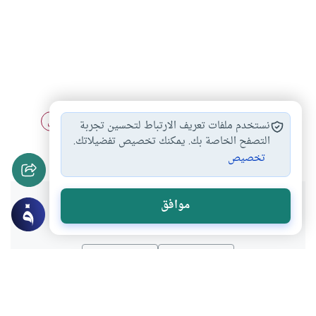
حب الرسول
التبرك بآثار الرسول
الرسول ورقة الحال
#
#
#
نستخدم ملفات تعريف الارتباط لتحسين تجربة
أتباع مايحبه الرسول…
مع الرسول صلى…
التصفح الخاصة بك. يمكنك تخصيص تفضيلاتك.
#
#
تخصيص
هل انتفعت بهذا المحتوى؟
موافق
نعم
لا