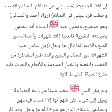
إن لفظ الحديث: (حبب إلي من دنياكم النساء والطيب
وجعلت قرة عيني في الصلاة) (رواه أحمد والنسائي)
ﷺ
وهو صحيح، ومعنى حبه
النساء أنه يحبهن
بطبيعته البشرية فالدنيا ذات شهوات وأصناف من
المتع والزينة كما قال عز وجل (زين للناس حب
الشهوات من النساء والبنين والقناطير المقنطرة من
الذهب والفضة والخيل المسومة والأنعام والحرث ذلك
متاع الحياة الدنيا..) الآية.
ﷺ
ولم يكن النبي
يحب شيئا من زينة الدنيا ولا
يميل إلى شيء على شهواتها إلا النساء فيحبهن
ويطلبهن بالنكاح الذي هو شرع الله عز وجل، وقد قال