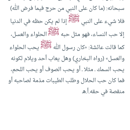
سبحانه: (ما كان على النبي من حرج فيما فرض الله)
ﷺ
فلا شيء على النبي
إذا لم يكن حظه في الدنيا
ﷺ
إلا حب النساء، فهو مثل حبه
الحلواء والعسل،
ﷺ
كما قالت عائشة: «كان رسول الله
يحب الحلواء
والعسل» (رواه البخاري) وهل يعاب أحد ويلام لكونه
يحب السمك ـ مثلا ـ أو يحب الصوف أو يحب اللحم،
فما كان حب الحلال وطلب الطيبات مذمة لصاحبه أو
منقصة في حقه.أ.هـ