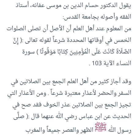
يقول الدكتور حسام الدين بن موسى عفانه، أستاذ
الفقه وأصوله بجامعة القدس:
من المعلوم عند أهل العلم أن الأصل أن تصلى الصلوات
الخمس في أوقاتها المحددة شرعاً لقوله تعالى :( إِنَّ
الصَّلَاةَ كَانَتْ عَلَى الْمُؤْمِنِينَ كِتَابًا مَوْقُوتًا ) سورة
النساء الآية 103 .
وقد أجاز كثير من أهل العلم الجمع بين الصلاتين في
السفر والحضر لأعذار معتبرة شرعاً . ومن الأعذار التي
تجيز الجمع بين الصلاتين عذر الخوف فقد صح في
الحديث عن ابن عباس رضي الله عنهما قال :( صلَّى
ﷺ
رسول الله
الظهر والعصر جميعاً والمغرب