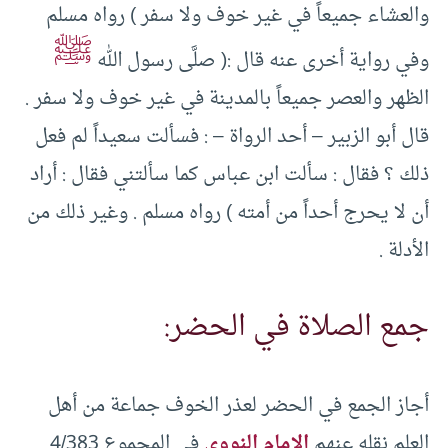
والعشاء جميعاً في غير خوف ولا سفر ) رواه مسلم
ﷺ
وفي رواية أخرى عنه قال :( صلَّى رسول الله
الظهر والعصر جميعاً بالمدينة في غير خوف ولا سفر .
قال أبو الزبير – أحد الرواة – : فسألت سعيداً لم فعل
ذلك ؟ فقال : سألت ابن عباس كما سألتني فقال : أراد
أن لا يحرج أحداً من أمته ) رواه مسلم . وغير ذلك من
الأدلة .
جمع الصلاة في الحضر:
أجاز الجمع في الحضر لعذر الخوف جماعة من أهل
العلم نقله عنهم
الإمام النووي
في المجموع 4/383