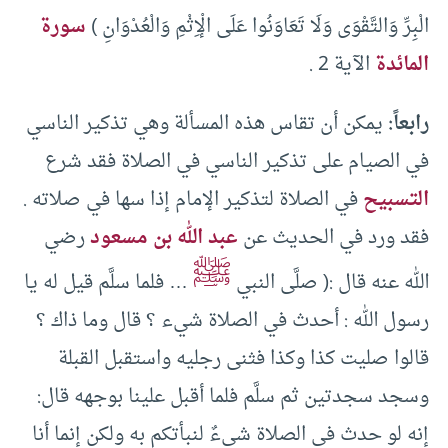
الْبِرِّ وَالتَّقْوَى وَلَا تَعَاوَنُوا عَلَى الْإِثْمِ وَالْعُدْوَانِ )
سورة
المائدة
الآية 2 .
رابعاً:
يمكن أن تقاس هذه المسألة وهي تذكير الناسي
في الصيام على تذكير الناسي في الصلاة فقد شرع
التسبيح
في الصلاة لتذكير الإمام إذا سها في صلاته .
فقد ورد في الحديث عن
عبد الله بن مسعود
رضي
ﷺ
الله عنه قال :( صلَّى النبي
… فلما سلَّم قيل له يا
رسول الله : أحدث في الصلاة شيء ؟ قال وما ذاك ؟
قالوا صليت كذا وكذا فثنى رجليه واستقبل القبلة
وسجد سجدتين ثم سلَّم فلما أقبل علينا بوجهه قال:
إنه لو حدث في الصلاة شيءٌ لنبأتكم به ولكن إنما أنا