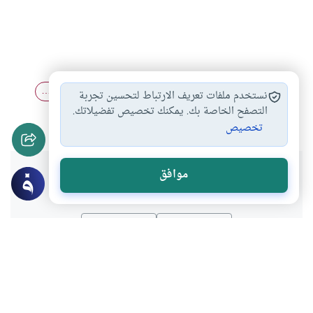
التوبة من المعاصي…
سب الصحابة
التوبة تجب ما…
#
#
#
نستخدم ملفات تعريف الارتباط لتحسين تجربة
الإيمان الخالص بالله…
التصفح الخاصة بك. يمكنك تخصيص تفضيلاتك.
#
تخصيص
هل انتفعت بهذا المحتوى؟
موافق
نعم
لا
موضوعات ذات صلة