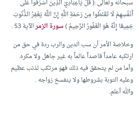
سبحانه وتعالى :( قُلْ يَاعِبَادِيَ الَّذِينَ أَسْرَفُوا عَلَى
أَنْفُسِهِمْ لَا تَقْنَطُوا مِنْ رَحْمَةِ اللَّهِ إِنَّ اللَّهَ يَغْفِرُ الذُّنُوبَ
جَمِيعًا إِنَّهُ هُوَ الْغَفُورُ الرَّحِيمُ )
سورة الزمر
الآية 53 .
وخلاصة الأمر أن سب الدين والرب ردة في حق من
ارتكبه عامداً قاصداً عالماً به غير جاهل ولا مكره.
وأما من لم يتحقق فيه ذلك فهو مرتكب لذنب عظيم
وعليه التوبة بشروطها ولا ينفسخ زواجه .
والله أعلم.