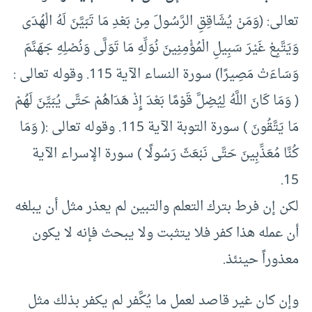
تعالى: (وَمَنْ يُشَاقِقِ الرَّسُولَ مِنْ بَعْدِ مَا تَبَيَّنَ لَهُ الْهُدَى
وَيَتَّبِعْ غَيْرَ سَبِيلِ الْمُؤْمِنِينَ نُوَلِّهِ مَا تَوَلَّى وَنُصْلِهِ جَهَنَّمَ
وَسَاءَتْ مَصِيرًا) سورة النساء الآية 115. وقوله تعالى :
( وَمَا كَانَ اللَّهُ لِيُضِلَّ قَوْمًا بَعْدَ إِذْ هَدَاهُمْ حَتَّى يُبَيِّنَ لَهُمْ
مَا يَتَّقُونَ ) سورة التوبة الآية 115. وقوله تعالى :( وَمَا
كُنَّا مُعَذِّبِينَ حَتَّى نَبْعَثَ رَسُولًا ) سورة الإسراء الآية
15.
لكن إن فرط بترك التعلم والتبين لم يعذر مثل أن يبلغه
أن عمله هذا كفر فلا يتثبت ولا يبحث فإنه لا يكون
معذوراً حينئذ.
وإن كان غير قاصد لعمل ما يُكَّفر لم يكفر بذلك مثل