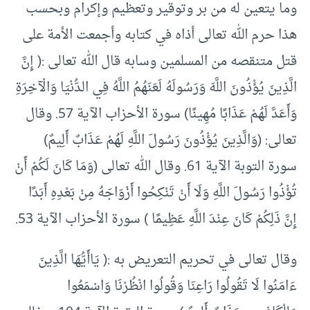
وما يتعين له من بر وتوقير وتعظيم وإكرام وبحسب
هذا حرم الله تعالى أذاه في كتابه وأجمعت الأمة على
قتل متنقصه من المسلمين وسابه قال الله تعالى :( إِنَّ
الَّذِينَ يُؤْذُونَ اللَّهَ وَرَسُولَهُ لَعَنَهُمُ اللَّهُ فِي الدُّنْيَا وَالْآخِرَةِ
وَأَعَدَّ لَهُمْ عَذَابًا مُهِينًا) سورة الأحزاب الآية 57. وقال
تعالى: (وَالَّذِينَ يُؤْذُونَ رَسُولَ اللَّهِ لَهُمْ عَذَابٌ أَلِيمٌ)
سورة التوبة الآية 61. وقال الله تعالى (وَمَا كَانَ لَكُمْ أَنْ
تُؤْذُوا رَسُولَ اللَّهِ وَلَا أَنْ تَنْكِحُوا أَزْوَاجَهُ مِنْ بَعْدِهِ أَبَدًا
إِنَّ ذَلِكُمْ كَانَ عِنْدَ اللَّهِ عَظِيمًا ) سورة الأحزاب الآية 53.
وقال تعالى في تحريم التعريض به :( يَاأَيُّهَا الَّذِينَ
ءَامَنُوا لَا تَقُولُوا رَاعِنَا وَقُولُوا انْظُرْنَا وَاسْمَعُوا