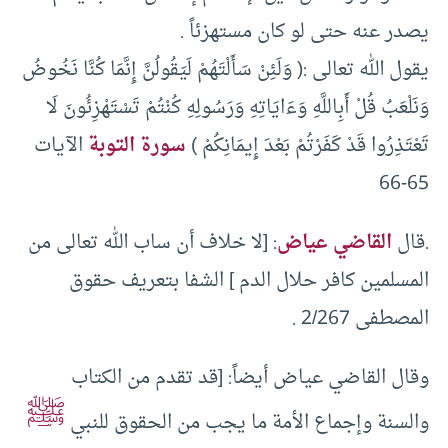
يصدر عنه حتى لو كان مستهزئاً .
يقول الله تعالى :( وَلَئِنْ سَأَلْتَهُمْ لَيَقُولُنَّ إِنَّمَا كُنَّا نَخُوضُ
وَنَلْعَبُ قُلْ أَبِاللَّهِ وَءَايَاتِهِ وَرَسُولِهِ كُنْتُمْ تَسْتَهْزِئُونَ لَا
تَعْتَذِرُوا قَدْ كَفَرْتُمْ بَعْدَ إِيمَانِكُمْ )
سورة التوبة
الآيات
65-66
.قال
القاضي عياض
: [لا خلاف أن ساب الله تعالى من
المسلمين كافر حلال الدم ] الشفا بتعريف حقوق
المصطفى 2/267 .
وقال القاضي عياض أيضاً: [قد تقدم من الكتاب
ﷺ
والسنة وإجماع الأمة ما يجب من الحقوق للنبي