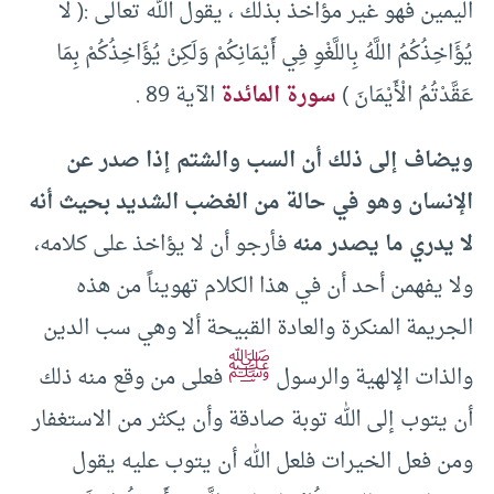
اليمين فهو غير مؤاخذ بذلك ، يقول الله تعالى :( لا
يُؤَاخِذُكُمُ اللَّهُ بِاللَّغْوِ فِي أَيْمَانِكُمْ وَلَكِنْ يُؤَاخِذُكُمْ بِمَا
عَقَّدْتُمُ الْأَيْمَانَ )
سورة المائدة
الآية 89 .
ويضاف إلى ذلك أن السب والشتم إذا صدر عن
الإنسان وهو في حالة من الغضب الشديد بحيث أنه
لا يدري ما يصدر منه
فأرجو أن لا يؤاخذ على كلامه،
ولا يفهمن أحد أن في هذا الكلام تهويناً من هذه
الجريمة المنكرة والعادة القبيحة ألا وهي سب الدين
ﷺ
والذات الإلهية والرسول
فعلى من وقع منه ذلك
أن يتوب إلى الله توبة صادقة وأن يكثر من الاستغفار
ومن فعل الخيرات فلعل الله أن يتوب عليه يقول