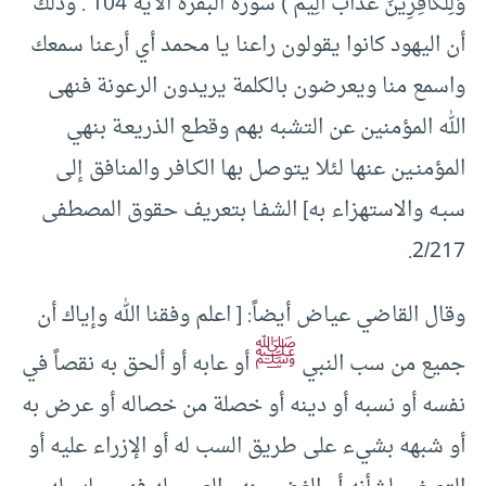
وَلِلْكَافِرِينَ عَذَابٌ أَلِيمٌ ) سورة البقرة الآية 104 . وذلك
أن اليهود كانوا يقولون راعنا يا محمد أي أرعنا سمعك
واسمع منا ويعرضون بالكلمة يريدون الرعونة فنهى
الله المؤمنين عن التشبه بهم وقطـع الذريعـة بنهي
المؤمنـين عنها لئلا يتوصل بها الكـافر والمنافق إلى
سبـه والاستهزاء به] الشفـا بتعريف حقوق المصطفى
2/217.
وقال القاضي عياض أيضاً: [ اعلم وفقنا الله وإياك أن
ﷺ
جميع من سب النبي
أو عابه أو ألحق به نقصاً في
نفسه أو نسبه أو دينه أو خصلة من خصاله أو عرض به
أو شبهه بشيء على طريق السب له أو الإزراء عليه أو