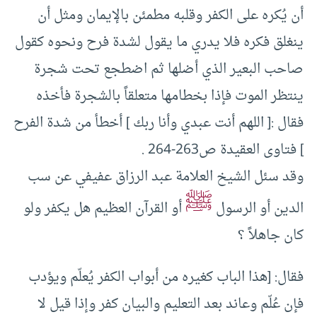
أن يُكره على الكفر وقلبه مطمئن بالإيمان ومثل أن
ينغلق فكره فلا يدري ما يقول لشدة فرح ونحوه كقول
صاحب البعير الذي أضلها ثم اضطجع تحت شجرة
ينتظر الموت فإذا بخطامها متعلقاً بالشجرة فأخذه
فقال :[ اللهم أنت عبدي وأنا ربك ] أخطأ من شدة الفرح
] فتاوى العقيدة ص263-264 .
وقد سئل الشيخ العلامة عبد الرزاق عفيفي عن سب
ﷺ
الدين أو الرسول
أو القرآن العظيم هل يكفر ولو
كان جاهلاً ؟
فقال: [هذا الباب كغيره من أبواب الكفر يُعلّم ويؤدب
فإن عُلّم وعاند بعد التعليم والبيان كفر وإذا قيل لا