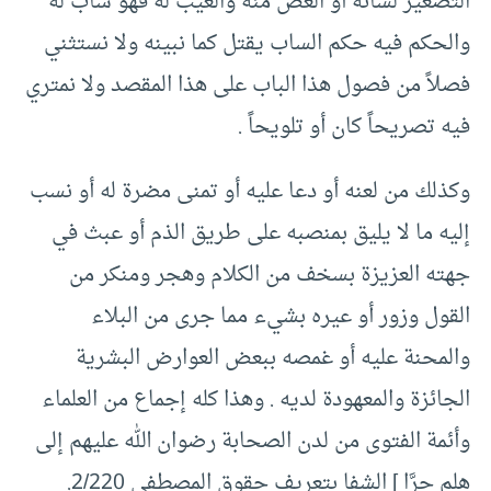
التصغير لشأنه أو الغض منه والعيب له فهو ساب له
والحكم فيه حكم الساب يقتل كما نبينه ولا نستثني
فصلاً من فصول هذا الباب على هذا المقصد ولا نمتري
فيه تصريحاً كان أو تلويحاً .
وكذلك من لعنه أو دعا عليه أو تمنى مضرة له أو نسب
إليه ما لا يليق بمنصبه على طريق الذم أو عبث في
جهته العزيزة بسخف من الكلام وهجر ومنكر من
القول وزور أو عيره بشيء مما جرى من البلاء
والمحنة عليه أو غمصه ببعض العوارض البشرية
الجائزة والمعهودة لديه . وهذا كله إجماع من العلماء
وأئمة الفتوى من لدن الصحابة رضوان الله عليهم إلى
هلم جرَّا ] الشفا بتعريف حقوق المصطفى 2/220.