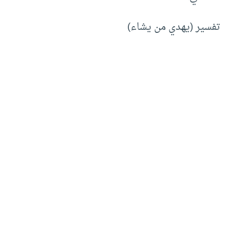
تفسير (يهدي من يشاء)