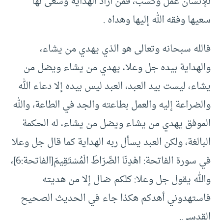
للإنسان عمل وكسب، فمن أراد الهداية وسعى لها
سعيها وفقه الله إليها وهداه .
فالله سبحانه وتعالى هو الذي يهدي من يشاء،
والهداية بيده جل وعلا، يهدي من يشاء ويضل من
يشاء، ليست بيد العبد، العبد ليس بيده إلا دعاء الله
والضراعة إليه والعمل بطاعته والجد في الطاعة، والله
الموفق يهدي من يشاء ويضل من يشاء، له الحكمة
البالغة، ولكن العبد يسأل ربه الهداية كما قال جل وعلا
في سورة الفاتحة:
اهْدِنَا الصِّرَاطَ الْمُسْتَقِيمَ
[الفاتحة:6]،
والله يقول جل وعلا:
كلكم ضال إلا من هديته
فاستهدوني أهدكم
هكذا جاء في الحديث الصحيح
القدسي.