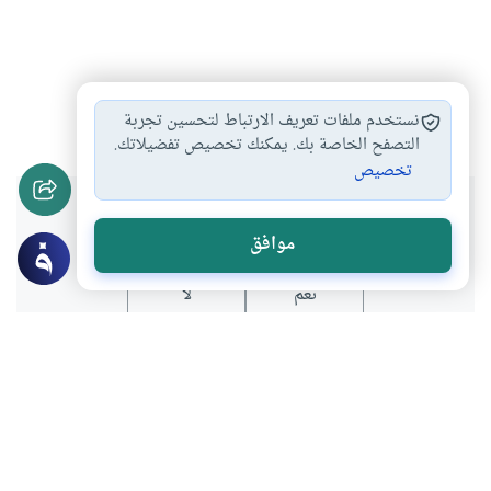
تفسير
#
نستخدم ملفات تعريف الارتباط لتحسين تجربة
التصفح الخاصة بك. يمكنك تخصيص تفضيلاتك.
تخصيص
هل انتفعت بهذا المحتوى؟
موافق
نعم
لا
موضوعات ذات صلة
العبادات
القرآن و الحديث