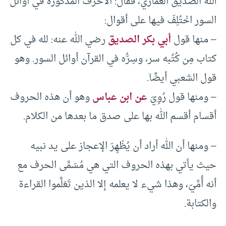
الله الصديق الغماري، فقال: الأحرف المذكورة في أوائل
السور اخْتُلِفَ فيها على أقوال:
– منها قول
أبي بكر الصديق
رضي الله عنه: لله في كل
كتاب مِن كُتُبه سر، وسِرُّه في القرآن أوائل السور. وهو
قول الشعبي أيضًا.
– ومنها قول رُوِيَ
عن ابن عباس
وهو أن هذه الحروف
أقسام أقسم الله بها على صدق ما بعدها من الكلام.
– ومنها أن الله أراد أن يُظْهِرَ الإعجاز على يد نبيه
حيث يأتي بهذه الحروف التي هي مُسَمَّى الحرف مع
أنه أُمِّيّ، وهذا شيء لا يعلمه إلا الذين تَعَلَّموا القراءة
والكتابة.