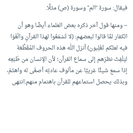
فيقال: سورة “الم” وسورة (ص) مثلًا.
– ومنها قول آخر ذكره بعض العلماء أيضًا وهو أن
الكفار لمَّا قالوا لبعضهم: (لا تَسْمَعُوا لهذا القرآنِ والْغَوْا
فيه لعلكم تَغْلِبون) أنزل الله هذه الحروف المُقَطَّعَة
ليَلْفِتَ نظرَهم إلى سماع القرآن؛ لأن الإنسان من طَبْعِه
إذا سمع شيئًا غريبًا عن مألوف عادتِه أصغَى له واهتَمّ،
وبذلك يحصل استماعهم للقرآن باهتمام منهم.انتهى