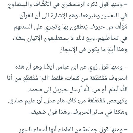
– ومنها قول ذكره الزمخشريّ في الكَشَّاف والبيضاويّ
في التفسير وغيرهما، وهو الإشارة إلى أن القرآن
مُؤَلَّف من حروف يَنطقون بها وتَجري على ألسنتهم
في تخاطبهم، ومع ذلك لا يستطيعون الإتيان بمثله،
وهذا أبلغ ما يكون في الإعجاز.
– ومنها قول رُوِيَ عن ابن عباس أيضًا وهو أن هذه
الحروف مُقْتَطَعَة من كلمات، فلفظ “الم” مُقْتَطَع من: أنا
الله أعلم. أو من: الله أرسل جبريل إلى محمد.
وكهيعص مُقْتَطَعَة من: كافٍ هادٍ عدل. أو: عليم صادق.
وهكذا في سائر الحروف. وهذا قول ضعيف.
– ومنها قول جماعة من العلماء أنها أسماء للسور