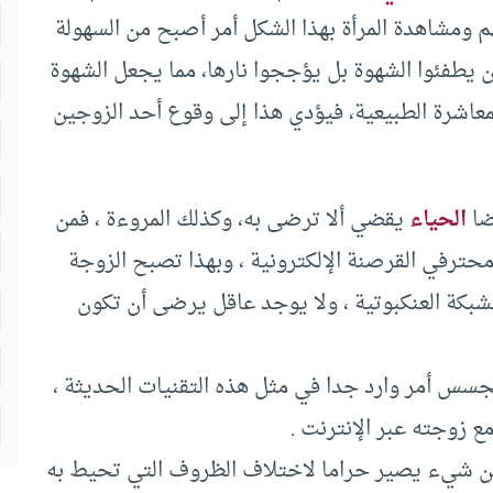
م ومشاهدة المرأة بهذا الشكل أمر أصبح من السهولة
لن يطفئوا الشهوة بل يؤججوا نارها، مما يجعل الشهوة
معاشرة الطبيعية، فيؤدي هذا إلى وقوع أحد الزوجين
يضا
الحياء
يقضي ألا ترضى به، وكذلك المروءة ، فمن
محترفي القرصنة الإلكترونية ، وبهذا تصبح الزوجة
لشبكة العنكبوتية ، ولا يوجد عاقل يرضى أن تكون
لتجسس أمر وارد جدا في مثل هذه التقنيات الحديثة ،
ع زوجته عبر الإنترنت .
بين شيء يصير حراما لاختلاف الظروف التي تحيط به