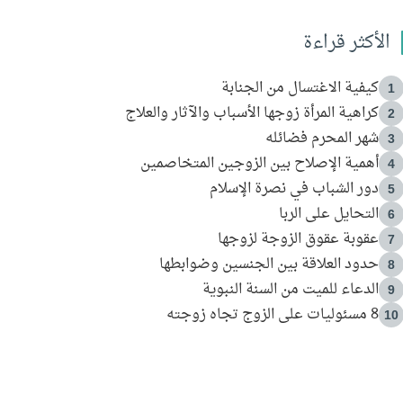
الأكثر قراءة
كيفية الاغتسال من الجنابة
1
كراهية المرأة زوجها الأسباب والآثار والعلاج
2
شهر المحرم فضائله
3
أهمية الإصلاح بين الزوجين المتخاصمين
4
دور الشباب في نصرة الإسلام
5
التحايل على الربا
6
عقوبة عقوق الزوجة لزوجها
7
حدود العلاقة بين الجنسين وضوابطها
8
الدعاء للميت من السنة النبوية
9
8 مسئوليات على الزوج تجاه زوجته
10