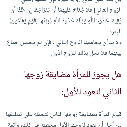
الزوج الثاني] فَلَا جُنَاحَ عَلَيْهِمَا أَنْ يَتَرَاجَعَا إِنْ ظَنَّا أَنْ
يُقِيمَا حُدُودَ اللَّهِ وَتِلْكَ حُدُودُ اللَّهِ يُبَيِّنُهَا لِقَوْمٍ يَعْلَمُونَ)
البقرة .
ولا بد أن يجامعها الزوج الثاني ، فإن لـم يحصل جماع
بينهما فلا تحل بذلك للزوج الأول .
هل يجوز للمرأة مضايقة زوجها
الثاني لتعود للأول:
قيام المرأة بمضايقة زوجها الثاني لتحمله على تطليقها
من أجل أن تعود لزوجها الأول مخطئة في ذلك، وآثمة