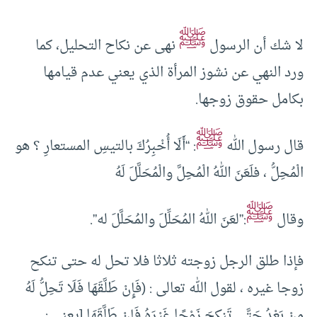
ﷺ
لا شك أن الرسول
نهى عن نكاح التحليل، كما
ورد النهي عن نشوز المرأة الذي يعني عدم قيامها
بكامل حقوق زوجها.
ﷺ
قال رسول الله
: “أَلَا أُخْبِرُكَ بالتيسِ المستعارِ ؟ هو
الْمُحِلُّ ، فلَعَنَ اللهُ الْمُحِلَّ والْمُحَلَّلَ لَهُ
ﷺ
وقال
:”لعَنَ اللهُ المُحَلِّلَ والمُحَلَّلَ له”.
فإذا طلق الرجل زوجته ثلاثا فلا تحل له حتى تنكح
زوجا غيره ، لقول الله تعالى : (فَإِنْ طَلَّقَهَا فَلَا تَحِلُّ لَهُ
مِنْ بَعْدُ حَتَّى تَنكِحَ زَوْجًا غَيْرَهُ فَإِنْ طَلَّقَهَا [يعني :