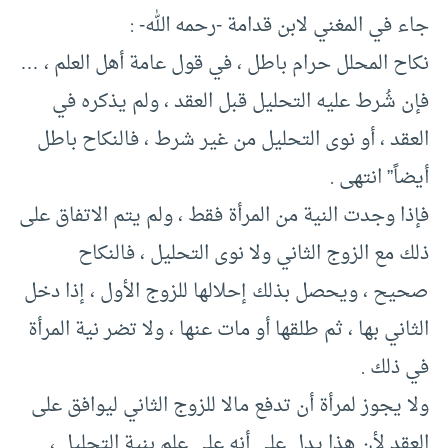
جاء في المغني لابن قدامة -رحمه الله- :
نكاح المحلل حرام باطل ، في قول عامة أهل العلم ، …
فإن شُرط عليه التحليل قبل العقد ، ولم يذكره في
العقد ، أو نوى التحليل من غير شرط ، فالنكاح باطل
أيضاً” انتهى .
فإذا وجدت النية من المرأة فقط ، ولم يتم الاتفاق على
ذلك مع الزوج الثاني ولا نوى التحليل ، فالنكاح
صحيح ، ويحصل بذلك إحلالها للزوج الأول ، إذا دخل
الثاني بها ، ثم طلقها أو مات عنها ، ولا تضر نية المرأة
في ذلك .
ولا يجوز لمرأة أن تدفع مالا للزوج الثاني ليوافق على
العقد لأن هذا يدل على أنه على علم بنية التحليل ،