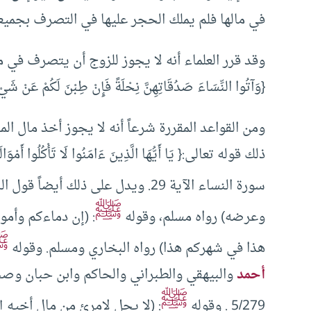
في مالها فلم يملك الحجر عليها في التصرف بجميعه…] المغ
وقد قرر العلماء أنه لا يجوز للزوج أن يتصرف في ما
{وَآتُوا النِّسَاءَ صَدُقَاتِهِنَّ نِحْلَةً فَإِنْ طِبْنَ لَكُمْ عَنْ شَيْء
ومن القواعد المقررة شرعاً أنه لا يجوز أخذ مال ال
ذلك قوله تعالى:{ يَا أَيُّهَا الَّذِينَ ءَامَنُوا لَا تَأْكُلُوا أَمْوَالَكُ
سورة النساء الآية 29. ويدل على ذلك أيضاً قول الرسول
ﷺ
وعرضه) رواه مسلم، وقوله
: (إن دماءكم وأم
ﷺ
هذا في شهركم هذا) رواه البخاري ومسلم. وقوله
أحمد
والبيهقي والطبراني والحاكم وابن حبان وصحح
ﷺ
5/279 . وقوله
: (لا يحل لامرئ من مال أخيه 