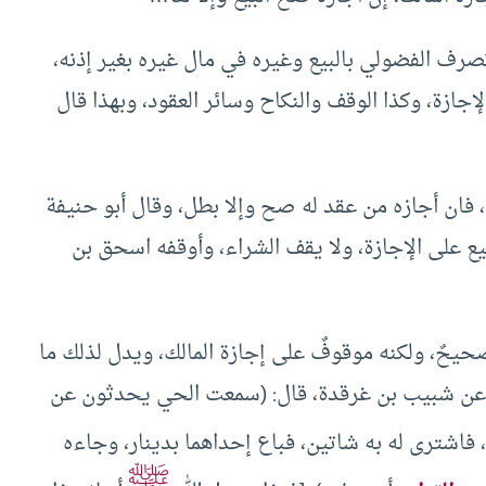
تصرف الفضولي بالبيع وغيره في مال غيره بغير إذنه،
إجازة، وكذا الوقف والنكاح وسائر العقود، وبهذا قال
، فان أجازه من عقد له صح وإلا بطل، وقال أبو حنيفة
يع على الإجازة، ولا يقف الشراء، وأوقفه اسحق بن
حيحٌ، ولكنه موقوفٌ على إجازة المالك، ويدل لذلك ما
ده عن شبيب بن غرقدة، قال: (سمعت الحي يحدثون عن
، فاشترى له به شاتين، فباع إحداهما بدينار، وجاءه
ﷺ