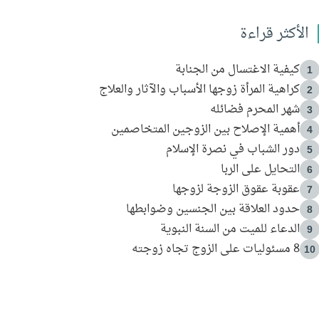
الأكثر قراءة
كيفية الاغتسال من الجنابة
1
كراهية المرأة زوجها الأسباب والآثار والعلاج
2
شهر المحرم فضائله
3
أهمية الإصلاح بين الزوجين المتخاصمين
4
دور الشباب في نصرة الإسلام
5
التحايل على الربا
6
عقوبة عقوق الزوجة لزوجها
7
حدود العلاقة بين الجنسين وضوابطها
8
الدعاء للميت من السنة النبوية
9
8 مسئوليات على الزوج تجاه زوجته
10