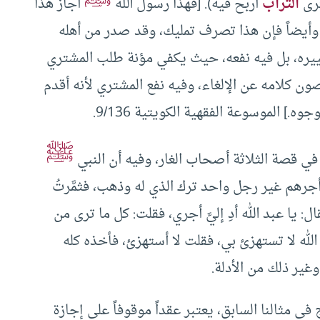
ترى
التراب
أربح فيه). [فهذا رسول الله
أجاز هذا
ه، وأيضاً فإن هذا تصرف تمليك، وقد صدر من أهله
خييره، بل فيه نفعه، حيث يكفي مؤنة طلب المشتري
لصون كلامه عن الإلغاء، وفيه نفع المشتري لأنه أقدم
.] الموسوعة الفقهية الكويتية 9/136.
ﷺ
ي قصة الثلاثة أصحاب الغار، وفيه أن النبي
أجرهم غير رجل واحد ترك الذي له وذهب، فثمَّرتُ
يا عبد الله أدِ إليَّ أجري، فقلت: كل ما ترى من
 الله لا تستهزئ بي، فقلت لا أستهزئ، فأخذه كله
وغير ذلك من الأدلة.
ي مثالنا السابق، يعتبر عقداً موقوفاً على إجازة