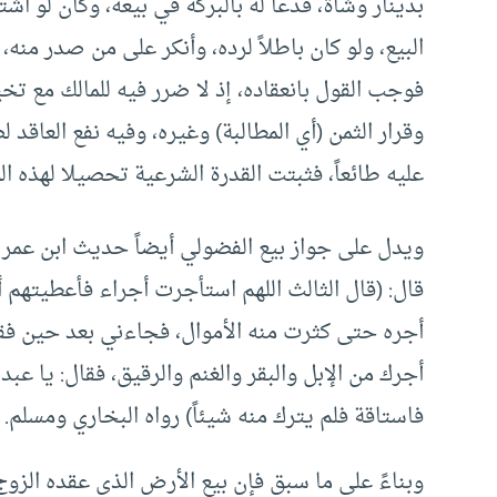
بدينار وشاة، فدعا له بالبركة في بيعه، وكان لو اش
البيع، ولو كان باطلاً لرده، وأنكر على من صدر من
فوجب القول بانعقاده، إذ لا ضرر فيه للمالك مع ت
وقرار الثمن (أي المطالبة) وغيره، وفيه نفع العاقد 
عليه طائعاً، فثبتت القدرة الشرعية تحصيلا لهذه الوجوه
ويدل على جواز بيع الفضولي أيضاً حديث ابن عمر ف
قال: (قال الثالث اللهم استأجرت أجراء فأعطيتهم 
أجره حتى كثرت منه الأموال، فجاءني بعد حين فقال: 
أجرك من الإبل والبقر والغنم والرقيق، فقال: يا عبد
فاستاقة فلم يترك منه شيئاً) رواه البخاري ومسلم. 
وبناءً على ما سبق فإن بيع الأرض الذي عقده الزوج ف