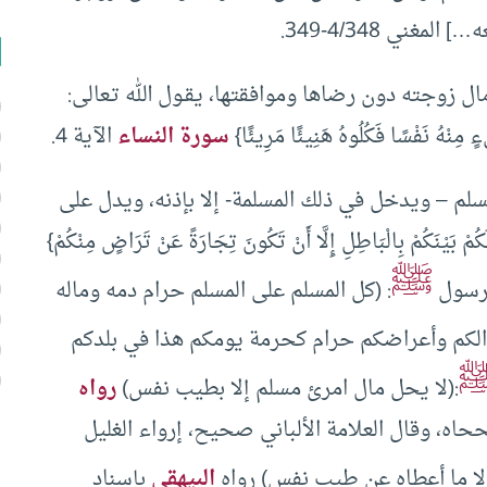
ني 4/348-349.
ل زوجته دون رضاها وموافقتها، يقـول الله تـعالى:
ٍ مِنْهُ نَفْسًا فَكُلُوهُ هَنِيئًا مَرِيئًا}
سورة النساء
الآية 4.
مسلم – ويدخل في ذلك المسلمة- إلا بإذنه، ويدل على
مْ بَيْنَكُمْ بِالْبَاطِلِ إِلَّا أَنْ تَكُونَ تِجَارَةً عَنْ تَرَاضٍ مِنْكُمْ}
ﷺ
: (كل المسلم على المسلم حرام دمه وماله
والكم وأعراضكم حرام كحرمة يومكم هذا في بلدكم
:(لا يحل مال امرئ مسلم إلا بطيب نفس)
رواه
اه، وقال العلامة الألباني صحيح، إرواء الغليل
إلا ما أعطاه عن طيب نفس) رواه
البيهقي
بإسناد