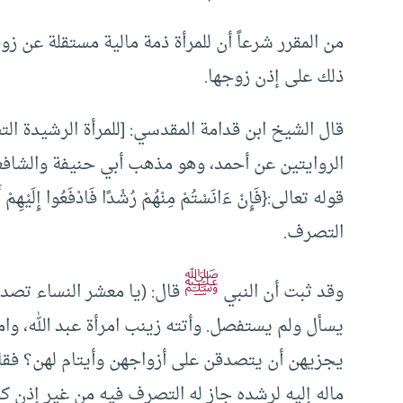
من المقرر شرعاً أن للمرأة ذمة مالية مستقلة عن ز
ذلك على إذن زوجها.
قال الشيخ ابن قدامة المقدسي: [للمرأة الرشيدة ال
الروايتين عن أحمد، وهو مذهب أبي حنيفة والشافعي 
قوله تعالى:{فَإِنْ ءَانَسْتُمْ مِنْهُمْ رُشْدًا فَادْفَعُوا 
التصرف.
ﷺ
وقد ثبت أن النبي
قال: (يا معشر النساء تصد
يسأل ولم يستفصل. وأتته زينب امرأة عبد الله، وا
يجزيهن أن يتصدقن على أزواجهن وأيتام لهن؟ فقا
ماله إليه لرشده جاز له التصرف فيه من غير إذن كا