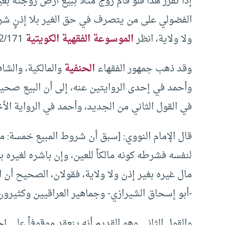
إذا تقرر هذا فلو قام زوج مثلا ببيع أرض زوجته بغي
الفضولي على من يتصرف في حق الغير بلا إذنٍ شرعي
ولا ولاية، انظر
الموسوعة الفقهية الكويتية
32/171.
وقد ذهب جمهور الفقهاء
الحنفية
والمالكية، والشا
وأحمد في إحدى الروايتين عنه، إلى أن البيع صحيح
في القول الثاني من الجديد، وأحمد في الرواية الأخ
قال الإمام النووي: [سبق أن شروط المبيع خمسة: منها
لنفسه فشرطه كونه مالكاً للعين، وإن باشره لغيره بو
مال غيره بغير إذن ولا ولاية، فقولان، الصحيح أن
-أبو إسحاق الشيرازي- وجماهير العراقيين وكثيرون
والقول الثاني وهو القديم أنه ينعقد موقوفاً على إج