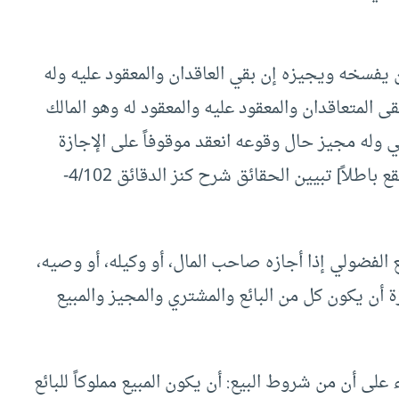
ن يفسخه ويجيزه إن بقي العاقدان والمعقود عليه وله
ى المتعاقدان والمعقود عليه والمعقود له وهو المالك
وله مجيز حال وقوعه انعقد موقوفاً على الإجازة
عندنا وإن لم يكن له مجيز حالة العقد لا يتوقف ويقع باطلاً] تبيين الحقائق شرح كنز الدقائق 4/102-
العدلية: [بيع الفضولي إذا أجازه صاحب المال، أو وكيله، أو وصيه،
ة أن يكون كل من البائع والمشتري والمجيز والمبيع
على أن من شروط البيع: أن يكون المبيع مملوكاً للبائع