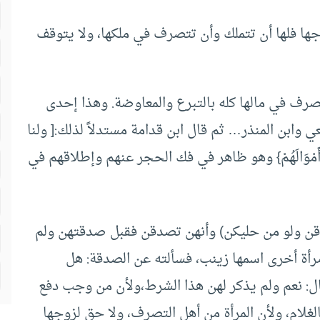
وجها فلها أن تتملك وأن تتصرف في ملكها، ولا يتوقف
تصرف في مالها كله بالتبرع والمعاوضة. وهذا إحدى
وابن المنذر… ثم قال ابن قدامة مستدلاً لذلك:[ ولنا
إِلَيْهِمْ أَمْوَالَهُمْ} وهو ظاهر في فك الحجر عنهم وإطلاقهم في
قن ولو من حليكن) وأنهن تصدقن فقبل صدقتهن ولم
مرأة أخرى اسمها زينب، فسألته عن الصدقة: هل
ل: نعم ولم يذكر لهن هذا الشرط،ولأن من وجب دفع
لغلام، ولأن المرأة من أهل التصرف، ولا حق لزوجها