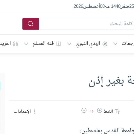
25
صَفَر
1448 هـ
-
08
أغسطس
2026
جمات
الهدي النبوي
فقه المسلم
المزيد
 بغير إذن
زيادة حجم الخط
تقليل حجم الخط
الخط
الإعدادات
16
جامعة القدس بفلسطين: