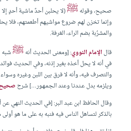
ﷺ
صحيح، وقوله
(لا يحلبن أحدٌ ماشية أحدٍ إلا
وإنما تخزن لهم ضروع مواشيهم أطعمتهم، فلا يحلبن 
والمشرُبة بضم الراء، الغرفة.
ﷺ
قال
الإمام النووي
: [ومعنى الحديث أنه
شبه ال
في أنه لا يحل أخذه بغير إذنه، وفي الحديث فوائد 
والتصرف فيه، وأنه لا فرق بين اللبن وغيره وسواء
ويلزمه بدل عـنـدنـا وعند الـجـمـهـور…] شرح
صحيح 
وقال الحافظ ابن عبد البر: [في الحديث النهي عن أن
بالذكر لتساهل الناس فيه فنبه به على ما هو أولى 