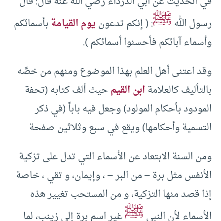
في الحديث عن أبي الدرداء رضي الله عنه قال: قال
ﷺ
رسول الله
: ( إنكم تدعون
يوم القيامة
بأسمائكم
وأسماء آبائكم فأحسنوا أسمائكم ).
وقد اعتنى أهل العلم بهذا الموضوع ومنهم من خصَّه
بالتأليف كالعلامة
ابن القيم
حيث ألف كتابه (تحفة
المودود بأحكام المولود) وجعل فيه باباً (في ذكر
التسمية وأحكامها) ويقع في سبع وثلاثين صفحة
‏ومن السنة الابتعاد عن الأسماء التي تدل على تزكية
الأنفس مثل برة – من البر – ، وإيمان، و تقي ، خاصة
إذا قصد منها التزكية، و من المستحب تغيير هذه
ﷺ
الأسماء لأن النبي
غير اسم برة إلى زينب، لما