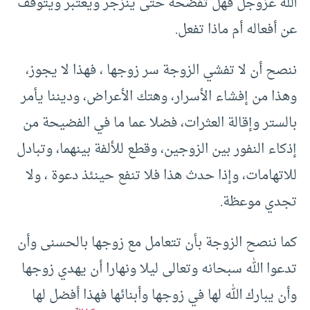
الله عزوجل فهل تفضحه حتى ينزجر ويعتبر ويتوقف
عن أفعاله أم ماذا تفعل.
ننصح أن لا تفشي الزوجة سر زوجها ، فهذا لا يجوز،
وهذا من إفشاء الأسرار، وهتك الأعراض، وديننا يأمر
بالستر وإقالة العثرات، فضلا عما ما في الفضيحة من
إذكاء النفور بين الزوجين، وقطع للألفة بينهما، وتبادل
للاتهامات، وإذا حدث هذا فلا تنفع حينئذ دعوة ، ولا
تجدي موعظة.
كما ننصح الزوجة بأن تتعامل مع زوجها بالحسنى وأن
تدعوا الله سبحانه وتعالى ليلا ونهارا أن يهدي زوجها
وأن يبارك الله لها في زوجها وأبنائها فهذا أفضل لها