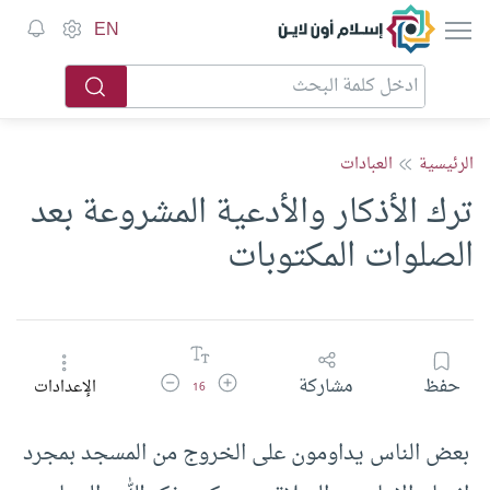
إسلام أون لاين
EN
الرئيسية
العبادات
ترك الأذكار والأدعية المشروعة بعد
الصلوات المكتوبات
زيادة حجم الخط
تقليل حجم الخط
حفظ
مشاركة
الإعدادات
16
بعض الناس يداومون على الخروج من المسجد بمجرد