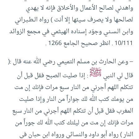
واهدني لصالح الأعمال والأخلاق فإنه لا يهدي
لصالحها ولا يصرف سيئها إلا أنت ) رواه الــطـبـراني
وابـن الـســنـي وجوّد إسناده الهيثمي في مجمع الزوائد
10/111 . انظر صحيح الجامع 1266 .
– وعن الحارث بن مسلم التميمي رضي الله عنه قال :(
ﷺ
قال لي النبي
: إذا صليت الصبح فقل قبل أن
تتكلم اللهم أجرني من النار سبع مرات فإنك إن مت
من يومك كتب الله لك جواراً من النار وإذا صليت
المغرب فقل قبل أن تتكلم اللهم أجرني من النار سبع
مرات فإنك إن مت من ليلتك كتب الله لك جوراً من
النار ) رواه أبو داود والنسائي ورواه ابن حبان في