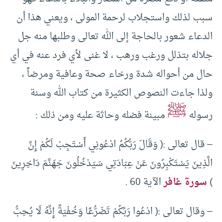
سبب لذلك واستجلاب لرحمة المولى ، ويعني هذا أن
الدعاء شعور بالحاجة إلى الله تعالى وطلبها منه جل
جلاله بتذلل ورغب ورهب ، لا غنى لأي فرد عنه في أي
حال من أحواله شدة ورخاء صحة وعافية ومرضاً ،
ولذا جاءت النصوص الكثيرة من كتاب الله وسنة
ﷺ
رسوله
مبينة فضله وحاثة عليه ومن ذلك :
– قال تعالى :( وَقَالَ رَبُّكُمُ ادْعُونِي أَسْتَجِبْ لَكُمْ إِنَّ
الَّذِينَ يَسْتَكْبِرُونَ عَنْ عِبَادَتِي سَيَدْخُلُونَ جَهَنَّمَ دَاخِرِينَ
)
سورة غافر
الآية 60 .
– وقال تعالى :( ادْعُوا رَبَّكُمْ تَضَرُّعًا وَخُفْيَةً إِنَّهُ لَا يُحِبُّ