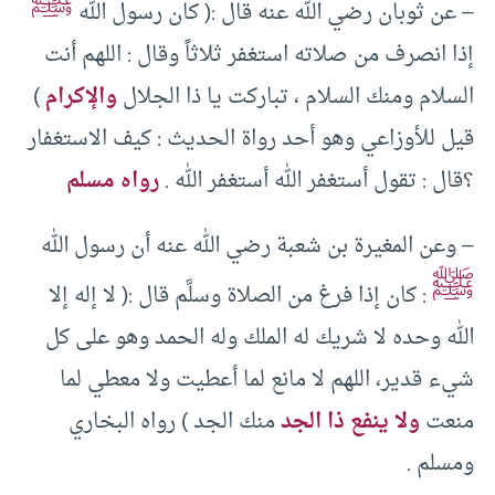
ﷺ
– عن ثوبان رضي الله عنه قال :( كان رسول الله
إذا انصرف من صلاته استغفر ثلاثاً وقال : اللهم أنت
السلام ومنك السلام ، تباركت يا ذا الجلال
والإكرام
)
قيل للأوزاعي وهو أحد رواة الحديث : كيف الاستغفار
؟قال : تقول أستغفر الله أستغفر الله .
رواه مسلم
– وعن المغيرة بن شعبة رضي الله عنه أن رسول الله
ﷺ
: كان إذا فرغ من الصلاة وسلَّم قال :( لا إله إلا
الله وحده لا شريك له الملك وله الحمد وهو على كل
شيء قدير، اللهم لا مانع لما أعطيت ولا معطي لما
منعت
ولا ينفع ذا الجد
منك الجد ) رواه البخاري
ومسلم .