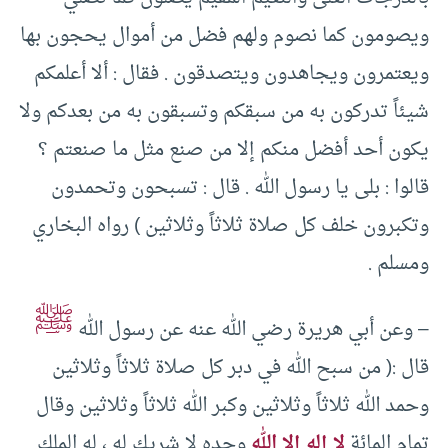
ويصومون كما نصوم ولهم فضل من أموال يحجون بها
ويعتمرون ويجاهدون ويتصدقون . فقال : ألا أعلمكم
شيئاً تدركون به من سبقكم وتسبقون به من بعدكم ولا
يكون أحد أفضل منكم إلا من صنع مثل ما صنعتم ؟
قالوا : بلى يا رسول الله . قال : تسبحون وتحمدون
وتكبرون خلف كل صلاة ثلاثاً وثلاثين ) رواه البخاري
ومسلم .
ﷺ
– وعن أبي هريرة رضي الله عنه عن رسول الله
قال :( من سبح الله في دبر كل صلاة ثلاثاً وثلاثين
وحمد الله ثلاثاً وثلاثين وكبر الله ثلاثاً وثلاثين وقال
تمام المائة
لا إله إلا الله
وحده لا شريك له ، له الملك