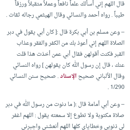
قال اللهم إني أسألك علماً نافعاً وعملاً متقبلاً ورزقاً
طيباً . رواه أحمد والنسائي وقال الهيثمي رجاله ثقات .
– وعن مسلم بن أبي بكرة قال :[ كان أبي يقول في دبر
الصلاة اللهم إني أعوذ بك من الكفر والفقر وعذاب
القبر فكنت أقولهن فقال أبي عمن أخذت هذا قلت
عنك ، قال إن رسول الله كان يقولهن ] رواه النسائي
وقال الألباني صحيح
الإسناد
. صحيح سنن النسائي
1/290 .
– وعن أبي أمامة قال :( ما دنوت من رسول الله في دبر
صلاة مكتوبة ولا تطوع إلا سمعته يقول : اللهم اغفر
لي ذنوبي وخطاياي كلها اللهم أنعشني واجبرني