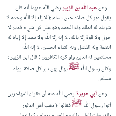
– وعن
عبد الله بن الزبير
رضي الله عنهما أنه كان
يقول دبر كل صلاة حين يسلم :( لا إله إلا الله وحده لا
شريك له الملك وله الحمد وهو على كل شيء قدير لا
حول ولا قوة إلا بالله، لا إله إلا الله ولا نعبد إلا إياه له
النعمة وله الفضل وله الثناء الحسن، لا إله الله
مخلصين له الدين ولو كره الكافرون ) قال ابن الزبير :
ﷺ
وكان رسول الله
يهلل بهن دبر كل صلاة .رواه
مسلم .
– وعن
أبي هريرة
رضي الله عنه أن فقراء المهاجرين
ﷺ
أتوا رسول الله
فقالوا :( ذهب أهل الدثور
بالدرجات العلى والنعيم المقيم يصلون كما نصلي