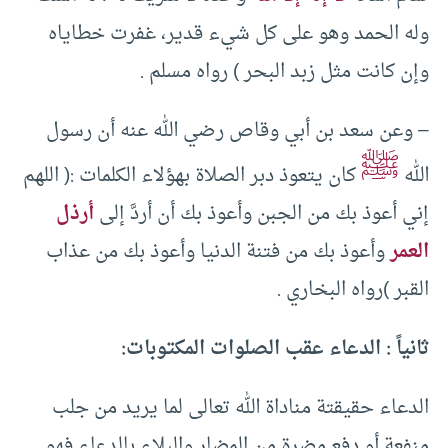
وله الحمد وهو على كل شيء قدير، غفرت خطاياه
وإن كانت مثل زبد البحر ) رواه مسلم .
– وعن سعد بن أبي وقاص رضي الله عنه أن رسول
ﷺ
الله
كان يتعوذ دبر الصلاة بهؤلاء الكلمات :( اللهم
إني أعوذ بك من الجبن وأعوذ بك أن أردَّ إلى
أرذل
العمر
وأعوذ بك من فتنة الدنيا وأعوذ بك من عذاب
القبر )رواه البخاري .
ثانياً : الدعاء عقب الصلوات المكتوبات:
الدعاء حقيقتة مناداة الله تعالى لما يريد من جلب
منفعة أو دفع مضرة من المضار والبلاء بالدعاء فهو