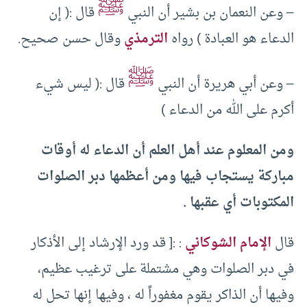
ﷺ
– وعن النعمان بن بشير أن النبي
قال :( إن
الدعاء هو العبادة ) رواه
الترمذي
وقال حسن صحيح.
ﷺ
– وعن أبي هريرة أن النبي
قال :( ليس شيء
أكرم على الله من الدعاء )
ومن المعلوم عند أهل العلم أن الدعاء له أوقات
مباركة يستجاب فيها ومن أعظمها دبر الصلوات
المكتوبات أي عقبها .
قال
الإمام الشوكاني
: :[ قد ورد الإرشاد إلى الأذكار
في دبر الصلوات وهي مشتملة على ترغيب عظيم،
وفيها أن الذاكر يقوم مغفوراً له ، وفيها إنها تحل له