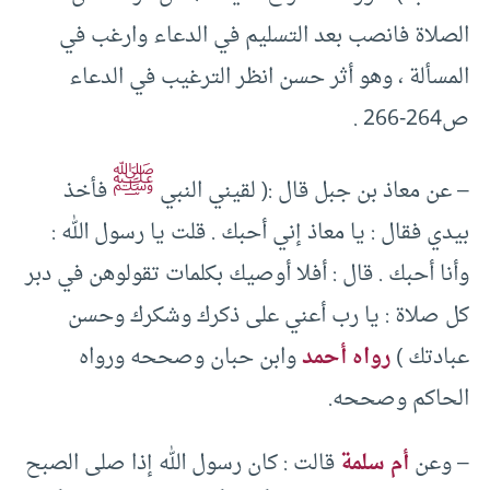
الصلاة فانصب بعد التسليم في الدعاء وارغب في
المسألة ، وهو أثر حسن انظر الترغيب في الدعاء
ص264-266 .
ﷺ
– عن معاذ بن جبل قال :( لقيني النبي
فأخذ
بيدي فقال : يا معاذ إني أحبك . قلت يا رسول الله :
وأنا أحبك . قال : أفلا أوصيك بكلمات تقولوهن في دبر
كل صلاة : يا رب أعني على ذكرك وشكرك وحسن
عبادتك )
رواه أحمد
وابن حبان وصححه ورواه
الحاكم وصححه.
– وعن
أم سلمة
قالت : كان رسول الله إذا صلى الصبح