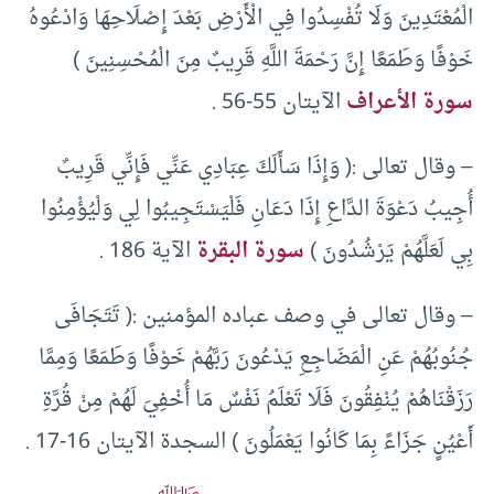
الْمُعْتَدِينَ وَلَا تُفْسِدُوا فِي الْأَرْضِ بَعْدَ إِصْلَاحِهَا وَادْعُوهُ
خَوْفًا وَطَمَعًا إِنَّ رَحْمَةَ اللَّهِ قَرِيبٌ مِنَ الْمُحْسِنِينَ )
سورة الأعراف
الآيتان 55-56 .
– وقال تعالى :( وَإِذَا سَأَلَكَ عِبَادِي عَنِّي فَإِنِّي قَرِيبٌ
أُجِيبُ دَعْوَةَ الدَّاعِ إِذَا دَعَانِ فَلْيَسْتَجِيبُوا لِي وَلْيُؤْمِنُوا
بِي لَعَلَّهُمْ يَرْشُدُونَ )
سورة البقرة
الآية 186 .
– وقال تعالى في وصف عباده المؤمنين :( تَتَجَافَى
جُنُوبُهُمْ عَنِ الْمَضَاجِعِ يَدْعُونَ رَبَّهُمْ خَوْفًا وَطَمَعًا وَمِمَّا
رَزَقْنَاهُمْ يُنْفِقُونَ فَلَا تَعْلَمُ نَفْسٌ مَا أُخْفِيَ لَهُمْ مِنْ قُرَّةِ
أَعْيُنٍ جَزَاءً بِمَا كَانُوا يَعْمَلُونَ ) السجدة الآيتان 16-17 .