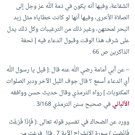
الشفاعة، وفيها أنه يكون في ذمة الله عز وجل إلى
الصلاة الأخرى، وفيها أنها لو كانت خطاياه مثل زبد
البحر لمحتهن، وغير ذلك من الترغيبات وكل ذلك يدل
على شرف هذا الوقت وقبول الدعاء فيه ] تحفة
الذاكرين ص 66 .
– عن أبي أمامة رضي الله عنه قال :[ قيل يا رسول الله
أي الدعاء أسمع ؟ قال جوف الليل الآخر ودبر الصلوات
المكتوبات ] رواه الترمذي وقال حديث حسن ووافقه
الألباني
في صحيح سنن الترمذي 3/168 .
وورد عن الضحاك في تفسير قوله تعالى :( فَإِذَا فَرَغْتَ
فَانْصَبْ ) سورة الانشراح الآية 7 . قال فرغت من