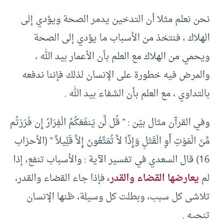
نحن نعلم مثلا أن التدخين يدمر الصحة ويؤدي إلى
الهلاك ، فنتخذ من الأسباب ما يؤدي إلى الصحة
ويحمي من الهلاك مع العلم بأن الأعمار بيد الله ،
والمرض فيه خطورة على الإنسان لذلك فإننا ندفعه
بالتداوي ، مع العلم بأن الشفاء بيد الله .
وفي القرآن مثال بيّن : ” قُل لَّن يَنفَعَكُمُ الْفِرَارُ إِن فَرَرْتُم
مِّنَ الْمَوْتِ أَوِ الْقَتْلِ وَإِذًا لاَّ تُمَتَّعُونَ إِلاَّ قَلِيلاً ” (الأحزاب
16) قال السعدي في تفسير الآية : والأسباب تنفع، إذا
لم
يعارضها القضاء والقدر،
فإذا جاء القضاء والقدر،
تلاشى كل سبب، وبطلت كل وسيلة، ظنها الإنسان
تنجيه .