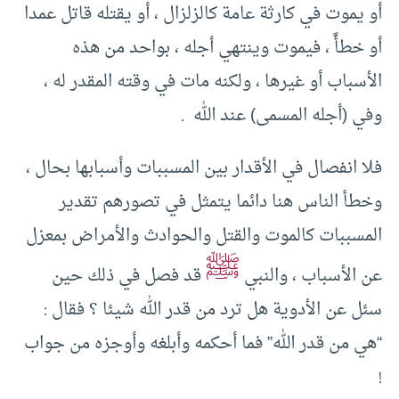
أو يموت في كارثة عامة كالزلزال ، أو يقتله قاتل عمدا
أو خطأً ، فيموت وينتهي أجله ، بواحد من هذه
الأسباب أو غيرها ، ولكنه مات في وقته المقدر له ،
وفي (أجله المسمى) عند الله .
فلا انفصال في الأقدار بين المسببات وأسبابها بحال ،
وخطأ الناس هنا دائما يتمثل في تصورهم تقدير
المسببات كالموت والقتل والحوادث والأمراض بمعزل
ﷺ
عن الأسباب ، والنبي
قد فصل في ذلك حين
سئل عن الأدوية هل ترد من قدر الله شيئا ؟ فقال :
“هي من قدر الله” فما أحكمه وأبلغه وأوجزه من جواب
!