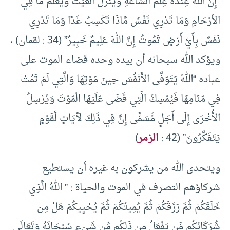
“إِنَّ اللهَ عِنْدَهُ عِلْمُ السَّاعَةِ وَيُنَزِّلُ الْغَيْثَ وَيَعْلَمُ مَا فِي
الأرْحَامِ وَمَا تَدْرِي نَفْسٌ مَّاذَا تَكْسِبُ غَدًا وَمَا تَدْرِي
نَفْسٌ بِأَيِّ أَرْضٍ تَمُوتُ إِنَّ اللهَ عَلِيمٌ خَبِيرٌ” (34 : لقمان) ،
ويؤكد الله سبحانه أن بيده وحده قضاء الموت على
عباده “اللهُ يَتَوَفَّى الأَنْفُسَ حِينَ مَوْتِهَا وَالَّتِي لَمْ تَمُتْ
فِي مَنَامِهَا فَيُمْسِكُ الَّتِي قَضَى عَلَيْهَا الْمَوْتَ وَيُرْسِلُ
الأُخْرَى إِلَى أَجَلٍ مُّسَمًّى إِنَّ فِي ذَلِكَ لآَيَاتٍ لِّقَوْمٍ
يَتَفَكَّرُونَ” (42 :
الزمر
)
ويتحدى الله من يشركون به غيره أن يستطيع
شركاؤهم التصرف في الموت والحياة : ” اللهُ الَّذِي
خَلَقَكُمْ ثُمَّ رَزَقَكُمْ ثُمَّ يُمِيتُكُمْ ثُمَّ يُحْيِيكُمْ هَلْ مِن
شُرَكَائِكُم مَّن يَفْعَلُ مِن ذَلِكُم مِّن شَيْءٍ سُبْحَانَهُ وَتَعَالَى