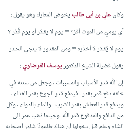
وكان
علي بن أبي طالب
يخوض المعارك وهو يقول :
أي يوميّ من الموت أفرّ؟ ** يـوم لا يقـدّر أو يوم قُدِّر ؟
يـوم لا يُقـدّر لا أحْذَره ** ومن المقدور لا ينجي الحـذر
يقول فضيلة الشيخ الدكتور
يوسف القرضاوي
:
إن الله قدر الأسباب والمسببات ، وجعل من سننه في
خلقه دفع قدر بقدر ، فيدفع قدر الجوع بقدر الغذاء ،
ويدفع قدر العطش بقدر الشرب ، والداء بالدواء ، وكل
من الدافع والمدفوع قدر الله ،وحينما ذهب عمر إلى
الشام وعلم قبل دخولها أن هناك طاعونًا شاور أصحابه