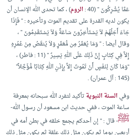
عَمَّا يُشْرِكُونَ ” (40 :
الروم
) ، كما تحدى الله الإنسان أن
يكون لديه القدرة على تقديم الموت وتأخيره : ” فَإِذَا
جَاءَ أَجَلُهُمْ لاَ يَسْتَأْخِرُونَ سَاعَةً وَلاَ يَسْتَقْدِمُونَ ” ،
وقال أيضا : ” وَمَا يُعَمَّرُ مِن مُّعَمَّرٍ وَلاَ يُنقَصُ مِنْ عُمُرِهِ
إِلاَّ فِي كِتَابٍ إِنَّ ذَلِكَ عَلَى اللهِ يَسِيرٌ ” (11 : فاطر) ،
“وَمَا كَانَ لِنَفْسٍ أَنْ تَمُوتَ إِلاَّ بِإِذْنِ اللهِ كِتَابًا مُّؤَجَّلاً”
(145 : آل عمران) .
وفي
السنة النبوية
تأكيد لتفرد الله سبحانه بمعرفة
ساعة الموت ، ففي حديث ابن مسعود أن رسول الله-
ﷺ
- قال : ” إن أحدكم يجمع خلقه في بطن أمه في
أربعين يوما ثم يكون مثل ذلك علقة ثم يكون مثل ذلك