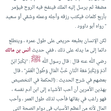
مضغة ثم يرسل إليه الملك فينفخ فيه الروح فيؤمر
بأربع كلمات فيكتب رزقه وأجله وعمله وشقي أو سعيد
” رواه أبو داوود .
لكن الإنسان بطبعه حريص على طول عمره ، ويتطلع
دائما إلى ما يدله على ذلك ، ففي حديث
أنس بن مالك
ﷺ
رضي الله عنه قال : قال رسول الله
: “يَكْبَرُ ابْنُ
آدَمَ وَيَكْبَرُ مَعَهُ اثْنَانِ حُبُّ الْمَالِ وَطُولُ الْعُمُرِ” ، قال
بعضهم في شرح الحديث : (الحكمة في التخصيص
بهذين الأمرين أن أحب الأشياء إلى ابن آدم نفسه ،
فهو راغب في بقائها فأحب لذلك طول العمر ، وأحب
المال لأنه من أعظم الأسباب في دوام الصحة التي