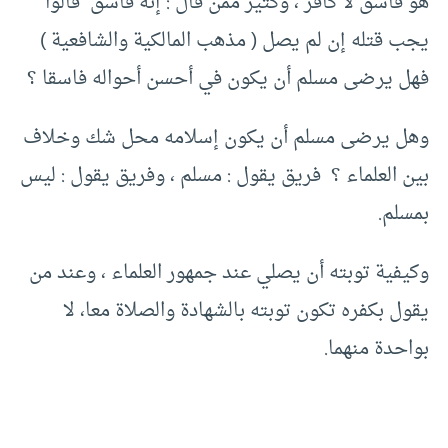
هو فاسق لا كافر ، وكثير ممن قال : إنه فاسق قالوا
يجب قتله إن لم يصل ( مذهب المالكية والشافعية )
فهل يرضى مسلم أن يكون في أحسن أحواله فاسقا ؟
وهل يرضى مسلم أن يكون إسلامه محل شك وخلاف
بين العلماء ؟ فريق يقول : مسلم ، وفريق يقول : ليس
بمسلم.
وكيفية توبته أن يصلي عند جمهور العلماء ، وعند من
يقول بكفره تكون توبته بالشهادة والصلاة معا، لا
بواحدة منهما.