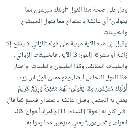
ودل على صحة هذا القول “أولئك مبرءون مما
يقولون” أي عائشة وصفوان مما يقول الخبيثون
والخبيثات.
وقيل: إن هذه الآية مبنية على قوله “الزاني لا ينكح إلا
زانية أو مشركة [النور: 3] الآية; فالخبيثات الزواني,
والطيبات العفائف, وكذا الطيبون والطيبات. واختار
هذا القول النحاس أيضا, وهو معنى قول ابن زيد. ‏
‏أُوْلَئِكَ مُبَرَّءُونَ مِمَّا يَقُولُونَ لَهُمْ مَغْفِرَةٌ وَرِزْقٌ كَرِيمٌ
‏‏يعني به الجنس. وقيل: عائشة وصفوان فجمع كما قال:
“فإن كان له إخوة” [النساء: 11] والمراد أخوان; قاله
الفراء. و “مبرءون” يعني منزهين ممـا رموا به.