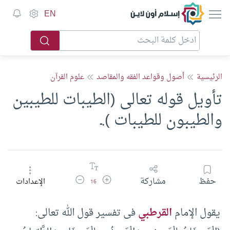
إسلام أون لاين
EN
الرئيسية
أصول وقواعد الفقه والمقاصد
علوم القرآن
تأويل قوله تعالى (الطيبات للطيبين
والطيبون للطيبات ).ـ
زيادة حجم الخط
تقليل حجم الخط
حفظ
مشاركة
الإعدادات
16
يقول الإمام
القرطبي
فى تفسير قول الله تعالى: