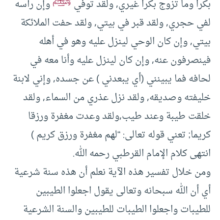
ﷺ
بكرا وما تزوج بكرا غيري, ولقد توفي
وإن رأسه
لفي حجري, ولقد قبر في بيتي, ولقد حفت الملائكة
بيتي, وإن كان الوحي لينزل عليه وهو في أهله
فينصرفون عنه, وإن كان لينزل عليه وأنا معه في
لحافه فما يبينني (أي يبعدني ) عن جسده, وإني لابنة
خليفته وصديقه, ولقد نزل عذري من السماء, ولقد
خلقت طيبة وعند طيب,ولقد وعدت مغفرة ورزقا
كريما; تعني قوله تعالى: “لهم مغفرة ورزق كريم )
انتهى كلام الإمام القرطبي رحمه الله.
ومن خلال تفسير هذه الآية نعلم أن هذه سنة شرعية
أي أن الله سبحانه وتعالى يقول اجعلوا الطيبين
للطيبات واجعلوا الطيبات للطيبين والسنة الشرعية