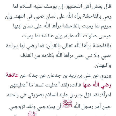
قال بعض أهل التحقيق: إن يوسف عليه السلام لما
رمي بالفاحشة برأه الله على لسان صبي في المهد, وإن
مريم لما رميت بالفاحشة برأها الله على لسان ابنها
عيسى صلوات الله عليه, وإن عائشة لما رميت
بالفاحشة برأها الله تعالى بالقرآن; فما رضي لها ببراءة
صبي ولا نبي حتى برأها الله بكلامه من القذف
والبهتان.
وروي عن علي بن زيد بن جدعان عن جدته عن
عائشة
رضي الله عنها
قالت: (لقد أعطيت تسعا ما أعطيتهن
امرأة: لقد نزل جبريل عليه السلام بصورتي في راحته
ﷺ
حين أمر رسول الله
أن يتزوجني ولقد تزوجني