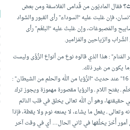
فقال الماديّون من قُدامى الفلاسفة ومن بعض
إنسان، فإن غلبت عليه “السوداء” رأى القبور والسَّواد
ابيح والمَصبوغات، وإن غلبتْ عليه “البلغَم” رأى
الشّراب والرّياحين والمَزامير.
مَنام” : هذا الذي قالوه نوع من أنواع الرُّؤَى وليست
ا يكون من غير ذلك.
ويقول النووي في شرحه لصحيح مسلم “ج 15 ص 16” عند حديث “الرُّؤيا من الله والحلم من الشيطان” :
 حَلَم ـ بفتح اللام ـ والرؤيا مقصورة مهموزة ويجوز ترك
في حقيقتها، وهو أن الله تعالى يخلق في قلب النائم
 وتعالى ـ يفعل ما يشاء، لا يمنعه نوم ولا يقظة، فإذا
ى أمور أُخَرَ يخلُقها في ثاني الحال… أي في وقت آخر