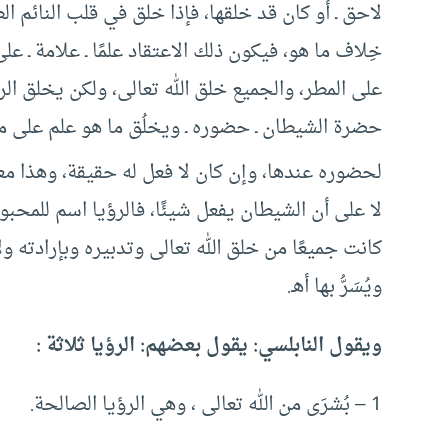
لاحق ـ أو كان قد خلقها، فإذا خلق في قلب النائم ال
خِلاف ما هو، فيكون ذلك الاعتقاد علمًا ـ علامة ـ على
على المطر، والجميع خلق الله تعالى، ولكن يخلق الرؤ
حضرة الشيطان ـ حضوره ـ ويخلُق ما هو علم على ما
لحضوره عندها، وإن كان لا فعل له حقيقة، وهذا مع
لا على أن الشيطان يفعل شيئًا، فالرؤيا اسم للمحب
كانت جميعًا من خلق الله تعالى وتدبيره وبإرادته و
ويُسَرُّ بها أهـ.
ويقول النابلسي: يقول بعضهم: الرؤيا ثلاثة :
1 – بُشرَى من الله تعالى ، وهي الرؤيا الصالحة.