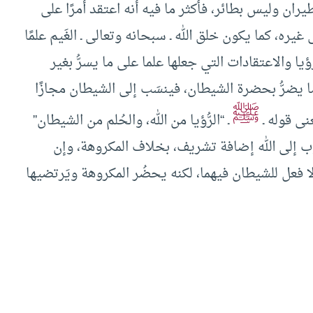
طيران وليس بطائر، فأكثر ما فيه أنه اعتقد أمرًا على
 غيره، كما يكون خلق الله ـ سبحانه وتعالى ـ الغَيم علمًا
يا والاعتقادات التي جعلها علما على ما يسرُّ بغير
 يضرُّ بحضرة الشيطان، فينسَب إلى الشيطان مجازًا
ﷺ
نى قوله ـ
ـ “الرُّؤيا من الله، والحُلم من الشيطان”
وب إلى الله إضافة تشريف، بخلاف المكروهة، وإن
لا فعل للشيطان فيهما، لكنه يحضُر المكروهة ويَرتضيها