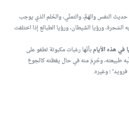
يث النفس والهَمِّ، والتمنِّي، والحُلم الذي يوجب
 السّحرة، ورؤيا الشيطان، ورؤيا الطبائع إذا اختلفت
ا في هذه الأيام
بأنّها رغبات مكبوتة تطفو على
به طبيعته، وحُرِمَ منه في حال يقظته كالجوع
فرويد” ! وغيره.