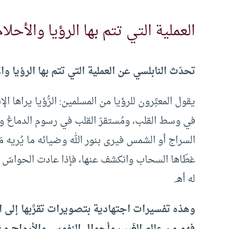
العملية التي تتم بها الرؤيا والأحلام
تحدّث النابلسي عن العملية التي تتم بها الرؤيا وا
يقول المعبِّرون للرؤيا من المسلمين: الرُّؤيا يراها ا
في وسط القلب، ومُستقرّ القلب في رسوم الدماغ والر
السراج أو الشمس فيرى بنور الله وضيائه ما يُريه م
غطّاها السحاب وانكشف عنها، فإذا عادت الحواسّ باست
له أهـ.
وهذه تفسيرات اجتهادية بتصويرات تقرِّبها إلى الف
فهو من عالم الغَيب وأحوال النفوس والأرواح وعَل