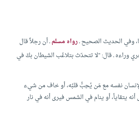
ها، وفي الحديث الصحيح ـ
رواه مسلم
ـ أن رجلاً قال
 أجري وراءه ـ قال: “لا تتحدّث بتلاعُب الشيطان بكَ في
إنسان نفسه مع مَن يُحِبُّ قلبُه، أو خاف من شيء
رى أنه يتقايأ، أو ينام في الشمس فيرى أنه في نار