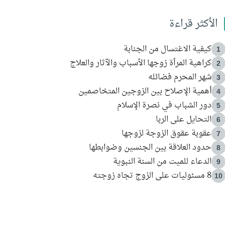
الأكثر قراءة
كيفية الاغتسال من الجنابة
1
كراهية المرأة زوجها الأسباب والآثار والعلاج
2
شهر المحرم فضائله
3
أهمية الإصلاح بين الزوجين المتخاصمين
4
دور الشباب في نصرة الإسلام
5
التحايل على الربا
6
عقوبة عقوق الزوجة لزوجها
7
حدود العلاقة بين الجنسين وضوابطها
8
الدعاء للميت من السنة النبوية
9
8 مسئوليات على الزوج تجاه زوجته
10