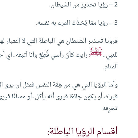
2 – رؤيا تحذير من الشيطان.
3 – رؤيا ممّا يُحَدِّث المرء به نفسه.
فرؤيا تحذير الشيطان هي الباطلة التي لا اعتبار ل
ﷺ
للنبي ـ
: رأيت كأنّ رأسي قُطِعَ وأنا أتبعه ـ أي
المنام
وأما الرؤيا التي هي من هِمّة النفس فمثل أن يرى ال
فيراه، أو يكون جائعًا فيرى أنه يأكل، أو ممتلئًا في
تحرِقه.
أقسام الرؤيا الباطلة: