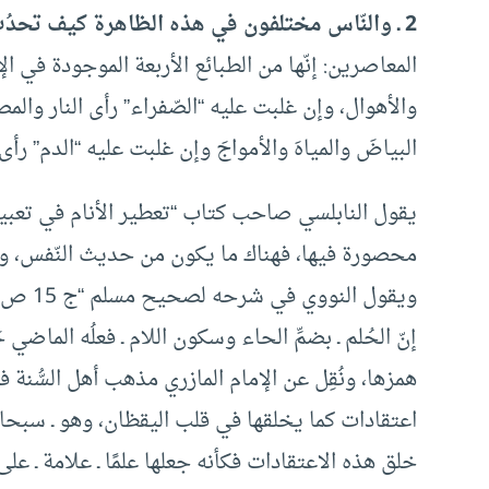
2 ـ والنّاس مختلفون في هذه الظاهرة كيف تحدُث؟
المعاصرين: إنّها من الطبائع الأربعة الموجودة في ال
والأهوال، وإن غلبت عليه “الصّفراء” رأى النار والمص
البياضَ والمياهَ والأمواجَ وإن غلبت عليه “الدم” رأى 
يقول النابلسي صاحب كتاب “تعطير الأنام في تعبير ال
محصورة فيها، فهناك ما يكون من حديث النّفس، وم
إنّ الحُلم ـ بضمِّ الحاء وسكون اللام ـ فعلُه الماضي
همزها، ونُقِل عن الإمام المازري مذهب أهل السُّنة 
اعتقادات كما يخلقها في قلب اليقظان، وهو ـ سبحانه
خلق هذه الاعتقادات فكأنه جعلها علمًا ـ علامة ـ عل