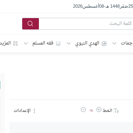
25
صَفَر
1448 هـ
-
08
أغسطس
2026
جمات
الهدي النبوي
فقه المسلم
المزيد
زيادة حجم الخط
تقليل حجم الخط
الخط
الإعدادات
16