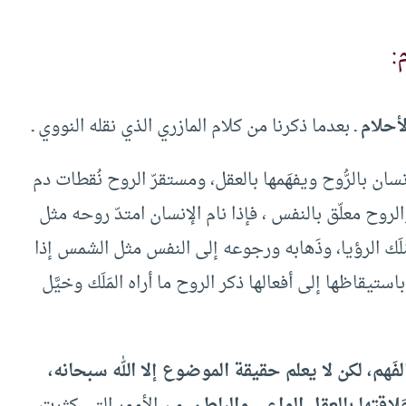
:
لأحلام
ـ بعدما ذكرنا من كلام المازري الذي نقله النووي ـ
لإنسان بالرُّوح ويفهَمها بالعقل، ومستقرّ الروح نُقطات دم
وح معلّق بالنفس ، فإذا نام الإنسان امتدّ روحه مثل
َلَك الرؤيا، وذَهابه ورجوعه إلى النفس مثل الشمس إذا
يقاظها إلى أفعالها ذكر الروح ما أراه المَلَك وخيَّل
َهم، لكن لا يعلم حقيقة الموضوع إلا الله سبحانه،
اقتها بالعقل الواعي والباطن.
من الأمور التي كثرت