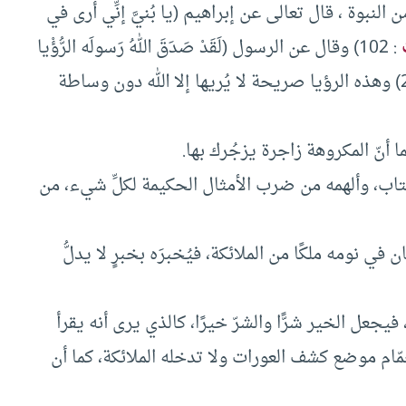
لنبوة ، قال تعالى عن إبراهيم (يا بُنيَّ إنِّي أرى في
: 102) وقال عن الرسول (لَقَدْ صَدَقَ اللهُ رَسولَه الرُّؤْيا
بالحَقِّ لَتدخُلنَّ المَسْجِدَ الحَرامَ…) (سورة الفتح : 27) وهذه الرؤيا صريحة لا يُريها إلا الله دون وساطة
ما أنّ المكروهة زاجرة يزجُرك بها.
الكتاب، وألهمه من ضرب الأمثال الحكيمة لكلِّ شيء، من
في نومه ملكًا من الملائكة، فيُخبرَه بخبرٍ لا يدلُّ
يجعل الخير شرًّا والشرّ خيرًا، كالذي يرى أنه يقرأ
حمّام موضع كشف العورات ولا تدخله الملائكة، كما أن