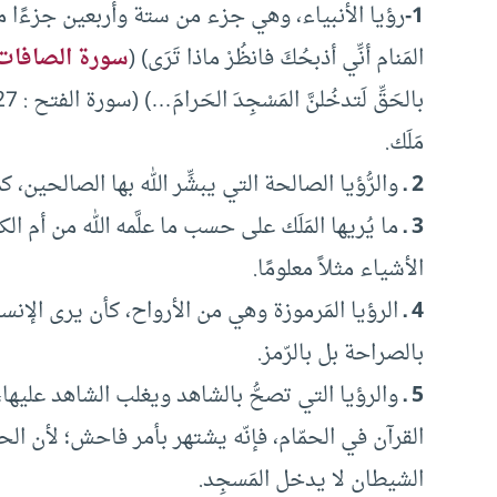
1-
رؤيا الأنبياء، وهي جزء من ستة وأربعين جزءًا من ا
المَنام أنِّي أذبحُكَ فانظُرْ ماذا تَرَى) (
سورة الصافات
مَلَك.
2 ـ
والرُّؤيا الصالحة التي يبشِّر الله بها الصالحين، ك
3 ـ
ما يُريها المَلَك على حسب ما علَّمه الله من أم 
الأشياء مثلاً معلومًا.
4 ـ
الرؤيا المَرموزة وهي من الأرواح، كأن يرى الإنسان 
بالصراحة بل بالرّمز.
5 ـ
والرؤيا التي تصحُّ بالشاهد ويغلب الشاهد عليها، ف
القرآن في الحمّام، فإنّه يشتهر بأمر فاحش؛ لأن ال
الشيطان لا يدخل المَسجِد.