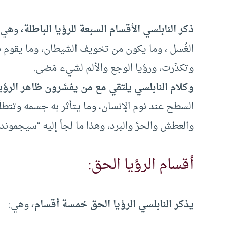
ذكر النابلسي الأقسام السبعة للرؤيا الباطلة،
وهي حد
الغُسل ، وما يكون من تخويف الشيطان، وما يقوم به
وتكدَّرت، ورؤيا الوجع والألم لشيء مَضى.
وكلام النابلسي يلتقي مع من يفسِّرون ظاهر الرؤي
السطح عند نوم الإنسان، وما يتأثر به جسمه وتتطلّ
والعطش والحرِّ والبرد، وهذا ما لجأ إليه “سيجموند 
أقسام الرؤيا الحق:
يذكر النابلسي الرؤيا الحق خمسة أقسام،
وهي: