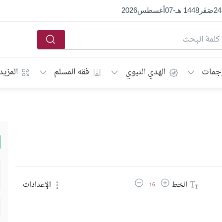
24
صَفَر
1448 هـ
-
07
أغسطس
2026
جمات
الهدي النبوي
فقه المسلم
المزيد
زيادة حجم الخط
تقليل حجم الخط
الخط
الإعدادات
16