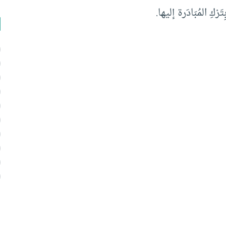
كِ المُبَادَرة إليها.