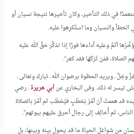
مدًا في ذلك التأخير، وكان تأخيرها نتيجة نسيان أو
متي الخطأ والنسيان وما استُكرِهوا عليه.
ُها آثمٌ وعليه أداءها فورًا إذا تذكَّر حَقَّ الله عليه
هم الصلاة، فمَنْ تَرَكَهَا فقد كفر”.
َّ وجَلَّ ـ ويريد الحظوة برضوان الله ـ تبارك وتعالى ـ
مَتَى تيسر له ذلك. وفى البخاري عن
أبي هريرة
ـ رضي
 قد هممتُ أنْ آمُرَ بَحَطَبٍ فيُحْطَب ثم آمُرَ بالصلاة
يؤم الناس، ثم أُخالِف إلى رجال أحرق عليهم بيوتهم”.
إنسان من شواغل الحياة ما قد يحول بينه وبينها، بل