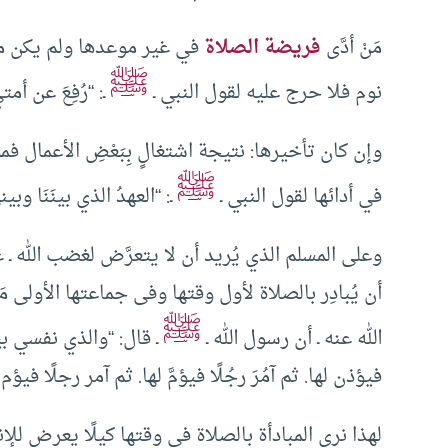
مَنْ أدَّى
فريضة الصلاة
في غير موعدها ولم يكن متع
ﷺ
نوم فلا حرج عليه لقول النبي ـ
ـ: “رُفِعَ عن أ
وإن كان تأخيرها: نتيجة اشتغالٍ بِبَعْضِ الأعمال فمؤخِّر
ﷺ
في أدائها لقول النبي ـ
ـ: “العهدُ الذي بينَنَا وبين
وعلى المسلم الذي يُريد أن لا يتعرَّض لغضب الله ـ عَز
أن يُبادِر بالصلاة لأول وقتها وفى جماعتها الأولى 
ﷺ
الله عنه ـ أن رسول الله ـ
ـ قال: “والذي نفسي بيده
فيؤذن لها. ثم آمُرَ رجُلًا فيؤمَّ لها. ثم آمر رجلًا ف
لهذا نرى المبادأة بالصلاة في وقتها كيلًا يعرض لل