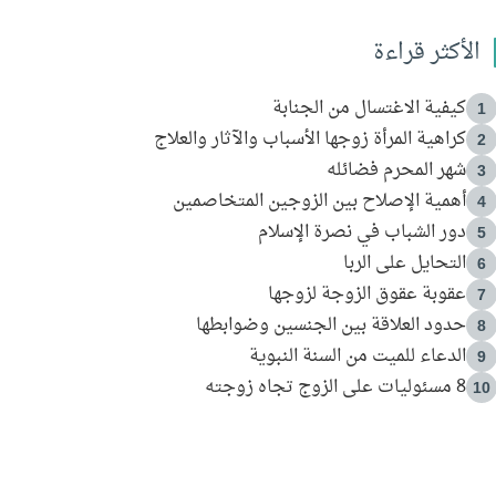
الأكثر قراءة
كيفية الاغتسال من الجنابة
1
كراهية المرأة زوجها الأسباب والآثار والعلاج
2
شهر المحرم فضائله
3
أهمية الإصلاح بين الزوجين المتخاصمين
4
دور الشباب في نصرة الإسلام
5
التحايل على الربا
6
عقوبة عقوق الزوجة لزوجها
7
حدود العلاقة بين الجنسين وضوابطها
8
الدعاء للميت من السنة النبوية
9
8 مسئوليات على الزوج تجاه زوجته
10