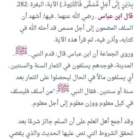
بِدَيْنٍ إِلَى أَجَلٍ مُّسَمًّى فَاكْتُبُوهُ..} الآية، البقرة :282.
قال ابن عباس
ـ رضي الله عنهما ـ فيها: أشهد أن
السلف المضمون إلى أجل مسمى قد أحله الله في
كتابه، وأذن فيه، ثم قرأ هذه الآية.
ﷺ
وروى الجماعة أن ابن عباس قال: قدم النبي ـ
ـ
المدينة، فوجدهم يسلفون في الثمار السنة والسنتين ـ
أي يسلفون مالاً في الحال ليحصلوا على الثمار بعد
ﷺ
سنة أو سنتين ـ فقال النبي
: “من أسلف فليسلف
في كيل معلوم ووزن معلوم إلى أجل معلوم.
وقد أجمع أهل العلم على أن السلم جائز شرعًا بعد
تحقق الشروط التي نص عليها الحديث والذي يقضي