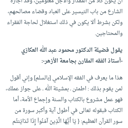
أن يكون كلا من المقدار والأجل معلومين، وقد أجازه
الشارع من باب التيسير على العباد وقضاء مصالحهم،
ولكن بشرط ألا يكون في ذلك استغلال لحاجة الفقراء
والمحتاجين.
يقول فضيلة الدكتور محمود عبد الله العكازي
-أستاذ الفقه المقارن بجامعة الأزهر-:
هذا ما يعرف في الفقه الإسلامي [بالسلم] وإني أقول
لمن يقوم بذلك : اطمئن ـ بمشيئة الله ـ على جواز عملك،
فهو عمل مشروع بالكتاب والسنة وإجماع الأمة، أما
الكتاب فبقوله تعالى في أطول آية وأكبر سورة من
سور القرآن العظيم: { يَا أَيُّهَا الَّذِينَ آمَنُواْ إِذَا تَدَايَنتُم