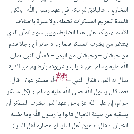
البخاري . فالباذق لم يكن في عهد رسول الله ولكن
قاعدة تحريم المسكرات تشمله، ولا عبرة باختلاف
الأسماء، وأكد على هذا الضابط، وبين سوء المآل الذي
ينتظر من يشرب المسكر فيما رواه جابر أن رجلا قدم
من جيشان – وجيشان من اليمن – فسأل النبي صلي
الله عليه وسلم عن شراب يشربونه بأرضهم من الذرة
ﷺ
يقال له المزر، فقال النبي –
-أو مسكر هو؟ قال:
نعم، قال رسول الله صلي الله عليه وسلم : (كل مسكر
حرام، إن على الله عز وجل عهدا لمن يشرب المسكر أن
يسقيه من طينة الخبال قالوا يا رسول الله وما طينة
الخبال ؟ قال: « عرق أهل النار، أو عصارة أهل النار )