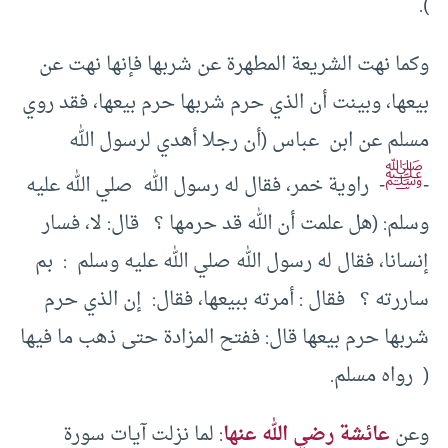
).
وكما نهت الشريعة المطهرة عن شربها فإنها نهت عن
بيعها، وبينت أن الذي حرم شربها حرم بيعها، فقد روي
مسلم عن ابن عباس (أن رجلا أهدي لرسول الله
ﷺ
-
- راوية خمر، فقال له رسول الله صلي الله عليه
وسلم: (هل علمت أن الله قد حرمها ؟ قال: لا، فسار
إنسانا، فقال له رسول الله صلي الله عليه وسلم : بم
ساررته ؟ فقال : أمرته ببيعها، فقال: إن الذي حرم
شربها حرم بيعها قال: ففتح المزادة حتى ذهب ما فيها
( رواه مسلم.
وعن
عائشة رضي الله عنها
: لما نزلت آيات سورة