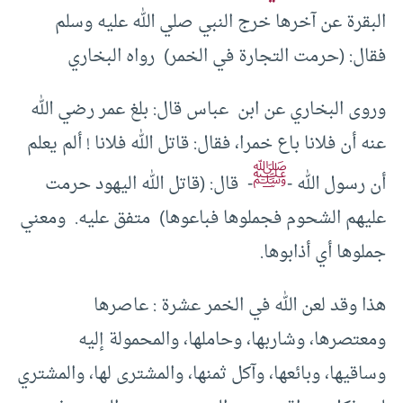
البقرة عن آخرها خرج النبي صلي الله عليه وسلم
فقال: (حرمت التجارة في الخمر) رواه البخاري
وروى البخاري عن ابن عباس قال: بلغ عمر رضي الله
عنه أن فلانا باع خمرا، فقال: قاتل الله فلانا ! ألم يعلم
ﷺ
أن رسول الله -
- قال: (قاتل الله اليهود حرمت
عليهم الشحوم فجملوها فباعوها) متفق عليه. ومعني
جملوها أي أذابوها.
هذا وقد لعن الله في الخمر عشرة : عاصرها
ومعتصرها، وشاربها، وحاملها، والمحمولة إليه
وساقيها، وبائعها، وآكل ثمنها، والمشترى لها، والمشتري