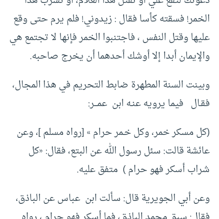
دعوتك لتقع علي أو تقتل هذا الغلام، أو تشرب هذا
الخمر! فسقته كأسا فقال : زيدوني! فلم يرم حتى وقع
عليها وقتل النفس ، فاجتنبوا الخمر فإنها لا تجتمع هي
والإيمان أبدا إلا أوشك أحدهما أن يخرج صاحبه.
وبينت السنة المطهرة ضابط التحريم في هذا المجال،
فقـال فيما يرويه عنـه ابن عمـــر:
(كل مسكر خمر، وكل خـمر حرام » [رواه مسلم ]، وعن
عائشة قالت: سئل رسول الله عن البتع، فقال: «كل
شراب أسكر فهو حرام ) متفق عليه.
وعن أبي الجويرية قال: سألت ابن عباس عن الباذق،
فقال: سبق محمد الباذق، فما أسكر فهو حرام ، رواه