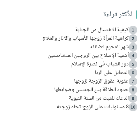
الأكثر قراءة
كيفية الاغتسال من الجنابة
1
كراهية المرأة زوجها الأسباب والآثار والعلاج
2
شهر المحرم فضائله
3
أهمية الإصلاح بين الزوجين المتخاصمين
4
دور الشباب في نصرة الإسلام
5
التحايل على الربا
6
عقوبة عقوق الزوجة لزوجها
7
حدود العلاقة بين الجنسين وضوابطها
8
الدعاء للميت من السنة النبوية
9
8 مسئوليات على الزوج تجاه زوجته
10