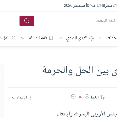
24
صَفَر
1448 هـ
-
07
أغسطس
2026
جمات
الهدي النبوي
فقه المسلم
المزيد
ى بين الحل والحرمة
زيادة حجم الخط
تقليل حجم الخط
الخط
الإعدادات
16
س الأوربي للبحوث والإفتاء: