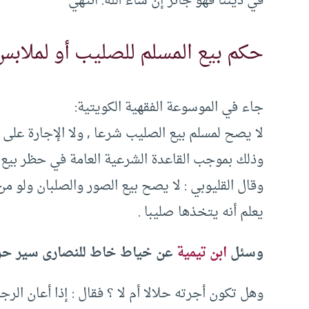
في ديننا فهو جائز إن شاء الله. انتهي
حكم بيع المسلم للصليب أو لملاب
جاء في الموسوعة الفقهية الكويتية:
لا يصح لمسلم بيع الصليب شرعا , ولا الإجارة على 
وذلك بموجب القاعدة الشرعية العامة في حظر بيع ال
وقال القليوبي : لا يصح بيع الصور والصلبان ولو م
يعلم أنه يتخذها صليبا .
وسئل
ابن تيمية
عن خياط خاط للنصارى سير حري
وهل تكون أجرته حلالا أم لا ؟ فقال : إذا أعان الرجل