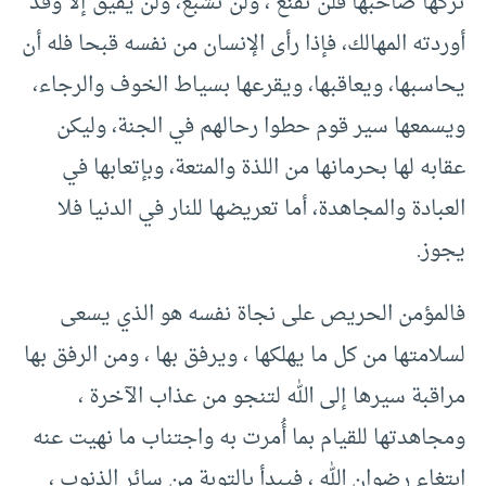
تركها صاحبها فلن تقنع ، ولن تشبع، ولن يفيق إلا وقد
أوردته المهالك، فإذا رأى الإنسان من نفسه قبحا فله أن
يحاسبها، ويعاقبها، ويقرعها بسياط الخوف والرجاء،
ويسمعها سير قوم حطوا رحالهم في الجنة، وليكن
عقابه لها بحرمانها من اللذة والمتعة، وبإتعابها في
العبادة والمجاهدة، أما تعريضها للنار في الدنيا فلا
يجوز.
فالمؤمن الحريص على نجاة نفسه هو الذي يسعى
لسلامتها من كل ما يهلكها ، ويرفق بها ، ومن الرفق بها
مراقبة سيرها إلى الله لتنجو من عذاب الآخرة ،
ومجاهدتها للقيام بما أُمرت به واجتناب ما نهيت عنه
ابتغاء رضوان الله ، فيبدأ بالتوبة من سائر الذنوب ،