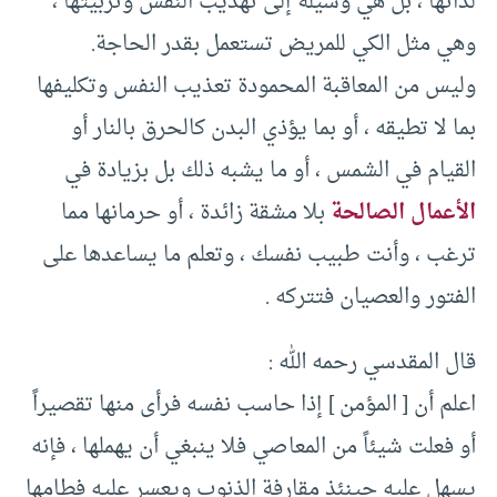
لذاتها ، بل هي وسيلة إلى تهذيب النفس وتربيتها ،
وهي مثل الكي للمريض تستعمل بقدر الحاجة.
وليس من المعاقبة المحمودة تعذيب النفس وتكليفها
بما لا تطيقه ، أو بما يؤذي البدن كالحرق بالنار أو
القيام في الشمس ، أو ما يشبه ذلك بل بزيادة في
الأعمال الصالحة
بلا مشقة زائدة ، أو حرمانها مما
ترغب ، وأنت طبيب نفسك ، وتعلم ما يساعدها على
الفتور والعصيان فتتركه .
قال المقدسي رحمه الله :
اعلم أن [ المؤمن ] إذا حاسب نفسه فرأى منها تقصيراً
أو فعلت شيئاً من المعاصي فلا ينبغي أن يهملها ، فإنه
يسهل عليه حينئذ مقارفة الذنوب ويعسر عليه فطامها