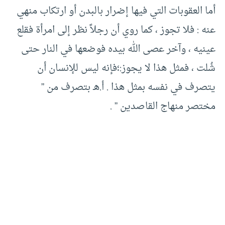
أما العقوبات التي فيها إضرار بالبدن أو ارتكاب منهي
عنه : فلا تجوز ، كما روي أن رجلاً نظر إلى امرأة فقلع
عينيه ، وآخر عصى الله بيده فوضعها في النار حتى
شُلت ، فمثل هذا لا يجوز:؛فإنه ليس للإنسان أن
يتصرف في نفسه بمثل هذا . أ.هـ بتصرف من ”
مختصر منهاج القاصدين ” .