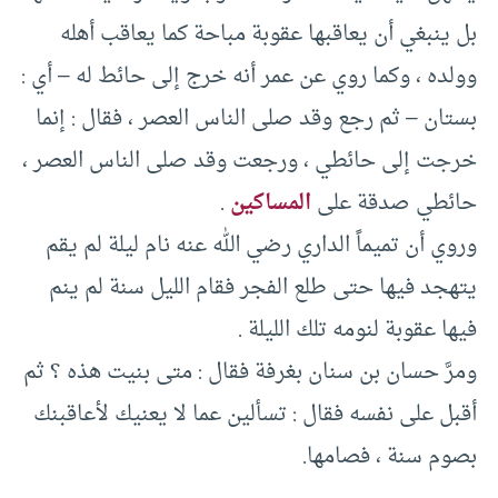
بل ينبغي أن يعاقبها عقوبة مباحة كما يعاقب أهله
وولده ، وكما روي عن عمر أنه خرج إلى حائط له – أي :
بستان – ثم رجع وقد صلى الناس العصر ، فقال : إنما
خرجت إلى حائطي ، ورجعت وقد صلى الناس العصر ،
حائطي صدقة على
المساكين
.
وروي أن تميماً الداري رضي الله عنه نام ليلة لم يقم
يتهجد فيها حتى طلع الفجر فقام الليل سنة لم ينم
فيها عقوبة لنومه تلك الليلة .
ومرَّ حسان بن سنان بغرفة فقال : متى بنيت هذه ؟ ثم
أقبل على نفسه فقال : تسألين عما لا يعنيك لأعاقبنك
بصوم سنة ، فصامها.