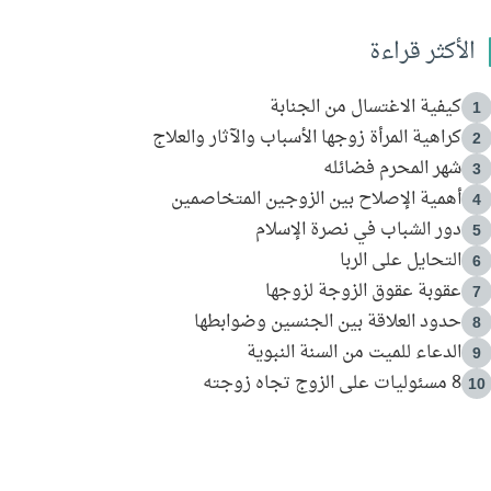
الأكثر قراءة
كيفية الاغتسال من الجنابة
1
كراهية المرأة زوجها الأسباب والآثار والعلاج
2
شهر المحرم فضائله
3
أهمية الإصلاح بين الزوجين المتخاصمين
4
دور الشباب في نصرة الإسلام
5
التحايل على الربا
6
عقوبة عقوق الزوجة لزوجها
7
حدود العلاقة بين الجنسين وضوابطها
8
الدعاء للميت من السنة النبوية
9
8 مسئوليات على الزوج تجاه زوجته
10