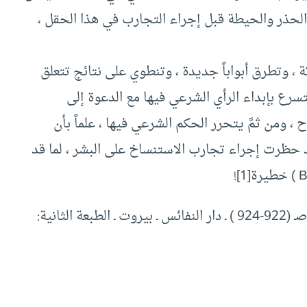
حذر والحيطة قبل إجراء التجارب في هذا الحقل ،
 ، وتطرق أبواباً جديدة ، وتنطوي على نتائج تتعلق
سرع بإبداء الرأي الشرعي فيها مع الدعوة إلى
 ومن ثمَّ يتحرر الحكم الشرعي فيها ، علماً بأن
د حظرت إجراء تجارب الاستنساخ على البشر ، لما قد
[1] الموسوعة الطبية الفقهية ـ الدكتور أحمد كنعان صـ (922-924 ) ـ دار النفائس ـ بيروت ـ الطبعة الثانية: