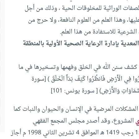
صفات الوراثية للمخلوقات الحية ، وذلك من أجل
ها، وهذا العلم من العلوم النافعة، ولا حرج من
الشرعية للاستفادة من هذا العلم.
معدية بإدارة الرعاية الصحية الأولية بالمنطقة
ف كشف سنن الله في الخلق وفهمها وتسخيرها في ما
 الْأَرْضِ فَانظُرُوا كَيْفَ بَدَأَ الْخَلْقَ ) [سورة
المشكلات المرضية في الإنسان والحيوان والنبات كما
ي
المشروع، وقد أصدر مجلس المجمع الفقهي
الإسلامي في رابطة العالم الإسلامي قراراً بتاريخ 15 رجب 1419 هـ الموافق 4 تشرين الثاني 1998 م أجاز