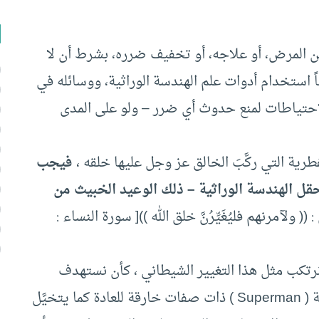
 من المرض، أو علاجه، أو تخفيف ضرره، بشرط أن لا
 استخدام أدوات علم الهندسة الوراثية، ووسائله في
لاحتياطات لمنع حدوث أي ضرر – ولو على المدى
الفطرية التي ركَّبَ الخالق عز وجل عليها خلقه ،
فيجب
ل الهندسة الوراثية – ذلك الوعيد الخبيث من
( ولآمرنهم فليُغَيِّرُنَّ خلق الله ))[ سورة النساء :
 نرتكب مثل هذا التغيير الشيطاني ، كأن نستهدف
بالهندسة الوراثية مثلاً إنتاج سلالات بشرية متفوقة ( Superman ) ذات صفات خارقة للعادة كما يتخيَّل