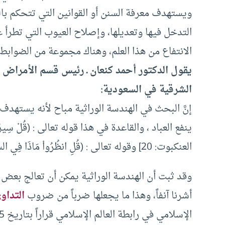
ويستهدف معرفة السنن أو القوانين التي تتحكم بال
التدخل فيها وتعديلها، وإصلاح العيوب التي تطرأ علي
الانتفاع من هذا العلم، وهناك مجموعة من الضوابط 
يقول الدكتور أحمد كنعان ـ رئيس قسم الأمراض ال
الشرقية في السعودية:
إنَّ البحث في الهندسة الوراثية مباح لأنه يستهد
ينفع العباد ، والقاعدة في هذا قوله تعالى : (قُلْ سِيرُوا فِي
العنكبوت: 20] وقوله تعالى : (قُلِ انظُرُواْ مَاذَا فِي السَّمَاوَاتِ وَالأَرْضِ) [ سورة يونس: 101]
وقد ثبت أن الهندسة الوراثية يمكن أن تعالج بعض 
أشرنا آنفاً، وهذا ما يجعلها ضرباً من ضروب
التداو