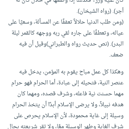
كان عليه وزر؟ فكذلك إذا وضعها في حلال كان له
أجر). (رواه الشيخان).
(ومن طلب الدنيا حلالاً تعففًا عن المسألة، وسعيًا على
عياله، وتعطفًا على جاره لقي ربه ووجهه كالقمر ليلة
البدر). (نص حديث رواه والطبراني)وقيل أن فيه
ضعف.
وهكذا كل عمل مباح يقوم به المؤمن، يدخل فيه
عنصر النية، فتحيله إلى عبادة، أما الحرام فهو حرام
مهما حسنت نية فاعله، وشرف قصده، ومهما كان
هدفه نبيلاً، ولا يرضى الإسلام أبدًا أن يتخذ الحرام
وسيلة إلى غاية محمودة، لأن الإسلام يحرص على
شرف الغاية وطهر الوسيلة معًا، ولا تقر شريعته بحال