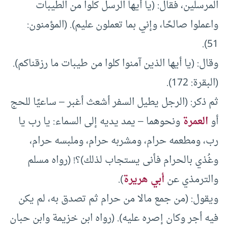
المرسلين، فقال: (يا أيها الرسل كلوا من الطيبات
واعملوا صالحًا، وإني بما تعملون عليم). (المؤمنون:
51).
وقال: (يا أيها الذين آمنوا كلوا من طيبات ما رزقناكم).
(البقرة: 172).
ثم ذكر: (الرجل يطيل السفر أشعث أغبر – ساعيًا للحج
أو
العمرة
ونحوهما – يمد يديه إلى السماء: يا رب يا
رب، ومطعمه حرام، ومشربه حرام، وملبسه حرام،
وغُذي بالحرام فأنى يستجاب لذلك)؟! (رواه مسلم
والترمذي عن
أبي هريرة
).
ويقول: (من جمع مالا من حرام ثم تصدق به، لم يكن
فيه أجر وكان إصره عليه). (رواه ابن خزيمة وابن حبان