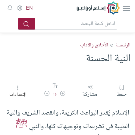
إسلام أون لاين
EN
الرئيسية
الأخلاق والآداب
النية الحسنة
زيادة حجم الخط
تقليل حجم الخط
حفظ
مشاركة
الإعدادات
16
الإسلام يُقدر البواعث الكريمة، والقصد الشريف والنية
ﷺ
الطيبة في تشريعاته وتوجيهاته كلها، والنبي