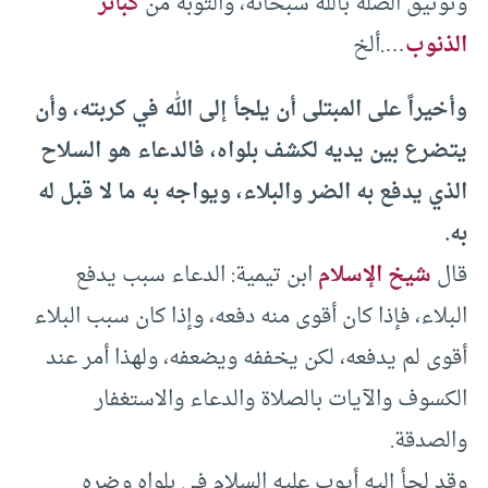
وتوثيق الصلة بالله سبحانه، والتوبة من
كبائر
الذنوب
….ألخ
وأخيراً على المبتلى أن يلجأ إلى الله في كربته، وأن
يتضرع بين يديه لكشف بلواه، فالدعاء هو السلاح
الذي يدفع به الضر والبلاء، ويواجه به ما لا قبل له
به.
قال
شيخ الإسلام
ابن تيمية: الدعاء سبب يدفع
البلاء، فإذا كان أقوى منه دفعه، وإذا كان سبب البلاء
أقوى لم يدفعه، لكن يخففه ويضعفه، ولهذا أمر عند
الكسوف والآيات بالصلاة والدعاء والاستغفار
والصدقة.
وقد لجأ إليه أيوب عليه السلام في بلواه وضره