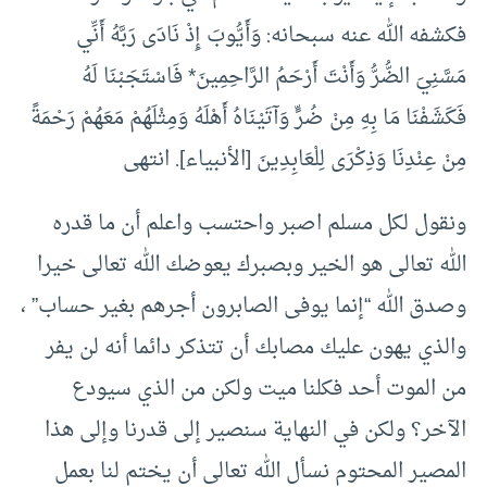
فكشفه الله عنه سبحانه: وَأَيُّوبَ إِذْ نَادَى رَبَّهُ أَنِّي
مَسَّنِيَ الضُّرُّ وَأَنْتَ أَرْحَمُ الرَّاحِمِينَ* فَاسْتَجَبْنَا لَهُ
فَكَشَفْنَا مَا بِهِ مِنْ ضُرٍّ وَآتَيْنَاهُ أَهْلَهُ وَمِثْلَهُمْ مَعَهُمْ رَحْمَةً
مِنْ عِنْدِنَا وَذِكْرَى لِلْعَابِدِينَ [الأنبياء]. انتهى
ونقول لكل مسلم اصبر واحتسب واعلم أن ما قدره
الله تعالى هو الخير وبصبرك يعوضك الله تعالى خيرا
وصدق الله “إنما يوفى الصابرون أجرهم بغير حساب” ،
والذي يهون عليك مصابك أن تتذكر دائما أنه لن يفر
من الموت أحد فكلنا ميت ولكن من الذي سيودع
الآخر؟ ولكن في النهاية سنصير إلى قدرنا وإلى هذا
المصير المحتوم نسأل الله تعالى أن يختم لنا بعمل