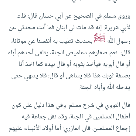
وروى مسلم في الصحيح عن أبي حسان قال: قلت
لأبي هريرة: إنه قد مات لي ابنان فما أنت محدثي عن
ﷺ
رسول الله
بحديث تطيب به أنفسنا عن موتانا،
قال: نعم صغارهم دعاميص الجنة، يتلقى أحدهم أباه
أو قال أبويه فيأخذ بثوبه أو قال بيده كما آخذ أنا
بصنفة ثوبك هذا فلا يتناهى أو قال: فلا ينتهي حتى
يدخله الله وأباه الجنة.
قال النووي في شرح مسلم: وفي هذا دليل على كون
أطفال المسلمين في الجنة، وقد نقل جماعة فيه
إجماع المسلمين. قال المازري: أما أولاد الأنبياء عليهم