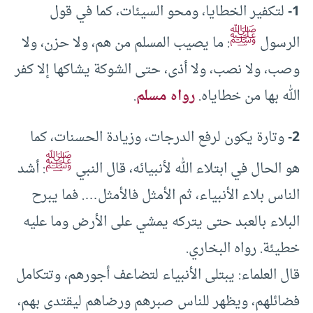
1-
لتكفير الخطايا، ومحو السيئات، كما في قول
ﷺ
الرسول
: ما يصيب المسلم من هم، ولا حزن، ولا
وصب، ولا نصب، ولا أذى، حتى الشوكة يشاكها إلا كفر
الله بها من خطاياه.
رواه مسلم
.
2-
وتارة يكون لرفع الدرجات، وزيادة الحسنات، كما
ﷺ
هو الحال في ابتلاء الله لأنبيائه، قال النبي
: أشد
الناس بلاء الأنبياء، ثم الأمثل فالأمثل…. فما يبرح
البلاء بالعبد حتى يتركه يمشي على الأرض وما عليه
خطيئة. رواه البخاري.
قال العلماء: يبتلى الأنبياء لتضاعف أجورهم، وتتكامل
فضائلهم، ويظهر للناس صبرهم ورضاهم ليقتدى بهم،