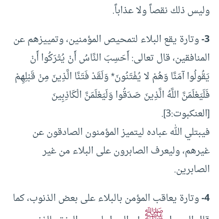
وليس ذلك نقصاً ولا عذاباً.
3-
وتارة يقع البلاء لتمحيص المؤمنين، وتمييزهم عن
المنافقين، قال تعالى: أَحَسِبَ النَّاسُ أَنْ يُتْرَكُوا أَنْ
يَقُولُوا آمَنَّا وَهُمْ لا يُفْتَنُونَ* وَلَقَدْ فَتَنَّا الَّذِينَ مِنْ قَبْلِهِمْ
فَلَيَعْلَمَنَّ اللَّهُ الَّذِينَ صَدَقُوا وَلَيَعْلَمَنَّ الْكَاذِبِينَ
[العنكبوت:3].
فيبتلي الله عباده ليتميز المؤمنون الصادقون عن
غيرهم، وليعرف الصابرون على البلاء من غير
الصابرين.
4-
وتارة يعاقب المؤمن بالبلاء على بعض الذنوب، كما
ﷺ