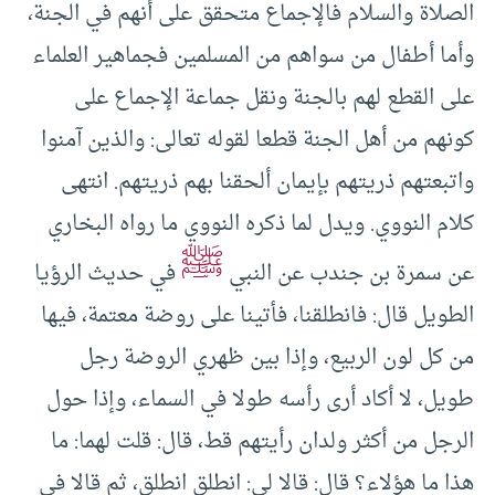
الصلاة والسلام فالإجماع متحقق على أنهم في الجنة،
وأما أطفال من سواهم من المسلمين فجماهير العلماء
على القطع لهم بالجنة ونقل جماعة الإجماع على
كونهم من أهل الجنة قطعا لقوله تعالى: والذين آمنوا
واتبعتهم ذريتهم بإيمان ألحقنا بهم ذريتهم. انتهى
كلام النووي. ويدل لما ذكره النووي ما رواه البخاري
ﷺ
عن سمرة بن جندب عن النبي
في حديث الرؤيا
الطويل قال: فانطلقنا، فأتينا على روضة معتمة، فيها
من كل لون الربيع، وإذا بين ظهري الروضة رجل
طويل، لا أكاد أرى رأسه طولا في السماء، وإذا حول
الرجل من أكثر ولدان رأيتهم قط، قال: قلت لهما: ما
هذا ما هؤلاء؟ قال: قالا لي: انطلق انطلق، ثم قالا في