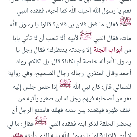
نعم يا رسول الله أحبك الله كما أحبه، ففقده النبي
ﷺ
فقال: ما فعل فلان بن فلان؟ قالوا يا رسول الله
ﷺ
مات، فقال النبي
لأبيه: ألا تحب أن لا تأتي بابا
من
أبواب الجنة
إلا وجدته ينتظرك؟ فقال رجل يا
رسول الله: أله خاصة أم لكلنا؟ قال: بل لكلكم. رواه
أحمد وقال المنذري: رجاله رجال الصحيح. وفي رواية
ﷺ
للنسائي قال: كان نبي الله
إذا جلس جلس إليه
نفر من أصحابه فيهم رجل له ابن صغير يأتيه من
خلف ظهره فيقعده بين يديه فهلك فامتنع الرجل أن
ﷺ
يحضر الحلقة لذكر ابنه ففقده النبي
فقال: ما لي
لا أرى فلانا! قالوا يا رسول الله بنيه الذي رأيته
هلك
،