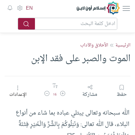
إسلام أون لاين
EN
الرئيسية
الأخلاق والآداب
الموت والصبر على فقد الإبن
زيادة حجم الخط
تقليل حجم الخط
حفظ
مشاركة
الإعدادات
16
الله سبحانه وتعالى يبتلي عباده بما شاء من أنواع
البلاء، قال الله تعالى: وَنَبْلُوكُمْ بِالشَّرِّ وَالْخَيْرِ فِتْنَةً