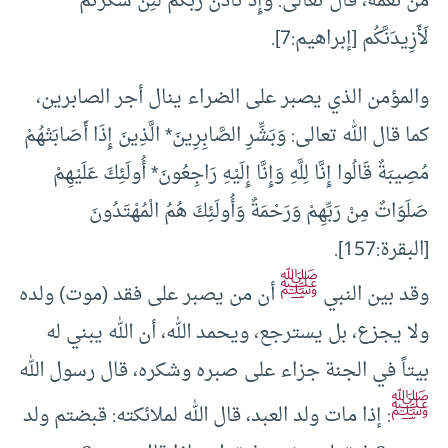
من نعمه، قال تعالى: وَإِذْ تَأَذَّنَ رَبُّكُمْ لَئِنْ شَكَرْتُمْ
لَأَزِيدَنَّكُم [إبراهيم:7].
والمؤمن الذي يصبر على الضراء ينال أجر الصابرين،
كما قال الله تعالى: وَبَشِّرِ الصَّابِرِينَ* الَّذِينَ إِذَا أَصَابَتْهُمْ
مُصِيبَةٌ قَالُوا إِنَّا لِلَّهِ وَإِنَّا إِلَيْهِ رَاجِعُونَ* أُولَئِكَ عَلَيْهِمْ
صَلَوَاتٌ مِنْ رَبِّهِمْ وَرَحْمَةٌ وَأُولَئِكَ هُمُ الْمُهْتَدُونَ
[البقرة:157].
ﷺ
وقد بين النبي
أن من يصبر على فقد (موت) ولده
ولا يجزع، بل يسترجع، ويحمد الله، أن الله يبني له
بيتاً في الجنة جزاء على صبره وشكره، قال رسول الله
ﷺ
: إذا مات ولد العبد، قال الله لملائكته: قبضتم ولد