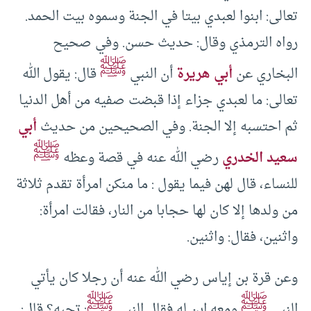
تعالى: ابنوا لعبدي بيتا في الجنة وسموه بيت الحمد.
رواه الترمذي وقال: حديث حسن. وفي صحيح
ﷺ
البخاري عن
أبي هريرة
أن النبي
قال: يقول الله
تعالى: ما لعبدي جزاء إذا قبضت صفيه من أهل الدنيا
ثم احتسبه إلا الجنة. وفي الصحيحين من حديث
أبي
ﷺ
سعيد الخدري
رضي الله عنه في قصة وعظه
للنساء، قال لهن فيما يقول : ما منكن امرأة تقدم ثلاثة
من ولدها إلا كان لها حجابا من النار، فقالت امرأة:
واثنين، فقال: واثنين.
وعن قرة بن إياس رضي الله عنه أن رجلا كان يأتي
ﷺ
ﷺ
النبي
ومعه ابن له فقال النبي
: تحبه؟ قال: