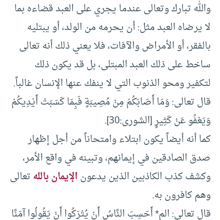
والله تبارك وتعالى عندما يجري على العبد قضاءه بما
لا يرضاه العبد مثل: أن يحرمه من الولد، أو يبتليه
بالفقر، أو الأمراض والآفات، فلا يعني ذلك أنه تعالى
ساخط على ذلك العبد المبتلى، بل قد يكون ذلك
لتكفير ومحو الذنوب التي لا ينفك عنها الإنسان غالباً.
قال تعالى: وَمَا أَصَابَكُمْ مِنْ مُصِيبَةٍ فَبِمَا كَسَبَتْ أَيْدِيكُمْ
وَيَعْفُو عَنْ كَثِيرٍ [الشورى:30].
كما أنه أيضاً يكون ابتلاء وامتحاناً من أجل إظهار
صدق الصادقين في إيمانهم، وتبينه في واقع الأمر،
وكشف كذب الكاذبين الذين يدعون
الإيمان بالله
تعالى
وهم كافرون به.
قال تعالى: الم* أَحَسِبَ النَّاسُ أَنْ يُتْرَكُوا أَنْ يَقُولُوا آمَنَّا