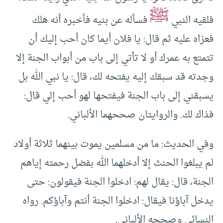
ﷺ
فلقيه النبي
فسأله عن بنيه فأخبره أنه هلك
فعزاه عليه ثم قال: يا فلان أيما كان أحب إليك أن
تتمتع به عمرك أو لا تأتي إلى باب من أبواب الجنة إلا
وجدته قد سبقك إليه يفتحه لك، قال: يا نبي الله بل
يسبقني إلى باب الجنة فيفتحها لهو أحب إلي قال:
فذاك لك. والروايتان صححهما الألباني.
وفي الحديث: ما من مسلمين يموت بينهما ثلاثة أولاد
لم يبلغوا الحنث إلا أدخلهما الله بفضل رحمته إياهم
الجنة، قال: يقال لهم: ادخلوا الجنة فيقولون: حتى
يدخل آباؤنا فيقال: ادخلوا الجنة أنتم وآباؤكم. رواه
النسائي وصححه الألباني.