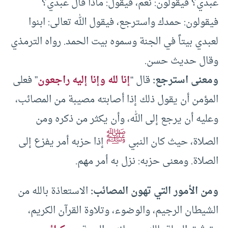
عبدي؟ فيقولون: نعم، فيقول: ماذا قال عبدي؟
فيقولون: حمدك واسترجع، فيقول الله تعالى: ابنوا
لعبدي بيتاً في الجنة وسموه بيت الحمد. رواه الترمذي
وقال حديث حسن.
ومعنى استرجع:
قال “
إنا لله وإنا إليه راجعون
” فعلى
المؤمن أن يقول ذلك إذا أصابته مصيبة من المصائب،
وعليه أن يرجع إلى الله، وأن يكثر من ذكره ومن
ﷺ
الصلاة، حيث كان النبي
إذا حزبه أمر يفزع إلى
الصلاة. ومعنى حزبه: نزل به أمر مهم.
ومن الأمور التي تهون المصائب:
الاستعاذة بالله من
الشيطان الرجيم، والوضوء، وتلاوة القرآن الكريم،