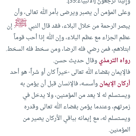
وَإِلَيْنَا تُرْجَعُونَ [الأنبياء:35].
وعلى المؤمن أن يصبر ويرضى بأمر الله تعالى، وأن
ﷺ
يبصر الرحمة من خلال البلاء، فقد قال النبي
: إن
عظم الجزاء مع عظم البلاء، وإن الله إذا أحب قوماً
ابتلاهم، فمن رضي فله الرضا، ومن سخط فله السخط.
رواه الترمذي
وقال حديث حسن.
فالإيمان بقضاء الله تعالى -خيراً كان أو شراً- هو أحد
أركان الإيمان
وأسسه، فالإنسان قبل أن يؤمن به
ويستسلم له لا يعد من المؤمنين، ولا يدخل في
زمرتهم، وعندما يؤمن بقضاء الله تعالى وقدره
ويستسلم له، مع إيمانه بباقي الأركان يصير من
المؤمنين.