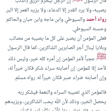
قال الرسول
: إن الرجل ليحرم الرزق بالذنب
يصيبه، ولا يرد القدر إلا الدعاء، ولا يزيد العمر إلا البر.
رواه أحمد
والسيوطي وابن ماجه وابن حبان والحاكم
وحسنه السيوطي.
فعلى المؤمن أن يصبر على كل ما يصيبه من مصائب
وبلايا لينال أجر الصابرين الشاكرين، كما قال الرسول
ﷺ
: عجباً لأمر المؤمن إن أمره كله خير، وليس ذلك
لأحد إلا للمؤمن: إن أصابته سراء شكر فكان خيراً له،
وإن أصابته ضراء صبر فكان خيراً له. رواه مسلم.
فالمؤمن الذي تصيبه السراء والنعمة فيشكر ربه
يحصل الخير، وذلك لأن الله يحب الشاكرين، ويزيدهم