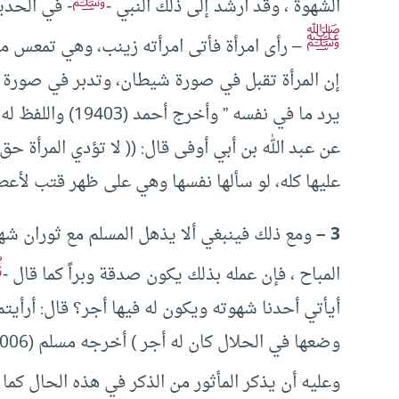
ﷺ
الشهوة ، وقد أرشد إلى ذلك النبي -
- في الحد
ﷺ
– رأى امرأة فأتى امرأته زينب، وهي تمعس من
إن المرأة تقبل في صورة شيطان، وتدبر في صورة شي
عن عبد الله بن أبي أوفى قال: (( لا تؤدي المرأة 
عليها كله، لو سألها نفسها وهي على ظهر قتب لأعطت
3 –
ومع ذلك فينبغي ألا يذهل المسلم مع ثوران شه
ﷺ
المباح ، فإن عمله بذلك يكون صدقة وبراً كما قال -
أيأتي أحدنا شهوته ويكون له فيها أجر؟ قال: أرأيتم
وضعها في الحلال كان له أجر ) أخرجه مسلم (1006) من حديث أبي ذر.
وعليه أن يذكر المأثور من الذكر في هذه الحال كما 