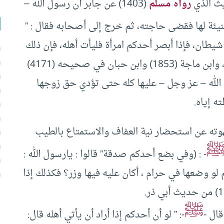
يث الذي
رواه مسلم
(1403) عن جابر أن رسول الله –
يئة لها فقضى حاجته، ثم خرج إلى أصحابه فقال : ”
طان، فإذا أبصر أحدكم امرأة فليأت أهله، فإن ذلك
يرد ما في نفسه ” وأخرج أحمد (19403) واللفظ له، وابن ماجة (1853) وابن حبان في صحيحه (4171)
حق الله – عز وجل – عليها كله حتى تؤدي حق زوجها
ه إياه.
وته عن استحضار نية العفاف والاستمتاع بالطيب
- : (وفي بضع أحدكم صدقة” قالوا : يارسول الله :
 لو وضعها في حرام ، أكان عليه فيها وزر؟ فكذلك إذا
ﷺ
قال -
-: ” لو أن أحدكم إذا أراد أن يأتي أهله قال: