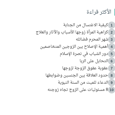
الأكثر قراءة
كيفية الاغتسال من الجنابة
1
كراهية المرأة زوجها الأسباب والآثار والعلاج
2
شهر المحرم فضائله
3
أهمية الإصلاح بين الزوجين المتخاصمين
4
دور الشباب في نصرة الإسلام
5
التحايل على الربا
6
عقوبة عقوق الزوجة لزوجها
7
حدود العلاقة بين الجنسين وضوابطها
8
الدعاء للميت من السنة النبوية
9
8 مسئوليات على الزوج تجاه زوجته
10