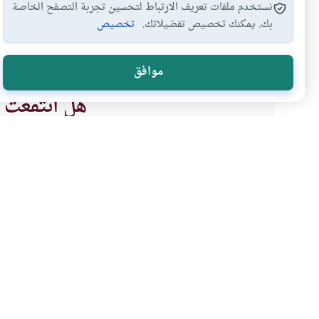
نستخدم ملفات تعريف الارتباط لتحسين تجربة التصفح الخاصة
بك. يمكنك تخصيص تفضيلاتك.
تخصيص
الجماع اثناء الحيض…
آداب الجماع
اجبار الزوج زوجته
#
#
#
موافق
هل انتفعت ب
نعم
موضوعات ذات صلة
أحكام الاسرة
العلاقات الزوجية
العزل عن الزوجة