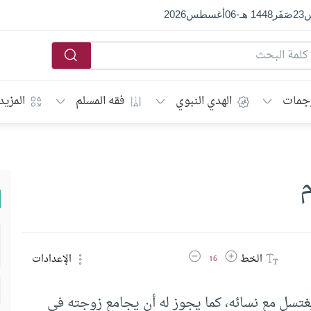
س
23
صَفَر
1448 هـ
-
06
أغسطس
2026
جمات
الهدي النبوي
فقه المسلم
المزيد
م
زيادة حجم الخط
تقليل حجم الخط
الخط
الإعدادات
16
غتسل مع نسائه، كما يجوز له أن يجامع زوجته في