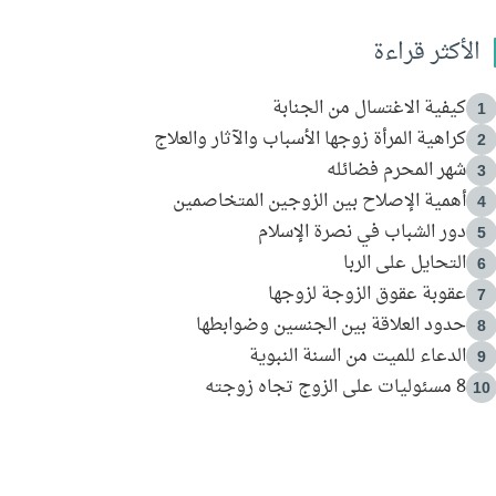
الأكثر قراءة
كيفية الاغتسال من الجنابة
1
كراهية المرأة زوجها الأسباب والآثار والعلاج
2
شهر المحرم فضائله
3
أهمية الإصلاح بين الزوجين المتخاصمين
4
دور الشباب في نصرة الإسلام
5
التحايل على الربا
6
عقوبة عقوق الزوجة لزوجها
7
حدود العلاقة بين الجنسين وضوابطها
8
الدعاء للميت من السنة النبوية
9
8 مسئوليات على الزوج تجاه زوجته
10